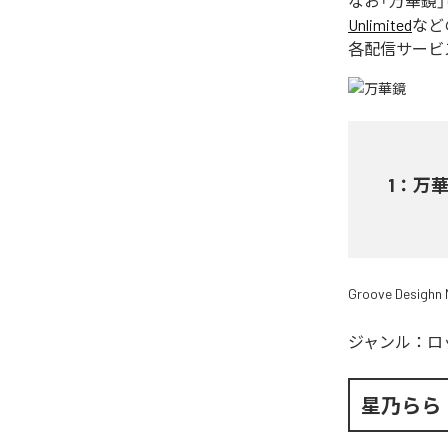
なお「
万華鏡
Unlimited
など
各配信サービ
1
：
万
Groove Desighn 
ジャンル：
ロ
星乃らら