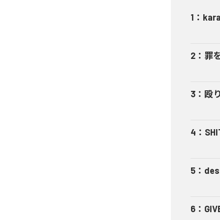
1
：
kar
2
：
罪
3
：
殴
4
：
SHI
5
：
des
6
：
GIV