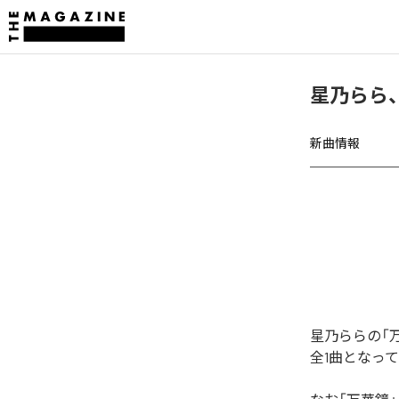
星乃らら
新曲情報
星乃ららの「
全1曲となっ