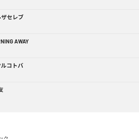
ルザセレブ
NING AWAY
クルコトバ
友
ック