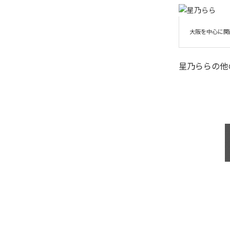
大阪を中心に関
星乃らら
の他