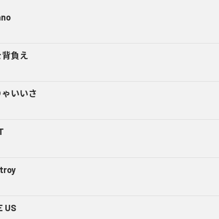
ano
を背負え
りゃいいさ
T
troy
E US