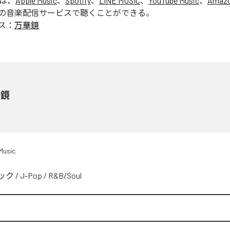
」は、
Apple Music
、
Spotify
、
LINE MUSIC
、
YouTube Music
、
Amazo
の音楽配信サービスで聴くことができる。
ス：
万華鏡
華鏡
Music
ック
/
J-Pop
/
R&B/Soul