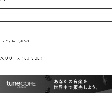
R
from Toyohashi, JAPAN
他のリリース：
OUTSIDER