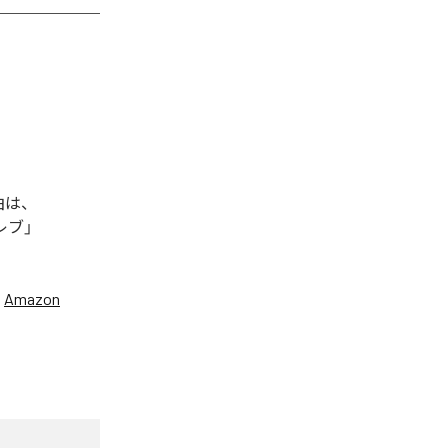
曲は、
セレブ」
、
Amazon