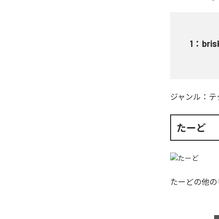
1
：
bris
ジャンル：
テ
たーど
たーど
の他の