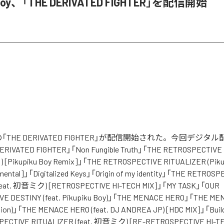
u Boy、「THE DERIVATED FIGHTER」を配信開始
 Boyの「THE DERIVATED FIGHTER」が配信開始された。今回デジ
IVATED FIGHTER」「Non Fungible Truth」「THE RETROSPECTIVE 
 [Pikupiku Boy Remix]」「THE RETROSPECTIVE RITUALIZER (Piku
umental]」「Digitalized Keys」「Origin of my identity」「THE RETROS
feat. 初音ミク) [RETROSPECTIVE HI-TECH MIX]」「MY TASK」「OUR
E DESTINY (feat. Pikupiku Boy)」「THE MENACE HERO」「THE M
sion)」「THE MENACE HERO (feat. DJ ANDREA JP) [HDC MIX]」「Build
PECTIVE RITUALIZER (feat. 初音ミク) [RE-RETROSPECTIVE HI-