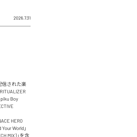
2026.7.31
タル配信された楽
RITUALIZER
piku Boy
PECTIVE
ENACE HERO
 Your World」
TECH MIX]」を含