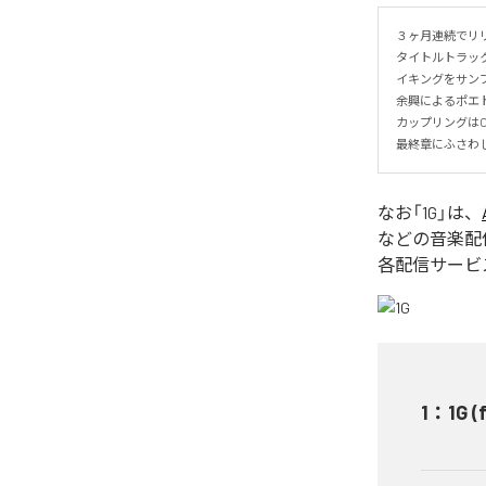
３ヶ月連続でリリ
タイトルトラック
イキングをサンプ
余興によるポエト
カップリングはOMK
最終章にふさわしい
なお「
1G
」は、
などの音楽配
各配信サービ
1
：
1G 