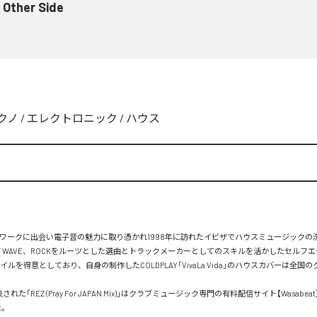
 Other Side
クノ
/
エレクトロニック
/
ハウス
トワークに出会い電子音の魅力に取り憑かれ1998年に訪れたイビザでハウスミュージックの
W WAVE、ROCKをルーツとした選曲とトラックメーカーとしてのスキルを活かしたセルフ
イルを得意としており、自身の制作したCOLDPLAY「VivaLa Vida」のハウスカバーは全国
表された「REZ (Pray For JAPAN Mix)」はクラブミュージック専門の有料配信サイト【Wasabe
。
