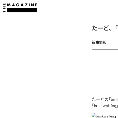
たーど、「b
新曲情報
たーどの「br
「briskwal