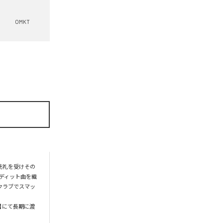
OMKT
洗礼を受けその
エディット曲を織
のクラブでスマッ
at】にて長期に渡