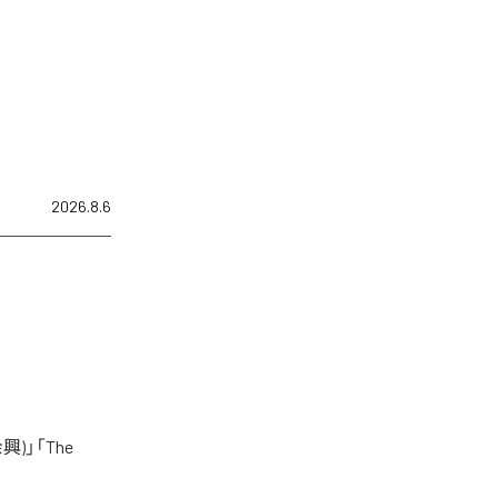
2026.8.6
)」「The