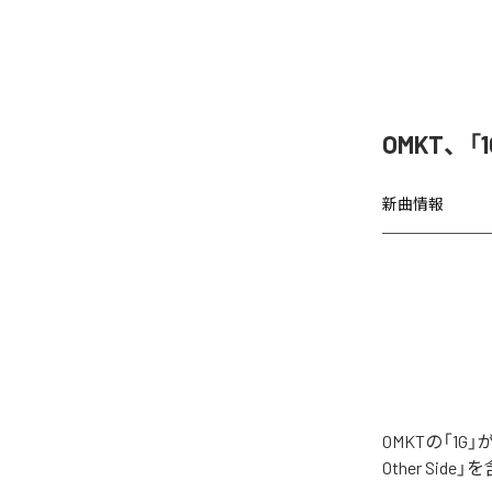
OMKT、「
新曲情報
OMKTの「1G
Other Si