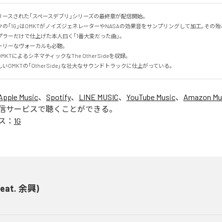
ースされた｢スペースデブリ｣シリーズの最終章が配信開始｡

の｢1G｣はOMKTがノイズジェネレーターやNASAの効果音をサンプリングして加工｡その
ラーだけで仕上げた本人曰く｢1番大変だった曲｣。

リーなヴォーカルも必聴｡

TによるシネマティックなThe Other Sideを収録｡

OMKTの｢Other Side｣な壮大なサウンドトラックに仕上がっている｡
Apple Music
、
Spotify
、
LINE MUSIC
、
YouTube Music
、
Amazon Mus
信サービスで聴くことができる。
ス：
1G
(feat. 余興)