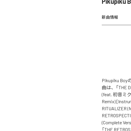
Pikupik
新曲情報
Pikupiku
曲は、「THE DER
(feat. 初音ミク)
Remix) [Instr
RITUALIZER (
RETROSPECTIV
(Complete Ver
「THE RETROS