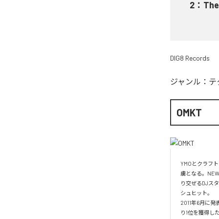
2
：
The
DIG8 Records
ジャンル：
テ
OMKT
YMOとクラフ
虜となる。NE
り交ぜるDJスタ
シュヒット。

2011年6月に発
り1位を獲得した