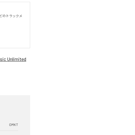
殆どのトラックメ
ic Unlimited
OMKT