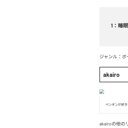
1
：
睡眠
ジャンル：
ボ
akairo
ペンギンが好き
akairo
の他の