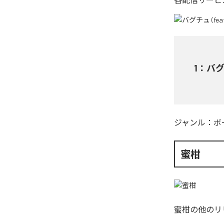
1
：
バグチ
ジャンル：
ボ
蜜柑
蜜柑
の他のリ