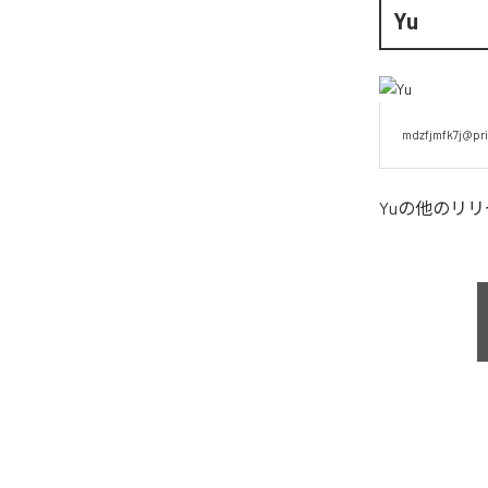
Yu
mdzfjmfk7j@pri
Yu
の他のリリ