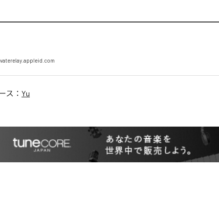
vaterelay.appleid.com
ース：
Yu