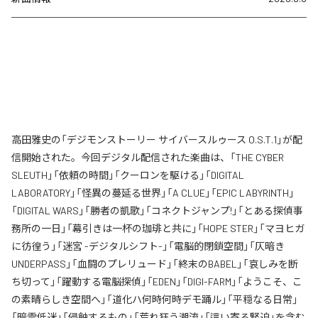
高田雅史の「デジモンストーリー サイバースルゥース O.S.T.1」が配
信開始された。今回デジタル配信された楽曲は、「THE CYBER
SLEUTH」「依頼の時間」「クーロンを駆ける」「DIGITAL
LABORATORY」「怪異の蔓延る世界」「A CLUE」「EPIC LABYRINTH」
「DIGITAL WARS」「勝者の凱歌」「コネクトジャンプ!」「とある探偵事
務所の一日」「幕引きは一杯の珈琲と共に」「HOPE STER」「マヨヒガ
に彷徨う」「迷宮 -デジタルシフト-」「電脳的閉鎖空間」「仄暗き
UNDERPASS」「血闘のプレリュード」「終末のBABEL」「哀しみを断
ち切って」「躍動する電脳探偵」「EDEN」「DIGI-FARM」「ようこそ、こ
の素晴らしき空間へ」「道化ハ何時何時デモ踊ル」「平穏なる日常」
「暗雲低迷」「侵蝕するもの」「荒れ狂う潮流」「這い寄る緊迫」を含む