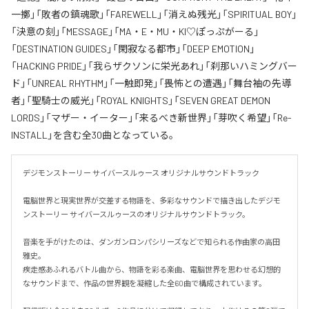
一擲」「敗者の鎮魂歌」「FAREWELL」「消えぬ残光」「SPIRITUAL BOY」
「決意の刻」「MESSAGE」「MA・E・MU・KI♡ぽっぷがーる」
「DESTINATION GUIDES」「閑寂なる都市」「DEEP EMOTION」
「HACKING PRIDE」「我らザクソンに栄光あれ」「刹那いハミングバー
ド」「UNREAL RHYTHM」「一触即発」「畏怖との遭遇」「舞台袖の先導
者」「聖騎士の威光」「ROYAL KNIGHTS」「SEVEN GREAT DEMON
LORDS」「マザー・イーター」「来るべき新世界」「芽吹く希望」「Re-
INSTALL」を含む全30曲となっている。
デジモンストーリー サイバースルゥース オリジナルサウンドトラック

電脳世界と現実世界が交差する物語を、多彩なサウンドで描き出したデジモ
ンストーリー サイバースルゥースのオリジナルサウンドトラック。

音楽を手がけたのは、ダンガンロンパシリーズなどで知られる作曲家の高田
雅史。

疾走感あふれるバトル曲から、物語を彩る楽曲、電脳世界を思わせる幻想的
なサウンドまで、作品の世界観を凝縮した全60曲で構成されています。
