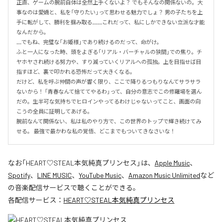
正直、ゲームの腕前自体は全然上手くないよ？ でもそんなの関係ないの。大
事なのは愛嬌と、私を「守りたい」って思わせる魅力でしょ？ 男の子たちを上
手に転がして、勝利を掴み取る____これだって、私にしかできない立派な才能
なんだから。

__でもね、完璧な「お姫様」であり続けるのだって、命がけ。

ふと一人になった時、頭をよぎる「リアル・バーチャルの狭間」での焦り。チ
ヤホヤされ続ける努力や、すり減っていくリアルへの孤独。上を目指せば目
指すほど、裏で叩かれる恐怖だって大きくなる。

だけど、私を呼ぶ仲間の声が響く限り、ここで降りるつもりなんてサラサラ
ないから！ 「青春なんて捨ててやるわ」って、自分の意志でこの修羅場を選ん
だの。生半可な気持ちでヒロインやってるわけじゃないってこと、画面の向
こうの全員に証明してあげる。

腕前なんて関係ない、私は私のやり方で、この世界のトップで輝き続けてみ
せる。 最強で最かわな私の覚悟、どこまでもついてきなさいな！
なお「
HEART♡STEAL本気純真プリンセス
」は、
Apple Music
、
Spotify
、
LINE MUSIC
、
YouTube Music
、
Amazon Music Unlimited
など
の音楽配信サービスで聴くことができる。
各配信サービス：
HEART♡STEAL本気純真プリンセス