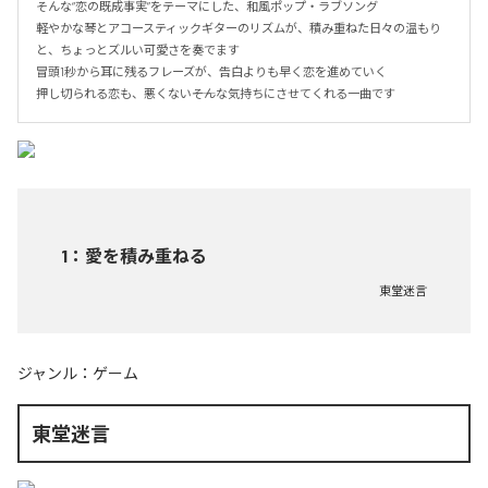
そんな“恋の既成事実”をテーマにした、和風ポップ・ラブソング

軽やかな琴とアコースティックギターのリズムが、積み重ねた日々の温もり
と、ちょっとズルい可愛さを奏でます

冒頭1秒から耳に残るフレーズが、告白よりも早く恋を進めていく

押し切られる恋も、悪くない――そんな気持ちにさせてくれる一曲です
1
：
愛を積み重ねる
東堂迷言
ジャンル：
ゲーム
東堂迷言