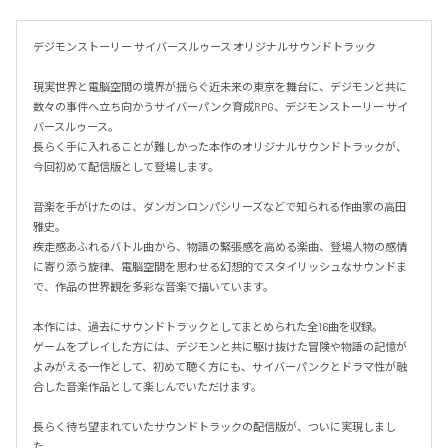
デジモンストーリー サイバースルゥース オリジナルサウンドトラック

現実世界と電脳空間の境界が揺らぐ近未来の東京を舞台に、デジモンと共に
数々の事件へ立ち向かうサイバーパンク育成RPG、デジモンストーリー サイ
バースルゥース。

長らく手に入れることが難しかった本作のオリジナルサウンドトラックが、
今回初めて配信版として登場します。

音楽を手がけたのは、ダンガンロンパシリーズなどで知られる作曲家の高田
雅史。

疾走感あふれるバトル曲から、物語の緊張感を高める楽曲、登場人物の感情
に寄り添う旋律、電脳空間を思わせる幻想的でスタイリッシュなサウンドま
で、作品の世界観を多彩な音楽で描いています。

本作には、過去にサウンドトラックとしてまとめられた全16曲を収録。

ゲームをプレイした方には、デジモンと共に駆け抜けた冒険や物語の記憶が
よみがえる一作として、初めて聴く方にも、サイバーパンクとドラマ性が融
合した音楽作品として楽しんでいただけます。

長らく待ち望まれていたサウンドトラックの配信版が、ついに実現しまし
た。
