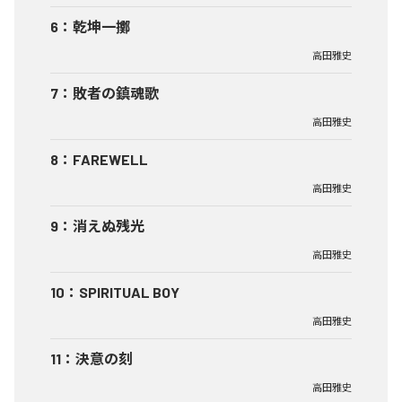
6
：
乾坤一擲
高田雅史
7
：
敗者の鎮魂歌
高田雅史
8
：
FAREWELL
高田雅史
9
：
消えぬ残光
高田雅史
10
：
SPIRITUAL BOY
高田雅史
11
：
決意の刻
高田雅史