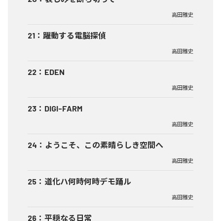
高田雅史
21
：
躍動する電脳探偵
高田雅史
22
：
EDEN
高田雅史
23
：
DIGI-FARM
高田雅史
24
：
ようこそ、この素晴らしき空間へ
高田雅史
25
：
道化ハ何時何時デモ踊ル
高田雅史
26
：
平穏なる日常