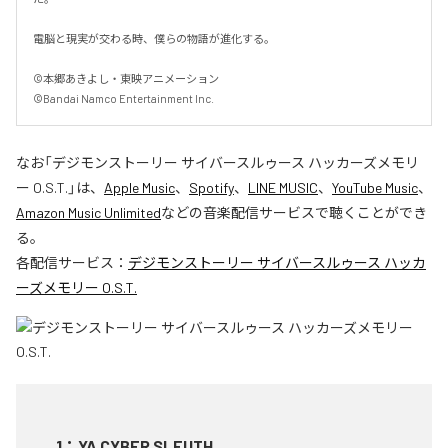
電脳と現実が交わる時、僕らの物語が進化する。

©本郷あきよし・東映アニメーション

©Bandai Namco Entertainment Inc.
なお「
デジモンストーリー サイバースルゥース ハッカーズメモリ
ー O.S.T.
」は、
Apple Music
、
Spotify
、
LINE MUSIC
、
YouTube Music
、
Amazon Music Unlimited
などの音楽配信サービスで聴くことができ
る。
各配信サービス：
デジモンストーリー サイバースルゥース ハッカ
ーズメモリー O.S.T.
1
：
YA CYBER SLEUTH