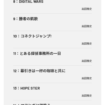
8
：
DIGITAL WARS
高田雅史
9
：
勝者の凱歌
高田雅史
10
：
コネクトジャンプ!
高田雅史
11
：
とある探偵事務所の一日
高田雅史
12
：
幕引きは一杯の珈琲と共に
高田雅史
13
：
HOPE STER
高田雅史