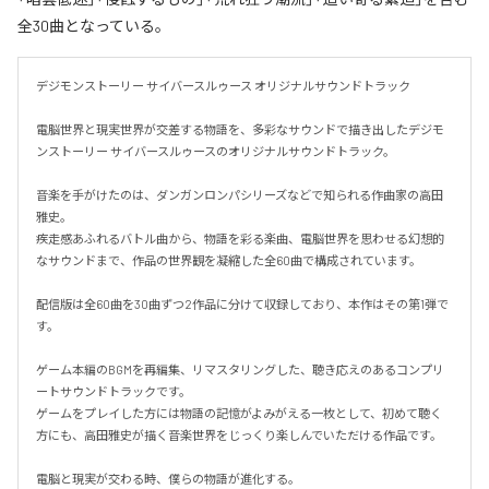
全30曲となっている。
デジモンストーリー サイバースルゥース オリジナルサウンドトラック

電脳世界と現実世界が交差する物語を、多彩なサウンドで描き出したデジモ
ンストーリー サイバースルゥースのオリジナルサウンドトラック。

音楽を手がけたのは、ダンガンロンパシリーズなどで知られる作曲家の高田
雅史。

疾走感あふれるバトル曲から、物語を彩る楽曲、電脳世界を思わせる幻想的
なサウンドまで、作品の世界観を凝縮した全60曲で構成されています。

配信版は全60曲を30曲ずつ2作品に分けて収録しており、本作はその第1弾で
す。

ゲーム本編のBGMを再編集、リマスタリングした、聴き応えのあるコンプリ
ートサウンドトラックです。

ゲームをプレイした方には物語の記憶がよみがえる一枚として、初めて聴く
方にも、高田雅史が描く音楽世界をじっくり楽しんでいただける作品です。

電脳と現実が交わる時、僕らの物語が進化する。
