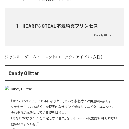
1
：
HEART♡STEAL本気純真プリンセス
Candy Glitter
ジャンル：
ゲーム
/
エレクトロニック
/
アイドル(女性)
Candy Glitter
「かっこかわいいアイドルになりたい」という志を持った男達の集まり。

キラキラしているがどこか現実的なサウンド感のクリエイターユニット。

それぞれが理想としている姿を目指し、

「あなたの”なりたい”を否定しない音楽」をモットーに固定観念に縛られない
幅広いジャンルを手
