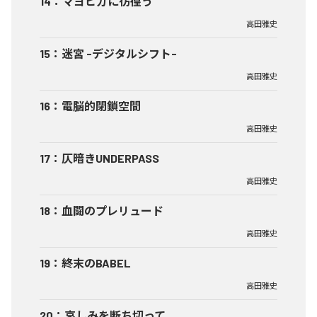
14
：
マヨヒガに彷徨う
高田雅史
15
：
迷宮 -デジタルシフト-
高田雅史
16
：
電脳的閉鎖空間
高田雅史
17
：
仄暗きUNDERPASS
高田雅史
18
：
血闘のプレリュード
高田雅史
19
：
終末のBABEL
高田雅史
20
：
哀しみを断ち切って