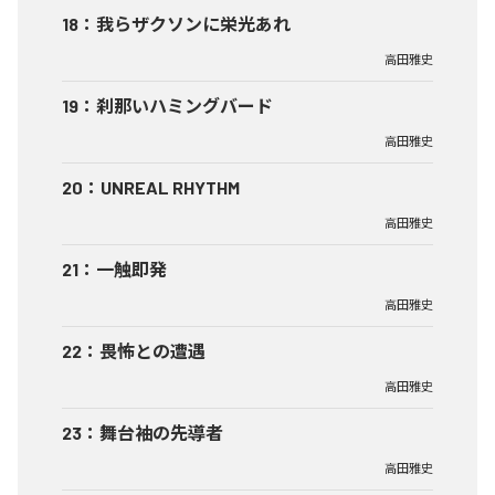
18
：
我らザクソンに栄光あれ
高田雅史
19
：
刹那いハミングバード
高田雅史
20
：
UNREAL RHYTHM
高田雅史
21
：
一触即発
高田雅史
22
：
畏怖との遭遇
高田雅史
23
：
舞台袖の先導者
高田雅史