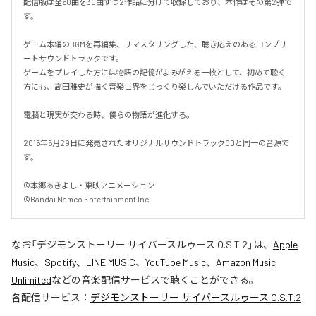
配信版は全60曲を30曲ずつ2作品に分けて収録しており、本作はその第2弾で
す。

ゲーム本編のBGMを再編集、リマスタリングした、聴き応えのあるコンプリ
ートサウンドトラックです。

ゲームをプレイした方には物語の記憶がよみがえる一枚として、初めて聴く
方にも、高田雅史が描く音楽世界をじっくり楽しんでいただける作品です。

電脳と現実が交わる時、僕らの物語が進化する。

2015年5月29日に発売されたオリジナルサウンドトラックCDと同一の音源で
す。

©本郷あきよし・東映アニメーション

©Bandai Namco Entertainment Inc.
なお「
デジモンストーリー サイバースルゥース O.S.T.2
」は、
Apple
Music
、
Spotify
、
LINE MUSIC
、
YouTube Music
、
Amazon Music
Unlimited
などの音楽配信サービスで聴くことができる。
各配信サービス：
デジモンストーリー サイバースルゥース O.S.T.2