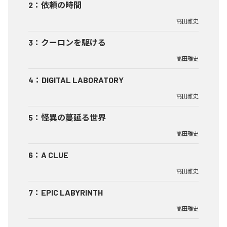
2
：
依頼の時間
高田雅史
3
：
クーロンを駆ける
高田雅史
4
：
DIGITAL LABORATORY
高田雅史
5
：
怪異の蔓延る世界
高田雅史
6
：
A CLUE
高田雅史
7
：
EPIC LABYRINTH
高田雅史