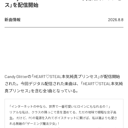
ス」を配信開始
新曲情報
2026.8.8
Candy Glitterの「HEART♡STEAL本気純真プリンセス」が配信開始
された。今回デジタル配信された楽曲は、「HEART♡STEAL本気純
真プリンセス」を含む全1曲となっている。
「インターネットの中なら、世界で一番可愛いヒロインにもなれるの！」

リアルな私は、クラスの隅っこで息を潜めてる、ただの地味で根暗な女子高
生。 だけど、PCの電源を入れてボイスチャットに繋げば、私は誰よりも愛さ
れる無敵の「ゲーミング魔法少女」！
