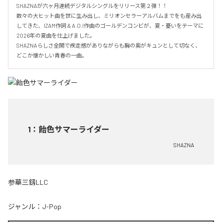
SHAZNAが六ヶ月連続デジタルシングルをリリース第２弾！！

数々の大ヒット曲を世に生み出し、ミリオンセラーアルバムまでをも産み出
してきた、IZAM作詞 & A.O.I作曲のゴールデンコンビが、夏・憂いをテーマに
2026年の夏曲を仕上げました。

SHAZNAらしさ全開で疾走感がありながらも胸の奥がキュンとして切なく、
どこか懐かしい青春の一曲。
1
：
飴色サマーライダー
SHAZNA
参華三釼LLC
ジャンル：
J-Pop