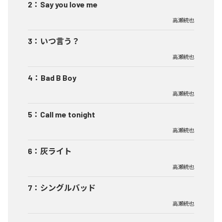
2
：
Say you love me
高瀬統也
3
：
いつ言う？
高瀬統也
4
：
Bad B Boy
高瀬統也
5
：
Call me tonight
高瀬統也
6
：
灰ライト
高瀬統也
7
：
シングルバッド
高瀬統也