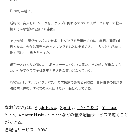
「VOW」＝誓い。

新時代に突入したJリーグを、クラブに関わるすべての人が一つになって戦い
抜く――そんな"誓い"を描いた楽曲。

Qaijffが名古屋グランパスのサポートソングを手掛けるのは10年目、通算11曲
目となる。今作は選手へのヒアリングをもとに制作され、一人ひとりが胸に
抱く「誓い」に焦点を当てた。

選手一人ひとりの誓い。サポーター一人ひとりの誓い。その想いが重なり合
い、やがてクラブ全体を支える大きな誓いとなっていく。

『VOW』は、名古屋グランパスへの応援歌であると同時に、自分自身の信念を
胸に前へ進む、すべての人へ届けたい一曲となっている。
なお「
VOW
」は、
Apple Music
、
Spotify
、
LINE MUSIC
、
YouTube
Music
、
Amazon Music Unlimited
などの音楽配信サービスで聴くこと
ができる。
各配信サービス：
VOW