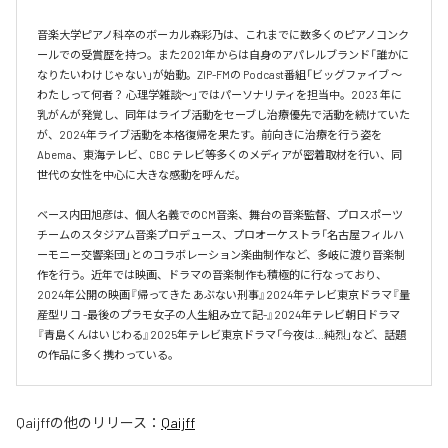
音楽大学ピアノ科卒のボーカル森彩乃は、これまでに数多くのピアノコンク
ールでの受賞歴を持つ。また2021年からは自身のアパレルブランド「誰かに
なりたいわけじゃない」が始動。ZIP-FMの Podcast番組「ビッグファイブ 〜
わたしって何者？ 心理学雑談〜」ではパーソナリティを担当中。2023 年に
乳がんが発覚し、同年はライブ活動をセーブし治療優先で活動を続けていた
が、2024年ライブ活動を本格復帰を果たす。前向きに治療を行う姿を
Abema、東海テレビ、CBC テレビ等多くのメディアが密着取材を行い、同
世代の女性を中心に大きな感動を呼んだ。

ベース内田旭彦は、個人名義でのCM音楽、舞台の音楽監督、プロスポーツ
チームのスタジアム音楽プロデュース、プロオーケストラ「名古屋フィルハ
ーモニー交響楽団」とのコラボレーション楽曲制作など、多岐に渡り音楽制
作を行う。近年では映画、ドラマの音楽制作も積極的に行なっており、
2024年公開の映画『帰ってきた あぶない刑事』2024年テレビ東京ドラマ『量
産型リコ -最後のプラモ女子の人生組み立て記-』2024年テレビ朝日ドラマ
『青島くんはいじわる』2025年テレビ東京ドラマ「今夜は…純烈」など、話題
の作品に多く携わっている。
Qaijff
の他のリリース：
Qaijff