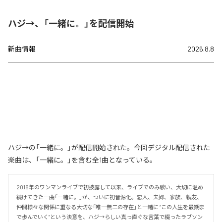
ハジ→、「一緒に。」を配信開始
新曲情報
2026.8.8
ハジ→の「一緒に。」が配信開始された。今回デジタル配信された
楽曲は、「一緒に。」を含む全1曲となっている。
2018年のワンマンライブで初披露して以来、ライブでのみ歌い、大切に温め
続けてきた一曲「一緒に。」が、ついに初音源化。恋人、夫婦、家族、親友、
仲間――様々な関係に重なる大切な「唯一無二の存在」と一緒に “この人生を最期ま
で歩んでいく”という決意を、ハジ→らしい真っ直ぐな言葉で綴ったラブソン