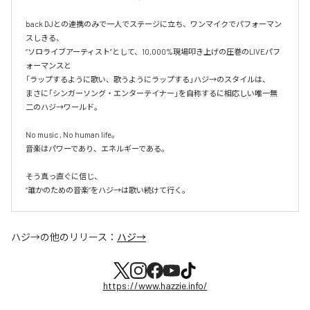
back DJとの連携のみで一人でステージに立ち、ワンマイクでパフォーマン
スしきる、

“ソロライブアーティスト”として、10,000%現場叩き上げの圧巻のLIVEパフ
ォーマンスと

「ラップするように歌い、歌うようにラップする」ハジ→のスタイルは、

まさに「シンガーソング・エンターテイナー」を自称するに相応しい唯一無
二のハジ→ワールド。

No music , No human life。

音楽はパワーであり、エネルギーである。

そう真っ直ぐに信じ、

ハジ→
の他のリリース：
ハジ→
https://www.hazzie.info/