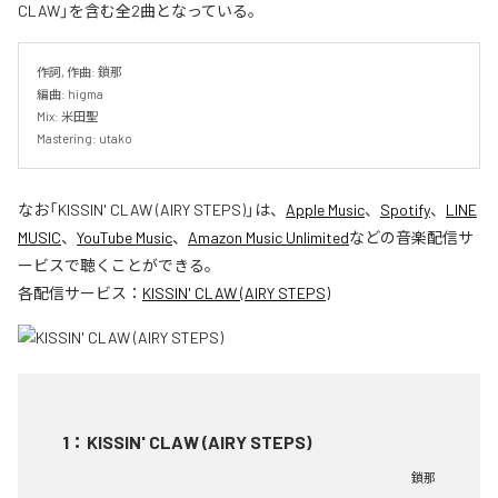
CLAW」を含む全2曲となっている。
作詞, 作曲: 鎖那

編曲: higma

Mix: 米田聖

Mastering: utako
なお「
KISSIN' CLAW (AIRY STEPS)
」は、
Apple Music
、
Spotify
、
LINE
MUSIC
、
YouTube Music
、
Amazon Music Unlimited
などの音楽配信サ
ービスで聴くことができる。
各配信サービス：
KISSIN' CLAW (AIRY STEPS)
1
：
KISSIN' CLAW (AIRY STEPS)
鎖那