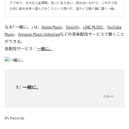
グであり、壮大な人生賛歌。互いに支え合い、認め合いながら、これから先
も共に創る未来へ進んでゆこうという想いが、温かく力強く胸に響く一曲。
なお「
一緒に。
」は、
Apple Music
、
Spotify
、
LINE MUSIC
、
YouTube
Music
、
Amazon Music Unlimited
などの音楽配信サービスで聴くこと
ができる。
各配信サービス：
一緒に。
1
：
一緒に。
ハジ→
84 Records