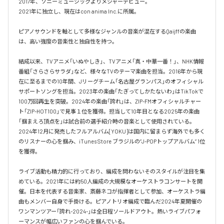
2017年、ソニーミュージックよりメジャーデビュー。

2021年に独立し、現在はcon anima Inc.に所属。

ピアノサウンドを軸として多様なジャンルの音楽が混在するQaijffの楽曲
は、高い強度の音楽性と独自性を持つ。

結成以来、TVアニメ「いぬやしき」、TVアニメ「真・中華一番！」、NHK情報
番組「さらさらサラダ」など、様々なTVのテーマ楽曲を担当。2016年から現
在に至るまでの10年間、Jリーグチーム「名古屋グランパス」のオフィシャル
サポートソングを担当。2023年の楽曲「たぎってしかたないわ」はTikTokで
100万回再生を突破。2024年の楽曲「誇れ」は、ZIP-FMオフィシャルチャー
ト「ZIP-HOT100」で見事１位を獲得。担当して10年目となる2025年の楽曲
「掴まえろ頂点を」は試合前の選手紹介時の音楽として使用されている。

2024年12月に発売したフルアルバム[YOKU]は国内に留まらず海外でも多く
のリスナーの心を掴み、iTunes Store ブラジルの”J-POPトップアルバム” 1位
を獲得。

ライブ活動も精力的に行っており、編成を問わないそのスタイルが注目を集
めている。2021年には約50人編成の大規模なオーケストラコンサートを開
催。日本を代表する音楽家、斎藤ネコが指揮者として参加、オーケストラ編
曲もメンバー自身で手掛ける。ピアノトリオ編成で臨んだ2024年夏開催の
ワンマンツアー「誇れ-2024-」は全日程ソールドアウト。熱いライブパフォ
ーマンスが幅広いファンの心を掴んでいる。
