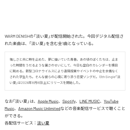
WARM DENISHの「淡い夏」が配信開始された。今回デジタル配信さ
れた楽曲は、「淡い夏」を含む全1曲となっている。
悔しさと共に時を止めた、夢に描いていた青春。あの頃のぼくたちは、止ま
った時間をうだるような暑さのせいにして、今日も空白のカレンダーを横目
に眺める。新型コロナウイルスにより遠隔授業やイベントの中止を余儀なく
された学生たち。そんな彼らの心境に寄り添う恋愛ソングだ。13th Single「淡
い夏」は2026年8月8日(土)にリリースを開始した。
なお「
淡い夏
」は、
Apple Music
、
Spotify
、
LINE MUSIC
、
YouTube
Music
、
Amazon Music Unlimited
などの音楽配信サービスで聴くこと
ができる。
各配信サービス：
淡い夏