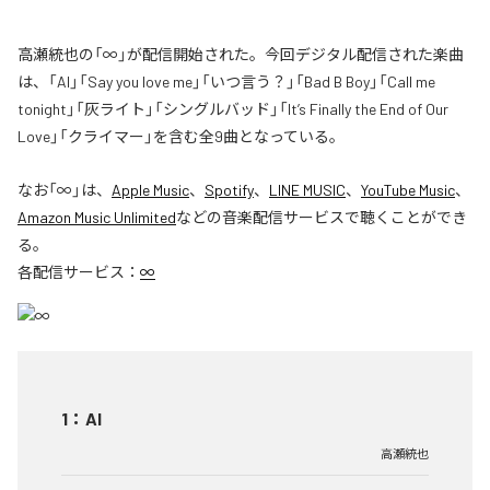
高瀬統也の「∞」が配信開始された。今回デジタル配信された楽曲
は、「AI」「Say you love me」「いつ言う？」「Bad B Boy」「Call me
tonight」「灰ライト」「シングルバッド」「It’s Finally the End of Our
Love」「クライマー」を含む全9曲となっている。
なお「
∞
」は、
Apple Music
、
Spotify
、
LINE MUSIC
、
YouTube Music
、
Amazon Music Unlimited
などの音楽配信サービスで聴くことができ
る。
各配信サービス：
∞
1
：
AI
高瀬統也