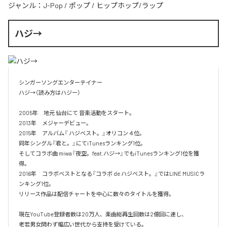
ジャンル：
J-Pop
/
ポップ
/
ヒップホップ/ラップ
ハジ→
シンガーソングエンターテイナー

ハジ→（読み方はハジー）

2005年　地元 仙台にて 音楽活動をスタート。

2013年　メジャーデビュー。

2015年　アルバム『 ハジベスト。』オリコン４位。

同年シングル『君と。』にてiTunesランキング1位。

そしてコラボ曲 miwa『夜空。feat.ハジ→』でもiTunesランキング1位を獲
得。

2016年　コラボベストとなる『コラボ de ハジベスト。』ではLINE MUSICラ
ンキング1位。

リリース作品は配信チャートを中心に数々のタイトルを獲得。

現在YouTube登録者数は20万人、楽曲総再生回数は2億回に達し、

老若男女問わず幅広い世代から支持を受けている。 
