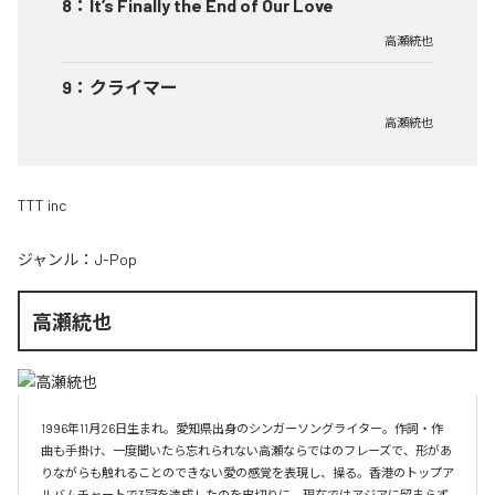
8
：
It’s Finally the End of Our Love
高瀬統也
9
：
クライマー
高瀬統也
TTT inc
ジャンル：
J-Pop
高瀬統也
1996年11月26日生まれ。愛知県出身のシンガーソングライター。作詞・作
曲も手掛け、一度聞いたら忘れられない高瀬ならではのフレーズで、形があ
りながらも触れることのできない愛の感覚を表現し、操る。香港のトップア
ルバムチャートで3冠を達成したのを皮切りに、現在ではアジアに留まらず