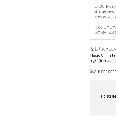
この夏、彼女と一緒
波打ち際を走り出
あなたの心に、爽
 ぜひシェアして、夏の恋を一緒に感じてください！

海辺で流したく
なお「
SUMEER
Music Unlimite
各配信サービ
1
：
SUM