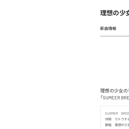
理想の少女、
新曲情報
理想の少女の「
「SUMEER 
SUMMER　BREEZ
作詞　カトウチヒ
歌唱　理想の少女
