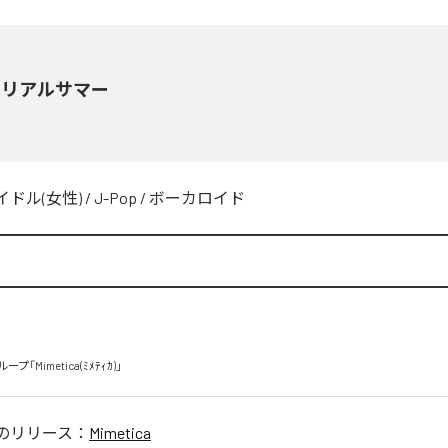
モリアルサマー
イドル(女性)
/
J-Pop
/
ボーカロイド
「Mimetica(ﾐﾒﾃｨｶ)」
のリリース：
Mimetica