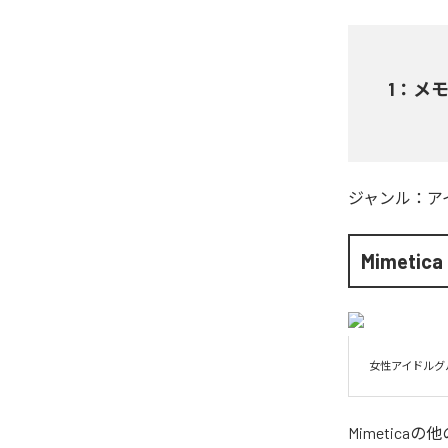
1
：
メ
ジャンル：
ア
Mimetica
女性アイドルグループ
Mimetica
の他