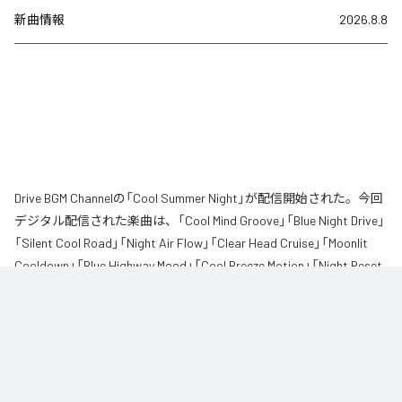
新曲情報
2026.8.8
Drive BGM Channelの「Cool Summer Night」が配信開始された。今回
デジタル配信された楽曲は、「Cool Mind Groove」「Blue Night Drive」
「Silent Cool Road」「Night Air Flow」「Clear Head Cruise」「Moonlit
Cooldown」「Blue Highway Mood」「Cool Breeze Motion」「Night Reset
Groove」「Quiet Blue Pulse」「Cooling Road Lights」「Mind Drift Night」
を含む全12曲となっている。
「暑すぎる夜は心までも苦しくなる」

体だけじゃなくて
