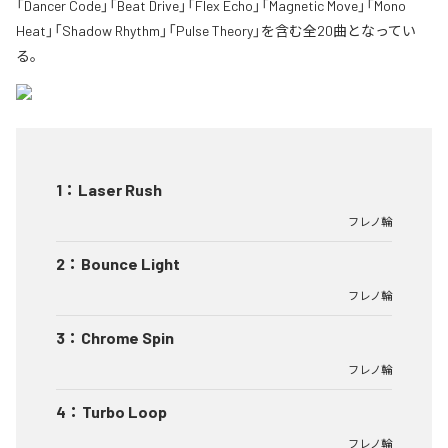
「Dancer Code」「Beat Drive」「Flex Echo」「Magnetic Move」「Mono
Heat」「Shadow Rhythm」「Pulse Theory」を含む全20曲となってい
る。
1
：
Laser Rush
フレノ輪
2
：
Bounce Light
フレノ輪
3
：
Chrome Spin
フレノ輪
4
：
Turbo Loop
フレノ輪