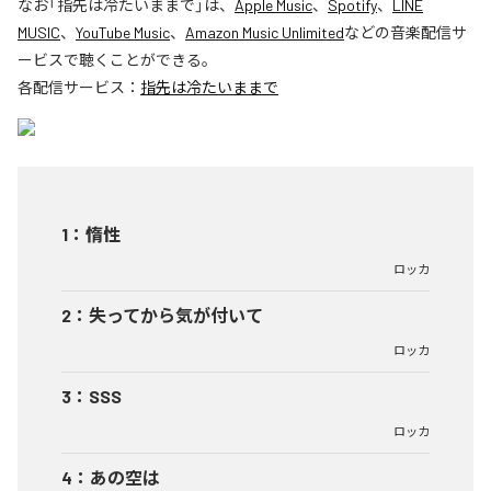
なお「
指先は冷たいままで
」は、
Apple Music
、
Spotify
、
LINE
MUSIC
、
YouTube Music
、
Amazon Music Unlimited
などの音楽配信サ
ービスで聴くことができる。
各配信サービス：
指先は冷たいままで
1
：
惰性
ロッカ
2
：
失ってから気が付いて
ロッカ
3
：
SSS
ロッカ
4
：
あの空は