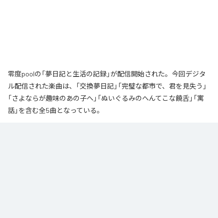
零度poolの「夢日記と生活の記録」が配信開始された。今回デジタ
ル配信された楽曲は、「交換夢日記」「完璧な都市で、君を見失う」
「さよならが趣味のあの子へ」「ぬいぐるみのへんてこな饒舌」「寓
話」を含む全5曲となっている。
なお「
夢日記と生活の記録
」は、
Apple Music
、
Spotify
、
LINE
MUSIC
、
YouTube Music
、
Amazon Music Unlimited
などの音楽配信サ
ービスで聴くことができる。
各配信サービス：
夢日記と生活の記録