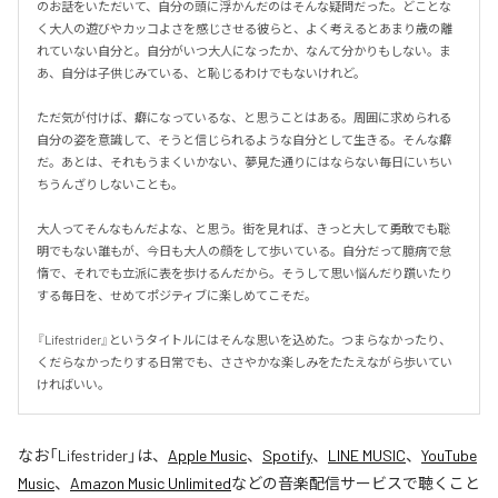
のお話をいただいて、自分の頭に浮かんだのはそんな疑問だった。どことな
く大人の遊びやカッコよさを感じさせる彼らと、よく考えるとあまり歳の離
れていない自分と。自分がいつ大人になったか、なんて分かりもしない。ま
あ、自分は子供じみている、と恥じるわけでもないけれど。

ただ気が付けば、癖になっているな、と思うことはある。周囲に求められる
自分の姿を意識して、そうと信じられるような自分として生きる。そんな癖
だ。あとは、それもうまくいかない、夢見た通りにはならない毎日にいちい
ちうんざりしないことも。

大人ってそんなもんだよな、と思う。街を見れば、きっと大して勇敢でも聡
明でもない誰もが、今日も大人の顔をして歩いている。自分だって臆病で怠
惰で、それでも立派に表を歩けるんだから。そうして思い悩んだり躓いたり
する毎日を、せめてポジティブに楽しめてこそだ。

『Lifestrider』というタイトルにはそんな思いを込めた。つまらなかったり、
くだらなかったりする日常でも、ささやかな楽しみをたたえながら歩いてい
ければいい。
なお「
Lifestrider
」は、
Apple Music
、
Spotify
、
LINE MUSIC
、
YouTube
Music
、
Amazon Music Unlimited
などの音楽配信サービスで聴くこと