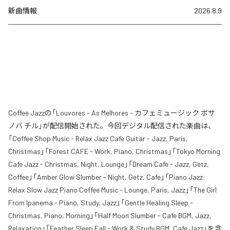
新曲情報
2026.8.9
Coffee Jazzの「Louvores - As Melhores - カフェミュージック ボサ
ノバ チル」が配信開始された。今回デジタル配信された楽曲は、
「Coffee Shop Music - Relax Jazz Cafe Guitar - Jazz, Paris,
Christmas」「Forest CAFE - Work, Piano, Christmas」「Tokyo Morning
Cafe Jazz - Christmas, Night, Lounge」「Dream Cafe - Jazz, Getz,
Coffee」「Amber Glow Slumber - Night, Getz, Cafe」「Piano Jazz:
Relax Slow Jazz Piano Coffee Music - Lounge, Paris, Jazz」「The Girl
From Ipanema - Piano, Study, Jazz」「Gentle Healing Sleep -
Christmas, Piano, Morning」「Half Moon Slumber - Cafe BGM, Jazz,
Relaxation」「Feather Sleep Fall - Work & Study BGM, Cafe Jazz」を含