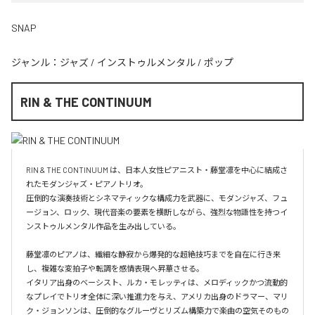
SNAP
ジャンル：
ジャズ
/
インストゥルメンタル
/
ポップ
RIN & THE CONTINUUM
RIN & THE CONTINUUM は、日本人女性ピアニスト・藤堂凛を中心に結成さ
れたモダンジャズ・ピアノトリオ。

圧倒的な演奏技術とシネマティックな構成力を武器に、モダンジャズ、フュ
ージョン、ロック、現代音楽の要素を横断しながら、強烈な物語性を持つイ
ンストゥルメンタル作品を生み出している。

藤堂凛のピアノは、繊細な静寂から爆発的な超絶技巧までを自在に行き来
し、複雑な変拍子や転調を感情表現へ昇華させる。

イタリア出身のベーシスト、ルカ・モレッティは、メロディックかつ流動的
なプレイでトリオ全体に深い推進力を与え、アメリカ出身のドラマー、マリ
ク・ジョンソンは、圧倒的なグルーヴとリズム構築力で楽曲の空気そのもの