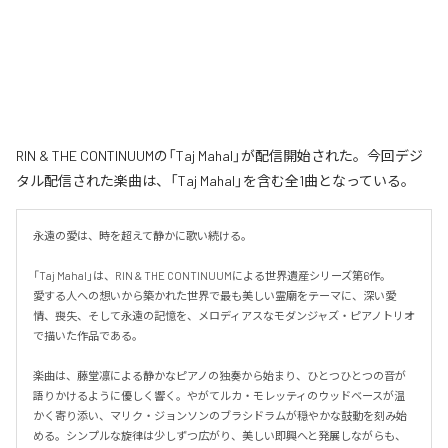
RIN & THE CONTINUUMの「Taj Mahal」が配信開始された。今回デジ
タル配信された楽曲は、「Taj Mahal」を含む全1曲となっている。
永遠の愛は、時を超えて静かに歌い続ける。

「Taj Mahal」は、RIN & THE CONTINUUMによる世界遺産シリーズ第6作。

愛する人への想いから築かれた世界で最も美しい霊廟をテーマに、深い愛
情、喪失、そして永遠の記憶を、メロディアスなモダンジャズ・ピアノトリオ
で描いた作品である。

楽曲は、藤堂凛による静かなピアノの独奏から始まり、ひとつひとつの音が
語りかけるように優しく響く。やがてルカ・モレッティのウッドベースが温
かく寄り添い、マリク・ジョンソンのブラシドラムが穏やかな鼓動を刻み始
める。シンプルな旋律は少しずつ広がり、美しい即興へと発展しながらも、