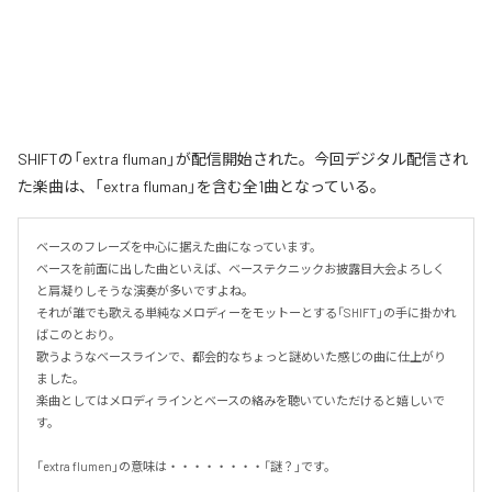
SHIFTの「extra fluman」が配信開始された。今回デジタル配信され
た楽曲は、「extra fluman」を含む全1曲となっている。
ベースのフレーズを中心に据えた曲になっています。

ベースを前面に出した曲といえば、ベーステクニックお披露目大会よろしく
と肩凝りしそうな演奏が多いですよね。

それが誰でも歌える単純なメロディーをモットーとする「SHIFT」の手に掛かれ
ばこのとおり。

歌うようなベースラインで、都会的なちょっと謎めいた感じの曲に仕上がり
ました。

楽曲としてはメロディラインとベースの絡みを聴いていただけると嬉しいで
す。

「extra flumen」の意味は・・・・・・・・「謎？」です。