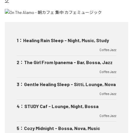
ク
1
：
Healing Rain Sleep - Night, Music, Study
Coffee Jazz
2
：
The Girl From Ipanema - Bar, Bossa, Jazz
Coffee Jazz
3
：
Gentle Healing Sleep - Sitti, Lounge, Nova
Coffee Jazz
4
：
STUDY Caf - Lounge, Night, Bossa
Coffee Jazz
5
：
Cozy Midnight - Bossa, Nova, Music