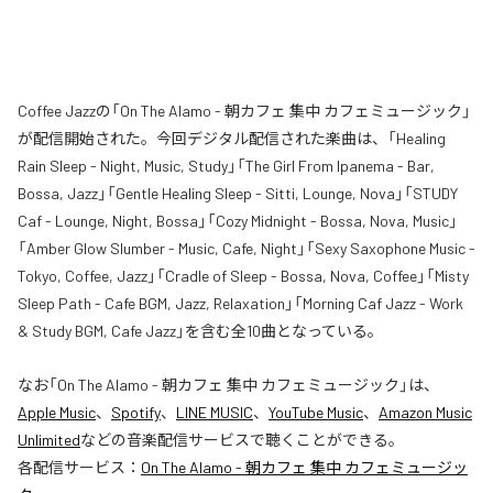
Coffee Jazzの「On The Alamo - 朝カフェ 集中 カフェミュージック」
が配信開始された。今回デジタル配信された楽曲は、「Healing
Rain Sleep - Night, Music, Study」「The Girl From Ipanema - Bar,
Bossa, Jazz」「Gentle Healing Sleep - Sitti, Lounge, Nova」「STUDY
Caf - Lounge, Night, Bossa」「Cozy Midnight - Bossa, Nova, Music」
「Amber Glow Slumber - Music, Cafe, Night」「Sexy Saxophone Music -
Tokyo, Coffee, Jazz」「Cradle of Sleep - Bossa, Nova, Coffee」「Misty
Sleep Path - Cafe BGM, Jazz, Relaxation」「Morning Caf Jazz - Work
& Study BGM, Cafe Jazz」を含む全10曲となっている。
なお「
On The Alamo - 朝カフェ 集中 カフェミュージック
」は、
Apple Music
、
Spotify
、
LINE MUSIC
、
YouTube Music
、
Amazon Music
Unlimited
などの音楽配信サービスで聴くことができる。
各配信サービス：
On The Alamo - 朝カフェ 集中 カフェミュージッ