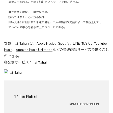
最後まで変わることなく「愛」というテーマを歌い続ける。

華やかさではなく、静かな感情。

技巧ではなく、心に残る旋律。

白い大理石に刻まれた永遠の愛を、三人の繊細な対話によって描き上げた、
アルバムの中心を彩る珠玉のバラードである。
なお「
Taj Mahal
」は、
Apple Music
、
Spotify
、
LINE MUSIC
、
YouTube
Music
、
Amazon Music Unlimited
などの音楽配信サービスで聴くこと
ができる。
各配信サービス：
Taj Mahal
1
：
Taj Mahal
RIN & THE CONTINUUM