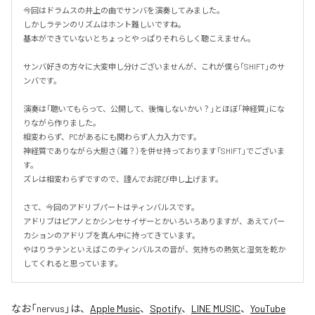
今回はドラムスの井上の曲でサンバを演奏してみました。

しかしラテンのリズムはホント難しいですね。

基本ができていないとちょっとやっぱりそれらしく聴こえません。

サンバ好きの方々に大変申し分けございませんが、これが僕ら「SHIFT」のサ
ンバです。

演奏は「聴いてもらって、公開して、後悔しないかい？」とほぼ「神経質」にな
りながら作りました。

相変わらず、PCがあるにも関わらず人力入力です。

神経質でありながら大胆さ（雑？）を併せ持っております「SHIFT」でございま
す。

ズレは相変わらずですので、謹んでお詫び申し上げます。

さて、今回のアドリブパートはティンバルスです。

アドリブはピアノとかシンセサイザーとかいろいろありますが、あえてパー
カションのアドリブを真ん中に持ってきています。

やはりラテンといえばこのティンバルスの音が、気持ちの熱気と湿気を乾か
してくれると思っています。
なお「
nervus
」は、
Apple Music
、
Spotify
、
LINE MUSIC
、
YouTube