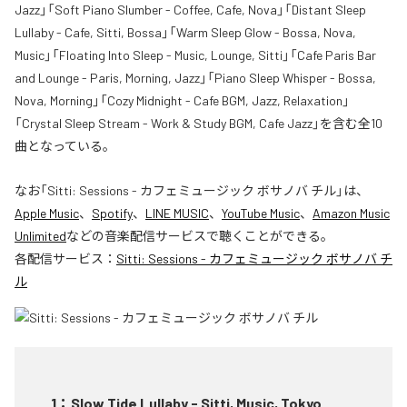
Jazz」「Soft Piano Slumber - Coffee, Cafe, Nova」「Distant Sleep
Lullaby - Cafe, Sitti, Bossa」「Warm Sleep Glow - Bossa, Nova,
Music」「Floating Into Sleep - Music, Lounge, Sitti」「Cafe Paris Bar
and Lounge - Paris, Morning, Jazz」「Piano Sleep Whisper - Bossa,
Nova, Morning」「Cozy Midnight - Cafe BGM, Jazz, Relaxation」
「Crystal Sleep Stream - Work & Study BGM, Cafe Jazz」を含む全10
曲となっている。
なお「
Sitti: Sessions - カフェミュージック ボサノバ チル
」は、
Apple Music
、
Spotify
、
LINE MUSIC
、
YouTube Music
、
Amazon Music
Unlimited
などの音楽配信サービスで聴くことができる。
各配信サービス：
Sitti: Sessions - カフェミュージック ボサノバ チ
ル
1
：
Slow Tide Lullaby - Sitti, Music, Tokyo