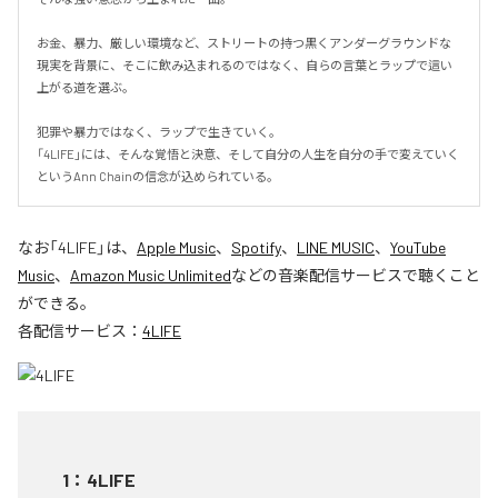
お金、暴力、厳しい環境など、ストリートの持つ黒くアンダーグラウンドな
現実を背景に、そこに飲み込まれるのではなく、自らの言葉とラップで這い
上がる道を選ぶ。

犯罪や暴力ではなく、ラップで生きていく。

「4LIFE」には、そんな覚悟と決意、そして自分の人生を自分の手で変えていく
というAnn Chainの信念が込められている。
なお「
4LIFE
」は、
Apple Music
、
Spotify
、
LINE MUSIC
、
YouTube
Music
、
Amazon Music Unlimited
などの音楽配信サービスで聴くこと
ができる。
各配信サービス：
4LIFE
1
：
4LIFE