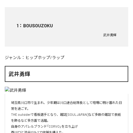
1
：
BOUSOUZOKU
武井勇輝
ジャンル：
ヒップホップ/ラップ
武井勇輝
埼玉県川口市で生まれ、少年期は川口連合総隊長として喧嘩に明け暮れた日
常を過ごす。

THE outsiderで看板選手となり、雑誌[SOUL JAPAN]など多数の雑誌で表紙
を飾るなど多方面で活躍。

自身のアパレルブランド「CORVO」を立ち上げ

西川口と渋谷109-2で店舗を構えた。
