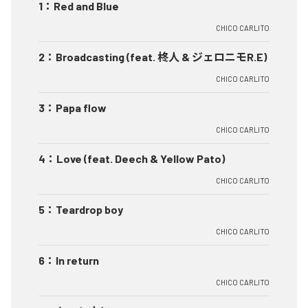
1
：
Red and Blue
CHICO CARLITO
2
：
Broadcasting (feat. 柊人 & ジェロニモR.E)
CHICO CARLITO
3
：
Papa flow
CHICO CARLITO
4
：
Love (feat. Deech & Yellow Pato)
CHICO CARLITO
5
：
Teardrop boy
CHICO CARLITO
6
：
In return
CHICO CARLITO