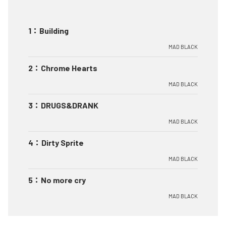
1
：
Building
MAD BLACK
2
：
Chrome Hearts
MAD BLACK
3
：
DRUGS&DRANK
MAD BLACK
4
：
Dirty Sprite
MAD BLACK
5
：
No more cry
MAD BLACK