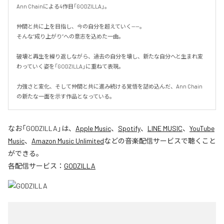
Ann Chainによる4作目「GODZILLA」。

仲間と共に上を目指し、今の自分を超えていく——。

そんな“成り上がり”への意志を込めた一曲。

破壊と再生を繰り返しながら、過去の自分を壊し、新たな自分へと生まれ変
わっていく姿を「GODZILLA」に重ねて表現。

力強さと変化、そして仲間と共に進み続ける覚悟を詰め込んだ、Ann Chain
の新たな一面を示す作品となっている。
なお「
GODZILLA
」は、
Apple Music
、
Spotify
、
LINE MUSIC
、
YouTube
Music
、
Amazon Music Unlimited
などの音楽配信サービスで聴くこと
ができる。
各配信サービス：
GODZILLA