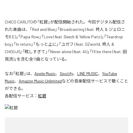
CHICO CARLITOの「紅碧」が配信開始された。今回デジタル配信さ
れた楽曲は、「Red and Blue」「Broadcasting (feat. 柊人 & ジェロニ
モR.E)」「Papa flow」「Love (feat. Deech & Yellow Pato)」「Teardrop
boy」「In return」「もっと上に」「ユガフ (feat. OZworld, 柊人 &
CHOUJI)」「眩しすぎて」「Never alone (feat. AI)」「I'll be there (feat. 田
我流)」を含む全11曲となっている。
なお「
紅碧
」は、
Apple Music
、
Spotify
、
LINE MUSIC
、
YouTube
Music
、
Amazon Music Unlimited
などの音楽配信サービスで聴くこと
ができる。
各配信サービス：
紅碧