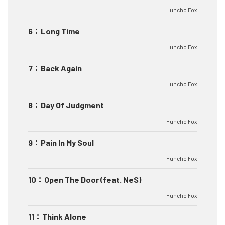
Huncho Fox
6
：
Long Time
Huncho Fox
7
：
Back Again
Huncho Fox
8
：
Day Of Judgment
Huncho Fox
9
：
Pain In My Soul
Huncho Fox
10
：
Open The Door (feat. NeS)
Huncho Fox
11
：
Think Alone