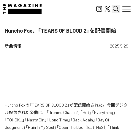
Huncho Fox、「TEARS OF BLOOD 2」を配信開始
新曲情報
2025.5.29
Huncho Foxの「TEARS OF BLOOD 2」が配信開始された。今回デジタ
ル配信された楽曲は、「Dreams Chase 2」「Hot」「Everything」
「TOHOKU」「Nasty Girl」「Long Time」「Back Again」「Day Of
Judgment」「Pain In My Soul」「Open The Door (feat. NeS)」「Think