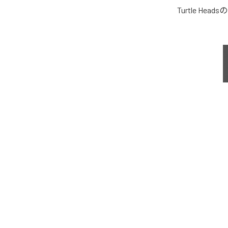
Turtle Heads
の