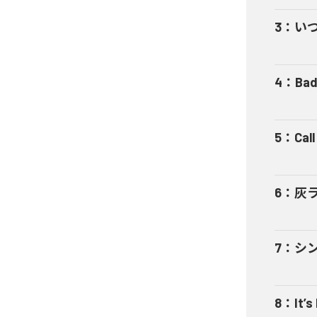
3
：
い
4
：
Bad
5
：
Cal
6
：
灰
7
：
シ
8
：
It’s