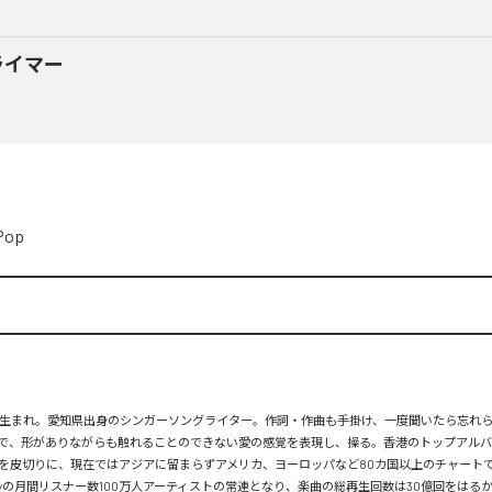
ライマー
Pop
月26日生まれ。愛知県出身のシンガーソングライター。作詞・作曲も手掛け、一度聞いたら忘れ
で、形がありながらも触れることのできない愛の感覚を表現し、操る。香港のトップアルバ
を皮切りに、現在ではアジアに留まらずアメリカ、ヨーロッパなど80カ国以上のチャートで
tifyの月間リスナー数100万人アーティストの常連となり、楽曲の総再生回数は30億回をはる