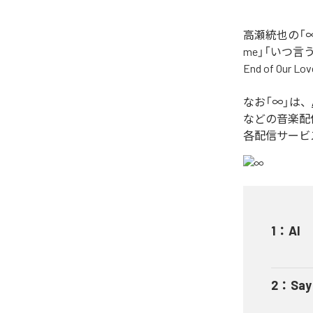
高瀬統也の「∞
me」「いつ言う？」
End of O
なお「
∞
」は、
などの音楽配
各配信サービ
1
：
AI
2
：
Say