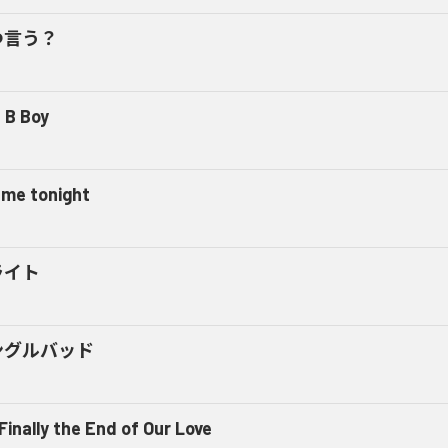
つ言う？
 B Boy
l me tonight
ライト
ングルバッド
 Finally the End of Our Love