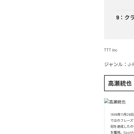
9
：
ク
TTT inc
ジャンル：
J-
高瀬統也
1996年11
ではのフレーズ
冠を達成したの
を獲得。Spo