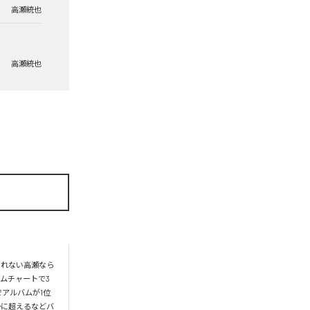
高瀬統也
高瀬統也
られない高瀬なら
ムチャートで3
アルバムが1位
かに超えるなどバ