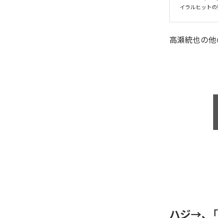
イラルヒットの
高瀬統也
の他
ハジ→、