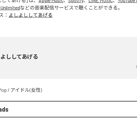
ししてあげる
」は、
Apple Music
、
Spotify
、
LINE MUSIC
、
YouTube 
Unlimited
などの音楽配信サービスで聴くことができる。
ス：
よしよししてあげる
しよししてあげる
Pop
/
アイドル(女性)
ads