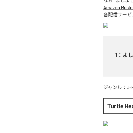
なお「
よしよ
Amazon Music 
各配信サービ
1
：
よ
ジャンル：
J-
Turtle He