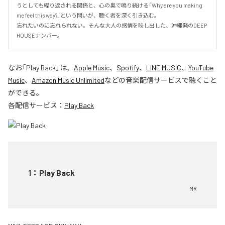
うとしても繰り返される関係と、心の奥で鳴り続ける「Why are you making 
me feel this way?」という問いが、聴く者を深く引き込む。

忘れたいのに忘れられない。そんな大人の感情を映し出した、沖縄発のDEEP 
HOUSEナンバー。
なお「
Play Back
」は、
Apple Music
、
Spotify
、
LINE MUSIC
、
YouTube
Music
、
Amazon Music Unlimited
などの音楽配信サービスで聴くこと
ができる。
各配信サービス：
Play Back
1
：
Play Back
MR