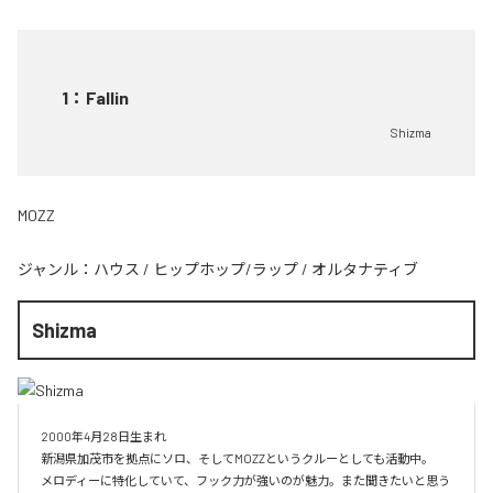
1
：
Fallin
Shizma
MOZZ
ジャンル：
ハウス
/
ヒップホップ/ラップ
/
オルタナティブ
Shizma
2000年4月28日生まれ

新潟県加茂市を拠点にソロ、そしてMOZZというクルーとしても活動中。

メロディーに特化していて、フック力が強いのが魅力。また聞きたいと思う