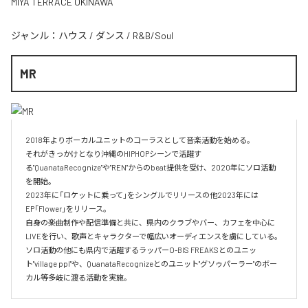
MIYA TERRACE OKINAWA
ジャンル：
ハウス
/
ダンス
/
R&B/Soul
MR
2018年よりボーカルユニットのコーラスとして音楽活動を始める。

それがきっかけとなり沖縄のHIPHOPシーンで活躍す
る"QuanataRecognize"や"REN"からのbeat提供を受け、2020年にソロ活動
を開始。

2023年に「ロケットに乗って」をシングルでリリースの他2023年には
EP「Flower」をリリース。

自身の楽曲制作や配信準備と共に、県内のクラブやバー、カフェを中心に
LIVEを行い、歌声とキャラクターで幅広いオーディエンスを虜にしている。

ソロ活動の他にも県内で活躍するラッパーO-BIS FREAKSとのユニッ
ト"village ppl"や、QuanataRecognizeとのユニット"グソゥパーラー"のボー
カル等多岐に渡る活動を実施。