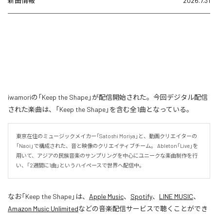
新曲情報
2026.7.31
iwamoriの「Keep the Shape」が配信開始された。今回デジタル配信
された楽曲は、「Keep the Shape」を含む全1曲となっている。
東京在住のミュージックメイカー「Satoshi Moriya」と、動画クリエイターの
「Naoi」で構成された、音と映像のクリエイティブチーム。 Ableton「Live」を
用いて、アジアの民族音楽のサンプリングを中心にユニークな楽曲制作を行
い、「2週間に1曲」というハイペースで世界へ配信中。
なお「
Keep the Shape
」は、
Apple Music
、
Spotify
、
LINE MUSIC
、
Amazon Music Unlimited
などの音楽配信サービスで聴くことができ