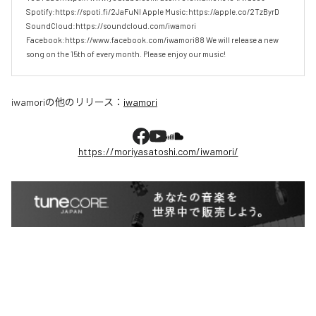
Spotify:https://spoti.fi/2JaFuNl Apple Music:https://apple.co/2TzByrD 
SoundCloud:https://soundcloud.com/iwamori 
Facebook:https://www.facebook.com/iwamori88 We will release a new 
song on the 15th of every month. Please enjoy our music!
iwamori
の他のリリース：
iwamori
https://moriyasatoshi.com/iwamori/