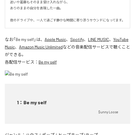
迷いや葛藤もそのまま受け入れながら、

ありのままの自分を表現した一曲。

夜のドライブや、一人で過ごす静かな時間に寄り添うサウンドになってます。
なお「
Be my self
」は、
Apple Music
、
Spotify
、
LINE MUSIC
、
YouTube
Music
、
Amazon Music Unlimited
などの音楽配信サービスで聴くこと
ができる。
各配信サービス：
Be my self
1
：
Be my self
$unny Loose
ジャンル：
ハウス
/
ポップ
/
ヒップホップ/ラップ