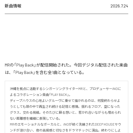
新曲情報
2026.7.24
MRの「Play Back」が配信開始された。今回デジタル配信された楽曲
は、「Play Back」を含む全1曲となっている。
沖縄を拠点に活動するシンガーソングライターMRと、プロデューサーiNOに
よるコラボレーション楽曲「PLAY BACK」。

ディープハウスの心地よいグルーヴに乗せて描かれるのは、何度終わらせよ
うとしても頭の中で再生され続ける記憶と感情。揺れるフロア、空になった
グラス、交わる視線。そのたびに蘇る想いと、惹かれ合いながらも埋められ
ない距離感を繊細に表現している。

MRのエモーショナルなボーカルと、iNOが紡ぐ洗練されたDEEP HOUSEサウ
ンドが溶け合い、夜の高揚感と切なさをドラマチックに演出。終わりにしよ