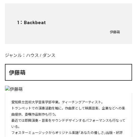
1
：
Backbeat
伊藤萌
ジャンル：
ハウス
/
ダンス
伊藤萌
愛知県立芸術大学音楽学部卒業。ティーチングアーティスト。

トランペットでの演奏活動を軸に，作曲家として映画音楽、企業などへの楽
曲提供、委嘱作品制作も行う。

最近では即興演奏・音楽をサウンドデザインするパフォーマンスも行なって
いる。

フォスターミュージックからオリジナル楽譜「あなたの優しさ」出版・好評