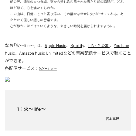
朝の光、湯気の立つ食卓、窓から差し込む風――そんな当たり前の瞬間が、どれ
ほど尊く、心を満たすものか。

この曲は、日常にそっと寄り添い、その静かな幸せに気づかせてくれる、あ
たたかく優しい癒しの音楽です。

心が静かにほどけていくような、やさしい時間を届けられますように。
なお「
火〜life〜
」は、
Apple Music
、
Spotify
、
LINE MUSIC
、
YouTube
Music
、
Amazon Music Unlimited
などの音楽配信サービスで聴くこと
ができる。
各配信サービス：
火〜life〜
1
：
火〜life〜
宮本真理