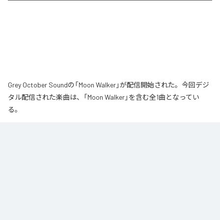
Grey October Soundの「Moon Walker」が配信開始された。今回デジ
タル配信された楽曲は、「Moon Walker」を含む全1曲となってい
る。
月の近くをゆっくりと歩いているような、静かで少し不思議な情景から生ま
れた作品です。大きな月が浮かぶ夜、その光のそばをゆっくりと進んでい
く。足取りは軽く、まるで僅かに浮かびながら歩いているような感覚。サウ
ンドの中心となるのは、柔らかなエレクトリックピアノの旋律です。落ち着
いたビートの上で穏やかに流れるメロディに、ギターの音色が静かに重な
り、深みのあるムーディな空気を作り出しています。旋律とリズムが自然に
繰り返されながら、ゆっくりと時間が流れていきます。エレクトリックピア
ノの柔らかな響きと、さりげなく加わるギターの余韻。それらを支える落ち
着いたビートが重なり、夜の静けさに馴染む心地よいサウンドに仕上がって