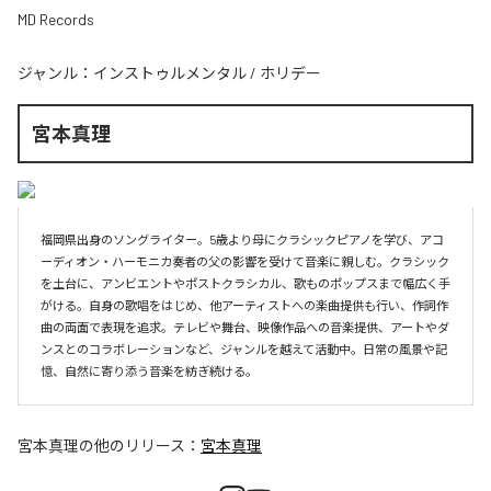
MD Records
ジャンル：
インストゥルメンタル
/
ホリデー
宮本真理
福岡県出身のソングライター。5歳より母にクラシックピアノを学び、アコ
ーディオン・ハーモニカ奏者の父の影響を受けて音楽に親しむ。クラシック
を土台に、アンビエントやポストクラシカル、歌ものポップスまで幅広く手
がける。自身の歌唱をはじめ、他アーティストへの楽曲提供も行い、作詞作
曲の両面で表現を追求。テレビや舞台、映像作品への音楽提供、アートやダ
ンスとのコラボレーションなど、ジャンルを越えて活動中。日常の風景や記
宮本真理
の他のリリース：
宮本真理