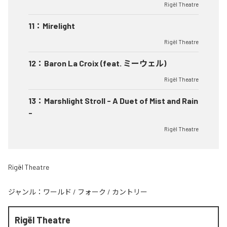
Rigël Theatre
11
：
Mirelight
Rigël Theatre
12
：
Baron La Croix (feat. ミーウェル)
Rigël Theatre
13
：
Marshlight Stroll - A Duet of Mist and Rain
-
Rigël Theatre
Rigël Theatre
ジャンル：
ワールド
/
フォーク
/
カントリー
Rigël Theatre