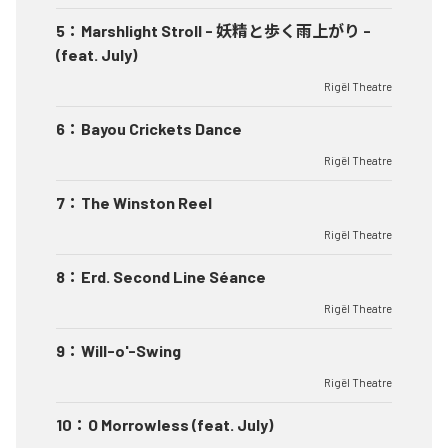
5
：
Marshlight Stroll - 妖精と歩く雨上がり -
(feat. July)
Rigël Theatre
6
：
Bayou Crickets Dance
Rigël Theatre
7
：
The Winston Reel
Rigël Theatre
8
：
Erd. Second Line Séance
Rigël Theatre
9
：
Will-o'-Swing
Rigël Theatre
10
：
O Morrowless (feat. July)