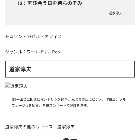
13
：
再び会う日を待ちのぞみ
道家淳夫
トムソン・ガゼル・オフィス
ジャンル：
ワールド
/
J-Pop
道家淳夫
1故平山英三郎氏にマンドリンを師事、鬼沢真美氏にピアノ、作曲法、ソル
フェージュを師事、各種コンサートで好評を博す。
道家淳夫
の他のリリース：
道家淳夫