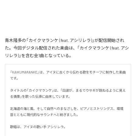
青木隆多の「カイクマランケ (feat. アシリレラ)」が配信開始され
た。今回デジタル配信された楽曲は、「カイクマランケ (feat. アシ
リレラ)」を含む全1曲となっている。
『KAIKUMARANKE』は、アイヌに古くから伝わる歌をモチーフに制作した楽曲
です。

タイトルの「カイクマランケ」は、「白波が、まるでウサギが跳ねるように見え
る情景」を歌った伝承に由来しています。

北海道の海と風、そして自然へのまなざしを、ピアノとストリングス、環境
音とともに現代的なサウンドへと紡ぎました。

歌唱は、アイヌの歌い手 アシリレラ。
