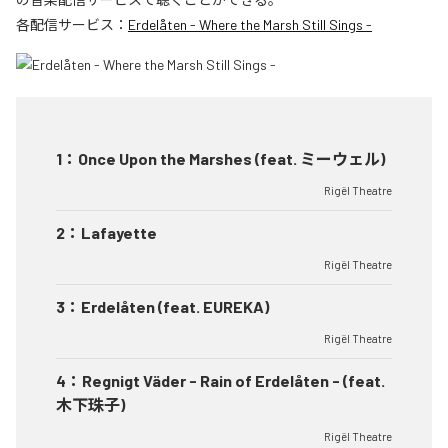
各配信サービス：
Erdelåten - Where the Marsh Still Sings -
1
：
Once Upon the Marshes (feat. ミーウェル)
Rigël Theatre
2
：
Lafayette
Rigël Theatre
3
：
Erdelåten (feat. EUREKA)
Rigël Theatre
4
：
Regnigt Väder - Rain of Erdelåten - (feat.
木下珠子)
Rigël Theatre