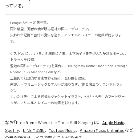
っている。
Lengselシリーズ 第三章。

雨と精霊、死者の魂が眠る湿地の国エーデローテン。

失われた記憶と古代の魔法を巡り、アリエルとレイニーの物語が始まりま
す。

ゲストVo.にJulyさま、EUREKAさま、木下珠子さまを迎えた多彩なボーカル
トラックを収録。

湿地の国「エーデローテン」を舞台に、Bluegrass / Celtic / Traditional Swing / 
Nordic Folk / American Folk など、

土着的で幻想的な音楽世界を描く、全13曲を収録。

南部ルーツミュージックとケルトが織りなす、“雨と魔法のサウンドトラッ
ク”。

しいたけ先生による可憐なジャケットイラスト、やびさら先生のアートワー
クが、アリエルとレイニーの物語を彩ります。
なお「
Erdelåten - Where the Marsh Still Sings -
」は、
Apple Music
、
Spotify
、
LINE MUSIC
、
YouTube Music
、
Amazon Music Unlimited
など
の音楽配信サービスで聴くことができる。