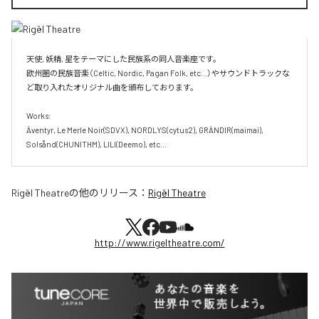
天使, 妖精, 星をテーマにした民族系の同人音楽座です。

欧州圏の民族音楽（Celtic, Nordic, Pagan Folk, etc...）やサウンドトラックな
ど取り入れたオリジナル曲を頒布しております。

Works:

Äventyr, Le Merle Noir(SDVX), NORDLYS(cytus2), GRÄNDIR(maimai), 
Solsånd(CHUNITHM), LILI(Deemo), etc...
Rigël Theatre
の他のリリース：
Rigël Theatre
http://www.rigeltheatre.com/