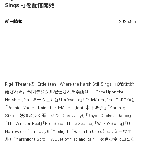
Sings -」を配信開始
新曲情報
2026.8.5
Rigël Theatreの「Erdelåten - Where the Marsh Still Sings -」が配信開
始された。今回デジタル配信された楽曲は、「Once Upon the
Marshes (feat. ミーウェル)」「Lafayette」「Erdelåten (feat. EUREKA)」
「Regnigt Väder - Rain of Erdelåten - (feat. 木下珠子)」「Marshlight
Stroll - 妖精と歩く雨上がり - (feat. July)」「Bayou Crickets Dance」
「The Winston Reel」「Erd. Second Line Séance」「Will-o'-Swing」「O
Morrowless (feat. July)」「Mirelight」「Baron La Croix (feat. ミーウェ
ル)」「Marshlight Stroll - A Duet of Mist and Rain -」を含む全13曲とな