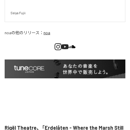
Seiya Fujii
noa
の他のリリース：
noa
Rigël Theatre、「Erdelåten - Where the Marsh Still