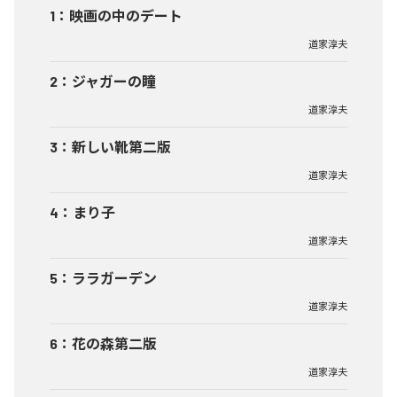
1
：
映画の中のデート
道家淳夫
2
：
ジャガーの瞳
道家淳夫
3
：
新しい靴第二版
道家淳夫
4
：
まり子
道家淳夫
5
：
ララガーデン
道家淳夫
6
：
花の森第二版
道家淳夫