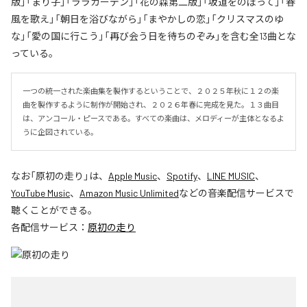
版」「まり子」「ララガーデン」「花の森第二版」「坂道をのぼって」「春
風を歌え」「朝日を浴びながら」「まやかしの恋」「クリスマスのゆ
な」「愛の国に行こう」「再び会う日を待ちのぞみ」を含む全13曲とな
っている。
一つの統一された楽曲集を製作するということで、２０２５年秋に１２の楽
曲を製作するように制作が開始され、２０２６年春に完成を見た。１３曲目
は、アンコール・ピースである。すべての楽曲は、メロディーが主体となるよ
うに企図されている。
なお「
原初の走り
」は、
Apple Music
、
Spotify
、
LINE MUSIC
、
YouTube Music
、
Amazon Music Unlimited
などの音楽配信サービスで
聴くことができる。
各配信サービス：
原初の走り