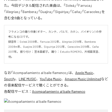
た。今回デジタル配信された楽曲は、「Soleá」「Farruca」
「Alegrías」「Bambera」「Guajira」「Siguiriya」「Caña」「Caracoles」を
含む全8曲となっている。
フラメンコの踊り伴奏（ギター、カンテ、パルマ、カホン、バイオリン）の参
考になるCDです。 

録音年： Soleá 2009年、Farruca 2012年、Alegrías 2018年、Bambera 
2009m年、Guajira 2013年、Siguiriya 2012年、Caracoles 2019年、Caña 
2017年。 振り付け： 宮本亜都子。 踊り： Estudio ROMERO、片桐亜実音、
他。
なお「
Acompañamiento al baile flamenco
」は、
Apple Music
、
Spotify
、
LINE MUSIC
、
YouTube Music
、
Amazon Music Unlimited
など
の音楽配信サービスで聴くことができる。
各配信サービス：
Acompañamiento al baile flamenco