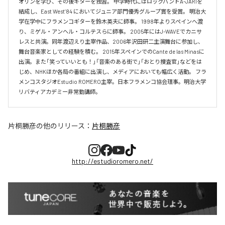
オリンを学び、その後ギターを独習。 中学時代にはロックバンドA-JARIを
結成し、East West’84 においてジュニア部門優秀グループ賞を受賞。 明治大
学在学中にフラメンコギターを鈴木英夫に師事。 1998年よりスペインへ渡
り、ミゲル・アンヘル・コルテスらに師事。 2005年にはJ-WAVEでカニサ
レスと共演。同年渡辺えり主宰作品、2006年沢田研二主演舞台に参加し、
舞台音楽家としての経験を積む。 2015年スペインでのCante de las Minasに
出演。また「笑っていいとも！」「音楽のある街で」「おとり捜査官」などをは
じめ、NHKほか各局の番組に出演し、メディアにおいても幅広く活動。 フラ
メンコスタジオEstudio ROMERO主宰。日本フラメンコ協会理事。明治大学
リバティアカデミー非常勤講師。
片桐勝彦
の他のリリース：
片桐勝彦
http://estudioromero.net/