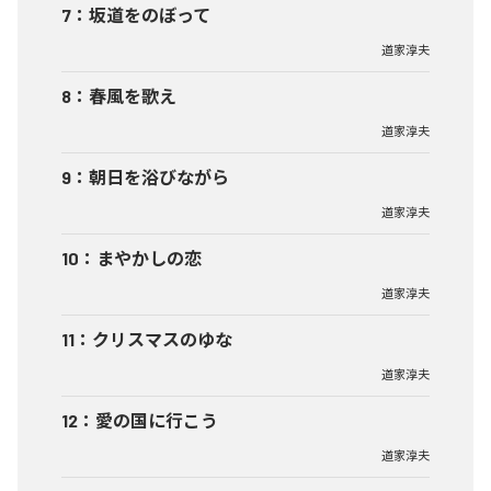
7
：
坂道をのぼって
道家淳夫
8
：
春風を歌え
道家淳夫
9
：
朝日を浴びながら
道家淳夫
10
：
まやかしの恋
道家淳夫
11
：
クリスマスのゆな
道家淳夫
12
：
愛の国に行こう
道家淳夫