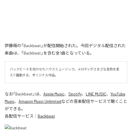
伊藤萌の「Backbeat」が配信開始された。今回デジタル配信された
楽曲は、「Backbeat」を含む全1曲となっている。
バックビートを効かせたハウスミュージック。メロディがさまざな音色を変
えて躍動する、オリジナル作品。
なお「
Backbeat
」は、
Apple Music
、
Spotify
、
LINE MUSIC
、
YouTube
Music
、
Amazon Music Unlimited
などの音楽配信サービスで聴くこと
ができる。
各配信サービス：
Backbeat