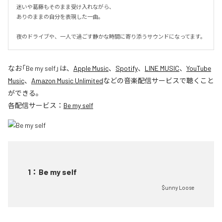
迷いや葛藤もそのまま受け入れながら、

ありのままの自分を表現した一曲。

夜のドライブや、一人で過ごす静かな時間に寄り添うサウンドになってます。
なお「
Be my self
」は、
Apple Music
、
Spotify
、
LINE MUSIC
、
YouTube
Music
、
Amazon Music Unlimited
などの音楽配信サービスで聴くこと
ができる。
各配信サービス：
Be my self
1
：
Be my self
$unny Loose