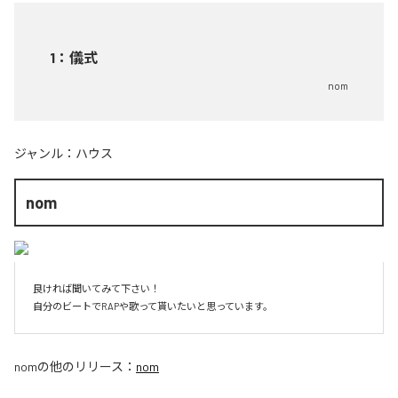
1
：
儀式
nom
ジャンル：
ハウス
nom
良ければ聞いてみて下さい！

自分のビートでRAPや歌って貰いたいと思っています。
nom
の他のリリース：
nom