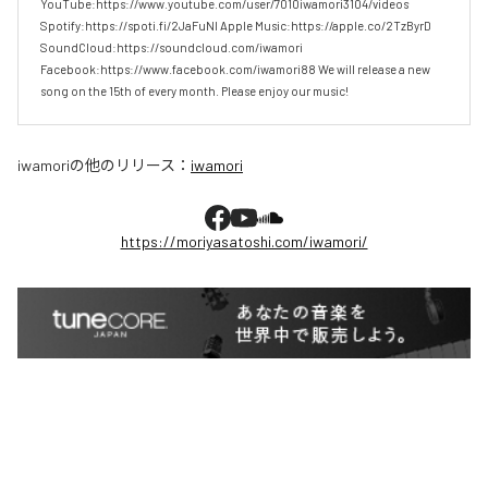
YouTube:https://www.youtube.com/user/7010iwamori3104/videos 
Spotify:https://spoti.fi/2JaFuNl Apple Music:https://apple.co/2TzByrD 
SoundCloud:https://soundcloud.com/iwamori 
Facebook:https://www.facebook.com/iwamori88 We will release a new 
song on the 15th of every month. Please enjoy our music!
iwamori
の他のリリース：
iwamori
https://moriyasatoshi.com/iwamori/