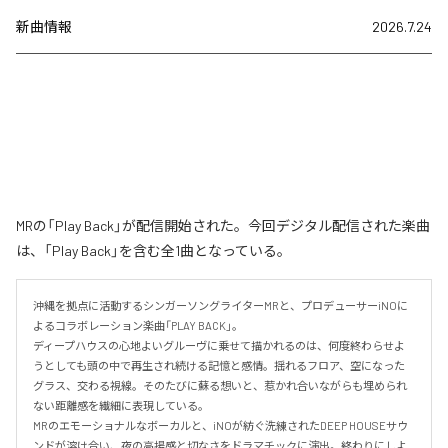
新曲情報
2026.7.24
MRの「Play Back」が配信開始された。今回デジタル配信された楽曲
は、「Play Back」を含む全1曲となっている。
沖縄を拠点に活動するシンガーソングライターMRと、プロデューサーiNOに
よるコラボレーション楽曲「PLAY BACK」。

ディープハウスの心地よいグルーヴに乗せて描かれるのは、何度終わらせよ
うとしても頭の中で再生され続ける記憶と感情。揺れるフロア、空になった
グラス、交わる視線。そのたびに蘇る想いと、惹かれ合いながらも埋められ
ない距離感を繊細に表現している。

MRのエモーショナルなボーカルと、iNOが紡ぐ洗練されたDEEP HOUSEサウ
ンドが溶け合い、夜の高揚感と切なさをドラマチックに演出。終わりにしよ