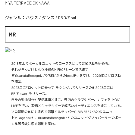
MIYA TERRACE OKINAWA
ジャンル：
ハウス
/
ダンス
/
R&B/Soul
MR
2018年よりボーカルユニットのコーラスとして音楽活動を始める。

それがきっかけとなり沖縄のHIPHOPシーンで活躍す
る"QuanataRecognize"や"REN"からのbeat提供を受け、2020年にソロ活動
を開始。

2023年に「ロケットに乗って」をシングルでリリースの他2023年には
EP「Flower」をリリース。

自身の楽曲制作や配信準備と共に、県内のクラブやバー、カフェを中心に
LIVEを行い、歌声とキャラクターで幅広いオーディエンスを虜にしている。

ソロ活動の他にも県内で活躍するラッパーO-BIS FREAKSとのユニッ
ト"village ppl"や、QuanataRecognizeとのユニット"グソゥパーラー"のボー
カル等多岐に渡る活動を実施。