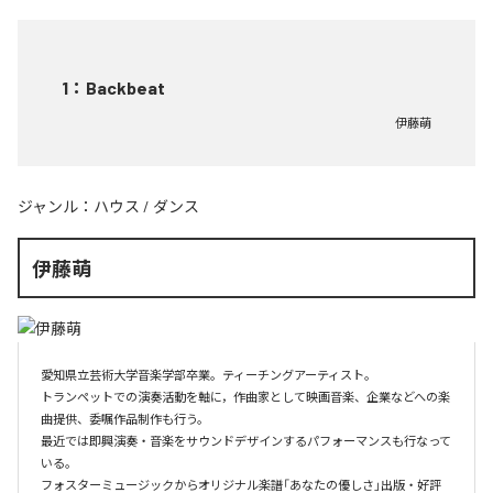
1
：
Backbeat
伊藤萌
ジャンル：
ハウス
/
ダンス
伊藤萌
愛知県立芸術大学音楽学部卒業。ティーチングアーティスト。

トランペットでの演奏活動を軸に，作曲家として映画音楽、企業などへの楽
曲提供、委嘱作品制作も行う。

最近では即興演奏・音楽をサウンドデザインするパフォーマンスも行なって
いる。

フォスターミュージックからオリジナル楽譜「あなたの優しさ」出版・好評