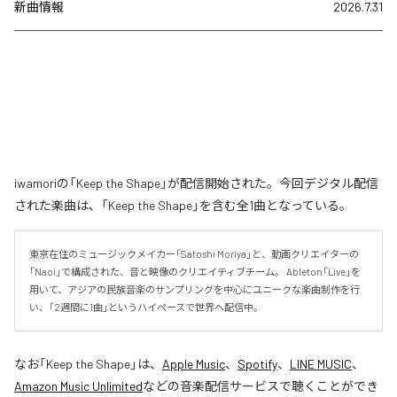
新曲情報
2026.7.31
iwamoriの「Keep the Shape」が配信開始された。今回デジタル配信
された楽曲は、「Keep the Shape」を含む全1曲となっている。
東京在住のミュージックメイカー「Satoshi Moriya」と、動画クリエイターの
「Naoi」で構成された、音と映像のクリエイティブチーム。 Ableton「Live」を
用いて、アジアの民族音楽のサンプリングを中心にユニークな楽曲制作を行
い、「2週間に1曲」というハイペースで世界へ配信中。
なお「
Keep the Shape
」は、
Apple Music
、
Spotify
、
LINE MUSIC
、
Amazon Music Unlimited
などの音楽配信サービスで聴くことができ