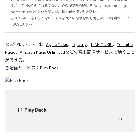
うとしても繰り返される関係と、心の奥で鳴り続ける「Why are you making 
me feel this way?」という問いが、聴く者を深く引き込む。

忘れたいのに忘れられない。そんな大人の感情を映し出した、沖縄発のDEEP 
HOUSEナンバー。
なお「
Play Back
」は、
Apple Music
、
Spotify
、
LINE MUSIC
、
YouTube
Music
、
Amazon Music Unlimited
などの音楽配信サービスで聴くこと
ができる。
各配信サービス：
Play Back
1
：
Play Back
MR