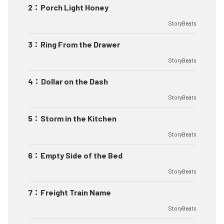
2
：
Porch Light Honey
StoryBeats
3
：
Ring From the Drawer
StoryBeats
4
：
Dollar on the Dash
StoryBeats
5
：
Storm in the Kitchen
StoryBeats
6
：
Empty Side of the Bed
StoryBeats
7
：
Freight Train Name
StoryBeats