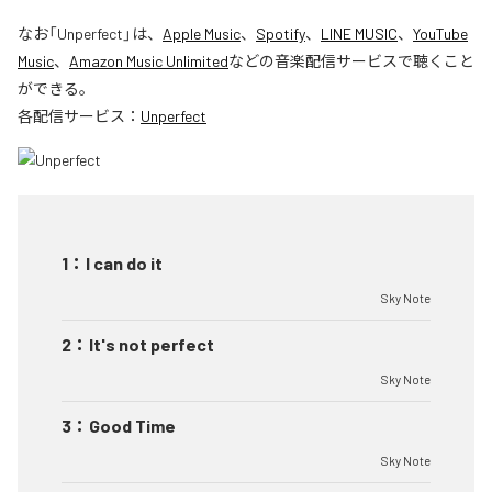
なお「
Unperfect
」は、
Apple Music
、
Spotify
、
LINE MUSIC
、
YouTube
Music
、
Amazon Music Unlimited
などの音楽配信サービスで聴くこと
ができる。
各配信サービス：
Unperfect
1
：
I can do it
Sky Note
2
：
It's not perfect
Sky Note
3
：
Good Time
Sky Note