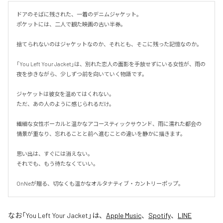
ドアのそばに残された、一着のデニムジャケット。

ポケットには、二人で観た映画の古い半券。

捨てられないのはジャケットなのか、それとも、そこに残った記憶なのか。

「You Left Your Jacket」は、別れた恋人の面影を手放せずにいる女性が、雨の
夜を歩きながら、少しずつ前を向いていく物語です。

ジャケットは彼女を温めてはくれない。

ただ、あの人のように感じられるだけ。

繊細な女性ボーカルと温かなアコースティックサウンド、雨に濡れた都会の
情景が重なり、忘れることと前へ進むことの違いを静かに描きます。

思い出は、すぐには消えない。

それでも、もう待たなくていい。

OnNeが贈る、切なくも温かなオルタナティブ・カントリーポップ。
なお「
You Left Your Jacket
」は、
Apple Music
、
Spotify
、
LINE