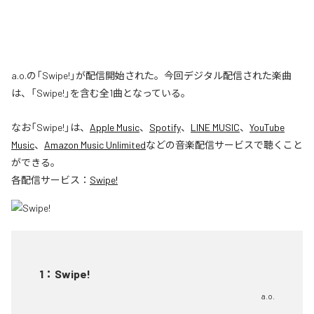
a.o.の「Swipe!」が配信開始された。今回デジタル配信された楽曲
は、「Swipe!」を含む全1曲となっている。
なお「
Swipe!
」は、
Apple Music
、
Spotify
、
LINE MUSIC
、
YouTube
Music
、
Amazon Music Unlimited
などの音楽配信サービスで聴くこと
ができる。
各配信サービス：
Swipe!
1
：
Swipe!
a.o.