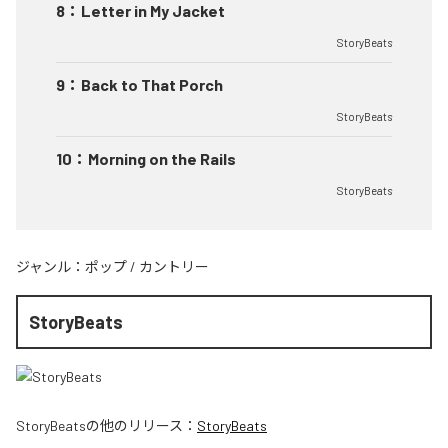
8
：
Letter in My Jacket
StoryBeats
9
：
Back to That Porch
StoryBeats
10
：
Morning on the Rails
StoryBeats
ジャンル：
ポップ
/
カントリー
StoryBeats
StoryBeats
の他のリリース：
StoryBeats