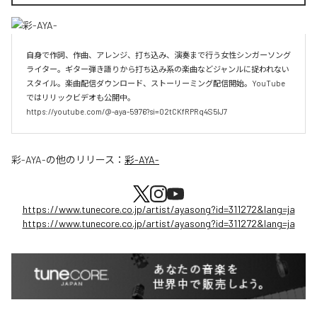
自身で作詞、作曲、アレンジ、打ち込み、演奏まで行う女性シンガーソング
ライター。ギター弾き語りから打ち込み系の楽曲などジャンルに捉われない
スタイル。楽曲配信ダウンロード、ストーリーミング配信開始。YouTube
ではリリックビデオも公開中。

https://youtube.com/@-aya-5976?si=02tCKfRPRq4S5lJ7
彩-AYA-
の他のリリース：
彩-AYA-
https://www.tunecore.co.jp/artist/ayasong?id=311272&lang=ja
https://www.tunecore.co.jp/artist/ayasong?id=311272&lang=ja