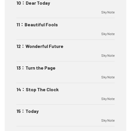
10
：
Dear Today
Sky Note
11
：
Beautiful Fools
Sky Note
12
：
Wonderful Future
Sky Note
13
：
Turn the Page
Sky Note
14
：
Stop The Clock
Sky Note
15
：
Today
Sky Note