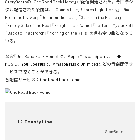
StoryBeatsの「One Road Back Home」が配信開始された。今回デジ
タル配信された楽曲は、「County Line」「Porch Light Honey」「Ring
From the Drawer」「Dollar on the Dash」「Storm in the Kitchen」
「Empty Side of the Bed」「Freight Train Name」「Letter in My Jacket」
「Back to That Porch」「Morning on the Rails」を含む全10曲となって
いる。
なお「
One Road Back Home
」は、
Apple Music
、
Spotify
、
LINE
MUSIC
、
YouTube Music
、
Amazon Music Unlimited
などの音楽配信サ
ービスで聴くことができる。
各配信サービス：
One Road Back Home
1
：
County Line
StoryBeats