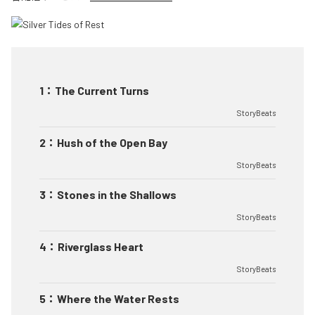
1
：
The Current Turns
StoryBeats
2
：
Hush of the Open Bay
StoryBeats
3
：
Stones in the Shallows
StoryBeats
4
：
Riverglass Heart
StoryBeats
5
：
Where the Water Rests