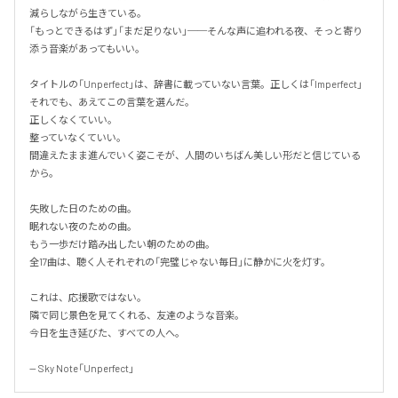
減らしながら生きている。

「もっとできるはず」「まだ足りない」──そんな声に追われる夜、そっと寄り
添う音楽があってもいい。

タイトルの「Unperfect」は、辞書に載っていない言葉。正しくは「Imperfect」
それでも、あえてこの言葉を選んだ。

正しくなくていい。

整っていなくていい。

間違えたまま進んでいく姿こそが、人間のいちばん美しい形だと信じている
から。

失敗した日のための曲。

眠れない夜のための曲。

もう一歩だけ踏み出したい朝のための曲。

全17曲は、聴く人それぞれの「完璧じゃない毎日」に静かに火を灯す。

これは、応援歌ではない。

隣で同じ景色を見てくれる、友達のような音楽。

今日を生き延びた、すべての人へ。

-- Sky Note「Unperfect」