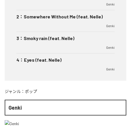
Genki
2
：
Somewhere Without Me (feat. Nelle)
Genki
3
：
Smoky rain (feat. Nelle)
Genki
4
：
Eyes (feat. Nelle)
Genki
ジャンル：
ポップ
Genki