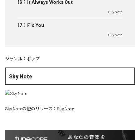
16
：
It Always Works Out
Sky Note
17
：
Fix You
Sky Note
ジャンル：
ポップ
Sky Note
Sky Note
の他のリリース：
Sky Note