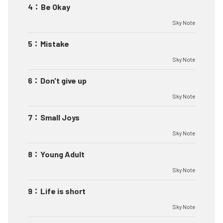
4
：
Be Okay
Sky Note
5
：
Mistake
Sky Note
6
：
Don't give up
Sky Note
7
：
Small Joys
Sky Note
8
：
Young Adult
Sky Note
9
：
Life is short
Sky Note