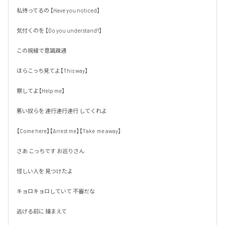
私待ってるの 【Have you noticed】

気付くのを 【Do you understand?】

この視線で意識疎通

ほらこっち見てよ【This way】

察してよ【Help me】

悪い奴らを 連行連行連行 してくれよ

【Come here】【Arrest me】【Take  me away】

さあ こっちです お巡りさん

怪しい人を 見つけたよ

キョロキョロしていて 不審だな

逃げる前に 捕まえて
