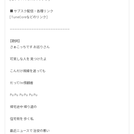
■ サブスク配信・各種リンク

[TuneCoreなどのリンク]

--------------------------------------------------

【歌詞】

さぁこっちです お巡りさん

可笑しな人を 見つけたよ

こんだけ視線を送っても

だってI'm傍観者

Pu Pu  Pu Pu  Pu Pu

帰宅途中 帰り道の

住宅街を 歩く私

最近ニュースで 治安の悪い
