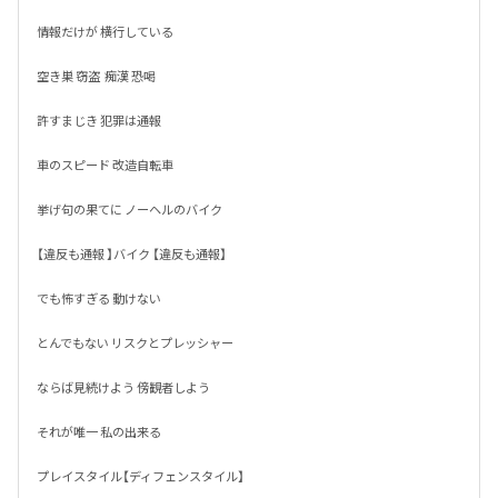
情報だけが 横行している

空き巣 窃盗  痴漢 恐喝

許すまじき 犯罪は通報

車のスピード 改造自転車

挙げ句の果てに ノーヘルのバイク

【違反も通報 】バイク 【違反も通報】

でも怖すぎる 動けない 

とんでもない リスクとプレッシャー

ならば見続けよう 傍観者しよう

それが唯一 私の出来る 

プレイスタイル【ディフェンスタイル】
