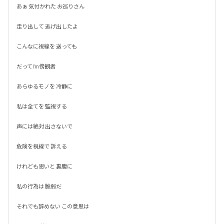
あぁ 気付かれた お巡りさん

走り出して 逃げ出したよ

こんなに視線を 送っても

だってI'm傍観者

あらゆるモノを 冷静に

私は全てを 監視する

声には絶対 出さないで

危険を視線で 訴える

けれども思いと 裏腹に

私の行為は 脆弱だ

それでも辞めない この意思は
