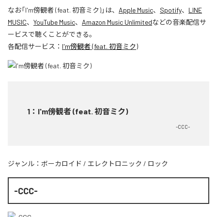
なお「
I'm傍観者 (feat. 初音ミク)
」は、
Apple Music
、
Spotify
、
LINE
MUSIC
、
YouTube Music
、
Amazon Music Unlimited
などの音楽配信サ
ービスで聴くことができる。
各配信サービス：
I'm傍観者 (feat. 初音ミク)
1
：
I'm傍観者 (feat. 初音ミク)
-CCC-
ジャンル：
ボーカロイド
/
エレクトロニック
/
ロック
-CCC-