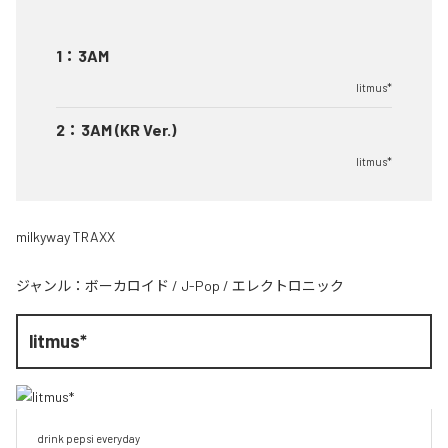
1
：
3AM
litmus*
2
：
3AM (KR Ver.)
litmus*
milkyway TRAXX
ジャンル：
ボーカロイド
/
J-Pop
/
エレクトロニック
litmus*
drink pepsi everyday