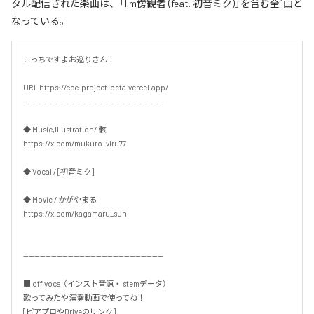
タル配信された楽曲は、「I'm傍観者 (feat. 初音ミク)」を含む全1曲と
なっている。
こっちですよお巡りさん！

URL https://ccc-project-beta.vercel.app/

--------------------------------------------------

◆ Music,Illustration/ 骸

https://x.com/mukuro_viru77

◆ Vocal / [初音ミク]

◆ Movie / かがやまる

https://x.com/kagamaru_sun

--------------------------------------------------

■ off vocal（インスト音源・ stemデータ）

歌ってみたや演奏動画で使ってね！

[ピアプロやDriveのリンク]
