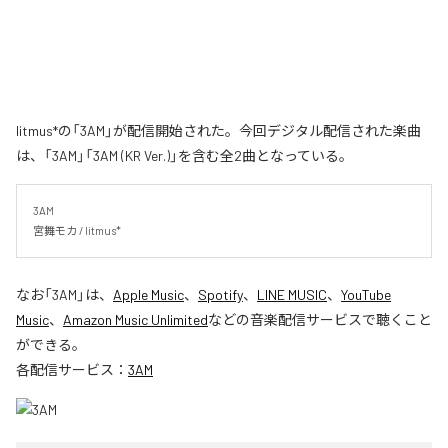
litmus*の「3AM」が配信開始された。今回デジタル配信された楽曲
は、「3AM」「3AM (KR Ver.)」を含む全2曲となっている。
3AM

宮舞モカ / litmus*
なお「
3AM
」は、
Apple Music
、
Spotify
、
LINE MUSIC
、
YouTube
Music
、
Amazon Music Unlimited
などの音楽配信サービスで聴くこと
ができる。
各配信サービス：
3AM