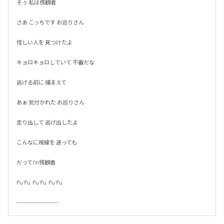
そぅ 私は傍観者

さあ こっちです お巡りさん

怪しい人を 見つけたよ

キョロキョロしていて 不審だな

逃げる前に 捕まえて

あぁ 気付かれた お巡りさん

走り出して 逃げ出したよ

こんなに視線を 送っても

だってI'm傍観者

Pu Pu  Pu Pu  Pu Pu

---------------------