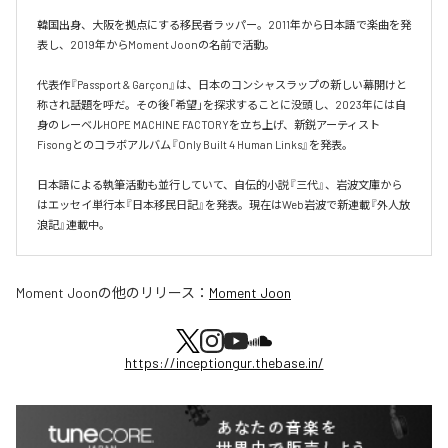
韓国出身、大阪を拠点にする移民者ラッパー。2011年から日本語で楽曲を発
表し、2019年からMoment Joonの名前で活動。

代表作『Passport & Garçon』は、日本のコンシャスラップの新しい幕開けと
称され話題を呼だ。その後「希望」を探求することに没頭し、2023年には自
身のレーベルHOPE MACHINE FACTORYを立ち上げ、新鋭アーティスト
Fisongとのコラボアルバム『Only Built 4 Human Links』を発表。

日本語による執筆活動も並行していて、自伝的小説『三代』、岩波文庫から
はエッセイ単行本『日本移民日記』を発表。現在はWeb岩波で新連載『外人放
浪記』連載中。
Moment Joon
の他のリリース：
Moment Joon
https://inceptiongur.thebase.in/