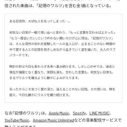
信された楽曲は、「記憶のワルツ」を含む全1曲となっている。
ある日突然、大切な人を失ってしまった―。

何気ない日常が一瞬で思い出へと変わり、「もっと言葉を交わせばよかった」
「もう一度会いたい」という叶わない願いだけが心に残る。『記憶のワルツ』
は、そんな突然の別れを経験した一人の主人公が、止まることのない時間の
中で愛する人との記憶を抱きしめながら生きていく姿を描いた、大人のラブ
バラードです。

時計の針は今日も変わらず未来へ進み続けます。しかし心の中では、過去と
現在が幾度となく重なり、笑顔も涙も、交わした言葉も、何気ない日常も、
まるでワルツを踊るように静かによみがえります。

失ったからこそ気づく愛の深さ。消えることのない記憶。その想いは、時を
超え、今日も静かにワルツを踊り続けます。
なお「
記憶のワルツ
」は、
Apple Music
、
Spotify
、
LINE MUSIC
、
YouTube Music
、
Amazon Music Unlimited
などの音楽配信サービスで