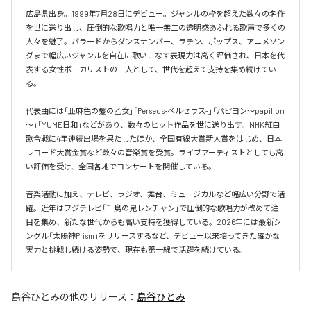
広島県出身。1999年7月28日にデビュー。ジャンルの枠を超えた数々の名作
を世に送り出し、圧倒的な歌唱力と唯一無二の透明感あふれる歌声で多くの
人々を魅了。バラードからダンスナンバー、ラテン、ポップス、アニメソン
グまで幅広いジャンルを自在に歌いこなす表現力は高く評価され、日本を代
表する女性ボーカリストの一人として、世代を超えて支持を集め続けてい
る。

代表曲には「亜麻色の髪の乙女」「Perseus-ペルセウス-」「パピヨン～papillon
～」「YUME日和」などがあり、数々のヒット作品を世に送り出す。NHK紅白
歌合戦に4年連続出場を果たしたほか、全国有線大賞新人賞をはじめ、日本
レコード大賞金賞など数々の音楽賞を受賞。ライブアーティストとしても高
い評価を受け、全国各地でコンサートを開催している。

音楽活動に加え、テレビ、ラジオ、舞台、ミュージカルなど幅広い分野で活
躍。近年はフジテレビ「千鳥の鬼レンチャン」で圧倒的な歌唱力が改めて注
目を集め、新たな世代からも高い支持を獲得している。2026年には最新シ
ングル「太陽神Prism」をリリースするなど、デビュー以来培ってきた確かな
実力と挑戦し続ける姿勢で、現在も第一線で活躍を続けている。
島谷ひとみ
の他のリリース：
島谷ひとみ