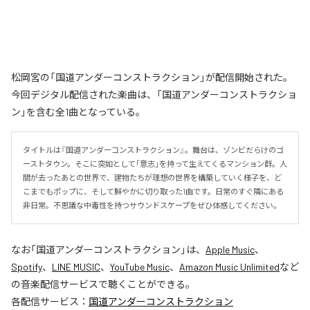
松岡宮の「国道アンダーコンストラクション」が配信開始された。
今回デジタル配信された楽曲は、「国道アンダーコンストラクショ
ン」を含む全1曲となっている。
タイトルは『国道アンダーコンストラクション』。舞台は、ゾンビだらけのゴ
ーストタウン。そこに突如として「意志」を持って生えてくるマンション群。人
間が去ったあとの世界で、建物たちが理想の世界を構築していく様子を、ど
こまでもポップに、そして鮮やかに切り取った1曲です。日常のすぐ隣にある
非日常。不思議な中毒性を持つサウンドスケープをぜひ体感してください。
なお「
国道アンダーコンストラクション
」は、
Apple Music
、
Spotify
、
LINE MUSIC
、
YouTube Music
、
Amazon Music Unlimited
など
の音楽配信サービスで聴くことができる。
各配信サービス：
国道アンダーコンストラクション