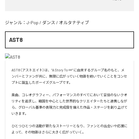
ジャンル：
J-Pop
/
ダンス
/
オルタナティブ
AST8
AST8（アストエイト）は、“A Story To ∞” に由来するグループ名のもと、メ
ンバーとファンが共に、無限に広がっていく物語を紡いでいくことをコンセ
プトに誕生したボーイズグループです。

楽曲、コレオグラフィー、パフォーマンスのすべてにおいて妥協のないクオ
リティを追求し、韓国を中心とした世界的なクリエイターたちと連携しなが
ら、グローバル基準の表現力と完成度を備えた作品・ステージを創り上げて
いきます。

ひとつひとつの活動が新たなストーリーとなり、ファンとの出会いや応援に
よって、その物語はさらに大きく広がっていく。
