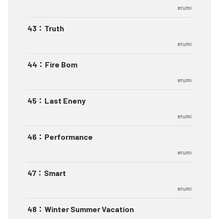
erumi
43
：
Truth
erumi
44
：
Fire Bom
erumi
45
：
Last Eneny
erumi
46
：
Performance
erumi
47
：
Smart
erumi
48
：
Winter Summer Vacation