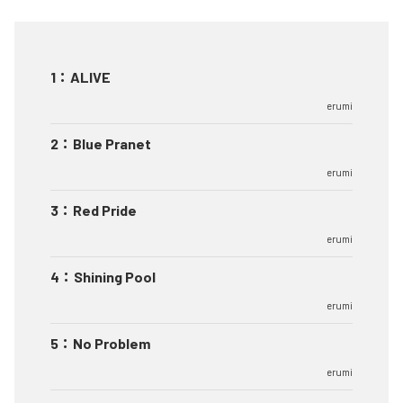
1
：
ALIVE
erumi
2
：
Blue Pranet
erumi
3
：
Red Pride
erumi
4
：
Shining Pool
erumi
5
：
No Problem
erumi