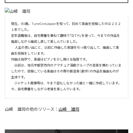
現在、90歳。TuneCoreJapanを知って、初めて楽曲を投稿したのは２０２
１年でした。

定年退職後は、自宅療養を兼ねて趣味で「ⅮＴM」を使って、今までの作品を
推敲しながら編成し直して楽しんでいました。

　 人生の思い出にと、以前に作曲した楽譜を引っ張り出して、編曲して楽
曲を投稿をしています。

作曲は独学で、楽器はピアノを少し弾ける程度です。

　以前は、地元宇都宮市内のアマチュア演劇グループの音楽を携わっていま
したので、投稿している楽曲はその際の劇音楽（劇伴）の作品を編曲ものが
主体です。

　ジャケット画像等は、今まで話もしなかった娘と一緒に作成しています。
今、自宅療養をしながら老後を楽しんでいます。
山崎 雄司
の他のリリース：
山崎 雄司