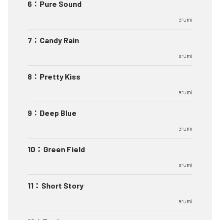
6
：
Pure Sound
erumi
7
：
Candy Rain
erumi
8
：
Pretty Kiss
erumi
9
：
Deep Blue
erumi
10
：
Green Field
erumi
11
：
Short Story
erumi