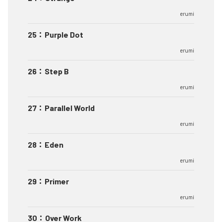
erumi
25
：
Purple Dot
erumi
26
：
Step B
erumi
27
：
Parallel World
erumi
28
：
Eden
erumi
29
：
Primer
erumi
30
：
Over Work