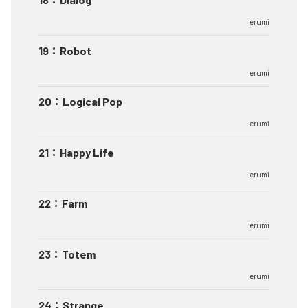
erumi
19
：
Robot
erumi
20
：
Logical Pop
erumi
21
：
Happy Life
erumi
22
：
Farm
erumi
23
：
Totem
erumi
24
：
Strange