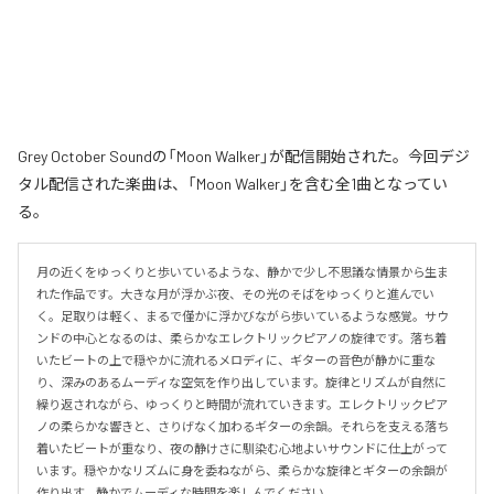
Grey October Soundの「Moon Walker」が配信開始された。今回デジ
タル配信された楽曲は、「Moon Walker」を含む全1曲となってい
る。
月の近くをゆっくりと歩いているような、静かで少し不思議な情景から生ま
れた作品です。大きな月が浮かぶ夜、その光のそばをゆっくりと進んでい
く。足取りは軽く、まるで僅かに浮かびながら歩いているような感覚。サウ
ンドの中心となるのは、柔らかなエレクトリックピアノの旋律です。落ち着
いたビートの上で穏やかに流れるメロディに、ギターの音色が静かに重な
り、深みのあるムーディな空気を作り出しています。旋律とリズムが自然に
繰り返されながら、ゆっくりと時間が流れていきます。エレクトリックピア
ノの柔らかな響きと、さりげなく加わるギターの余韻。それらを支える落ち
着いたビートが重なり、夜の静けさに馴染む心地よいサウンドに仕上がって
います。穏やかなリズムに身を委ねながら、柔らかな旋律とギターの余韻が
作り出す、静かでムーディな時間を楽しんでください。