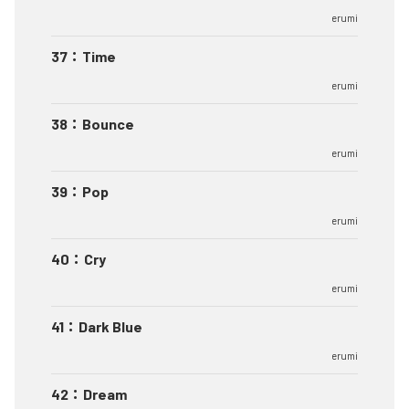
erumi
37
：
Time
erumi
38
：
Bounce
erumi
39
：
Pop
erumi
40
：
Cry
erumi
41
：
Dark Blue
erumi
42
：
Dream