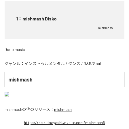
1
：
mishmash Disko
mishmash
Dodo music
ジャンル：
インストゥルメンタル
/
ダンス
/
R&B/Soul
mishmash
mishmash
の他のリリース：
mishmash
https://keikiribayashi.wixsite.com/mishmash6