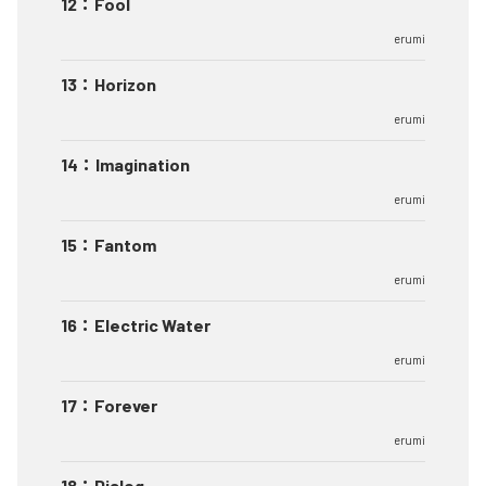
12
：
Fool
erumi
13
：
Horizon
erumi
14
：
Imagination
erumi
15
：
Fantom
erumi
16
：
Electric Water
erumi
17
：
Forever
erumi
18
：
Dialog