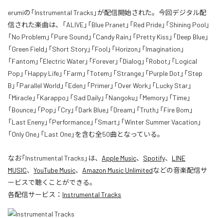
erumiの「Instrumental Tracks」が配信開始された。今回デジタル配
信された楽曲は、「ALIVE」「Blue Pranet」「Red Pride」「Shining Pool」
「No Problem」「Pure Sound」「Candy Rain」「Pretty Kiss」「Deep Blue」
「Green Field」「Short Story」「Fool」「Horizon」「Imagination」
「Fantom」「Electric Water」「Forever」「Dialog」「Robot」「Logical
Pop」「Happy Life」「Farm」「Totem」「Strange」「Purple Dot」「Step
B」「Parallel World」「Eden」「Primer」「Over Work」「Lucky Star」
「Miracle」「Karappo」「Sad Daily」「Nangoku」「Memory」「Time」
「Bounce」「Pop」「Cry」「Dark Blue」「Dream」「Truth」「Fire Bom」
「Last Eneny」「Performance」「Smart」「Winter Summer Vacation」
「Only One」「Last One」を含む全50曲となっている。
なお「
Instrumental Tracks
」は、
Apple Music
、
Spotify
、
LINE
MUSIC
、
YouTube Music
、
Amazon Music Unlimited
などの音楽配信サ
ービスで聴くことができる。
各配信サービス：
Instrumental Tracks