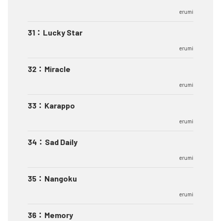
erumi
31
：
Lucky Star
erumi
32
：
Miracle
erumi
33
：
Karappo
erumi
34
：
Sad Daily
erumi
35
：
Nangoku
erumi
36
：
Memory