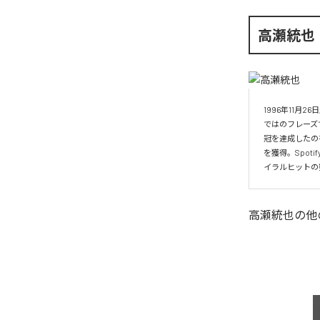
高瀬統也
1996年11
ではのフレーズ
冠を達成したの
を獲得。Spo
イラルヒットの
高瀬統也
の他