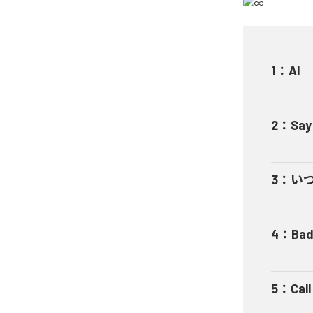
1
：
AI
2
：
Say
3
：
い
4
：
Bad
5
：
Cal