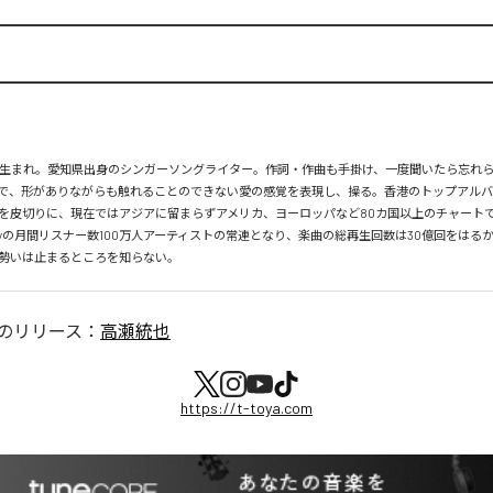
月26日生まれ。愛知県出身のシンガーソングライター。作詞・作曲も手掛け、一度聞いたら忘れ
で、形がありながらも触れることのできない愛の感覚を表現し、操る。香港のトップアルバ
を皮切りに、現在ではアジアに留まらずアメリカ、ヨーロッパなど80カ国以上のチャートで
tifyの月間リスナー数100万人アーティストの常連となり、楽曲の総再生回数は30億回をはる
勢いは止まるところを知らない。
のリリース：
高瀬統也
https://t-toya.com