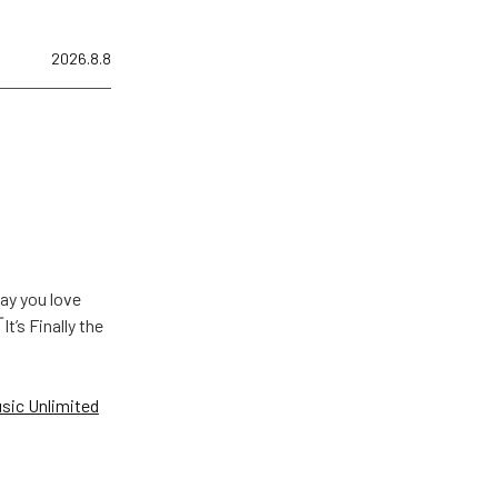
2026.8.8
u love
Finally the
ic Unlimited