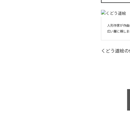
人形作家が作曲
広い層に親しま
くどう道絵
の