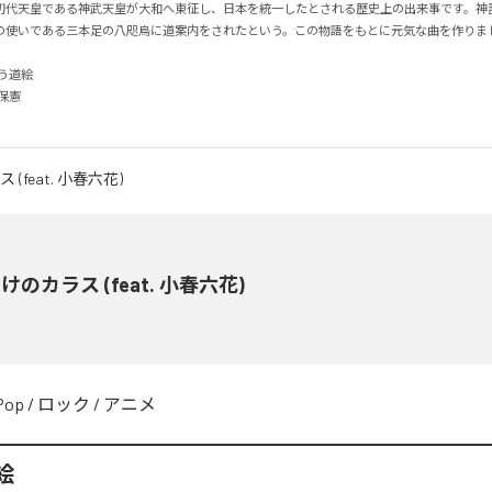
初代天皇である神武天皇が大和へ東征し、日本を統一したとされる歴史上の出来事です。神
使いである三本足の八咫烏に道案内をされたという。この物語をもとに元気な曲を作りました。
道絵

憲

けのカラス (feat. 小春六花)
Pop
/
ロック
/
アニメ
絵