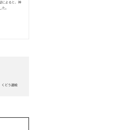
話によると、神


くどう道絵