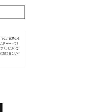
られない高瀬なら
ムチャートで3
アルバムが1位
かに超えるなどバ