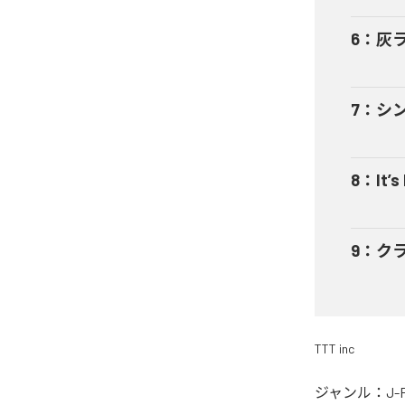
6
：
灰
7
：
シ
8
：
It’s
9
：
ク
TTT inc
ジャンル：
J-