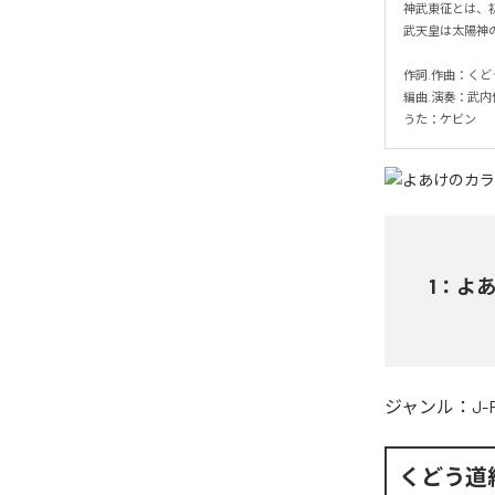
神武東征とは、
武天皇は太陽神の
作詞.作曲：くどう
編曲.演奏：武内保
うた：ケビン
1
：
よあ
ジャンル：
J-
くどう道