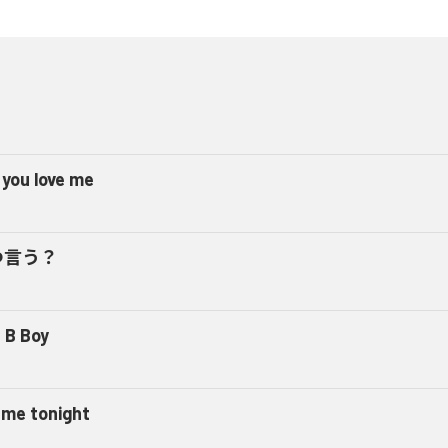
 you love me
つ言う？
 B Boy
l me tonight