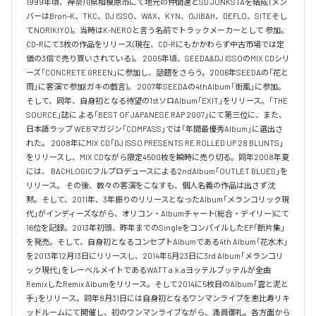
1999年頃、神奈川県相模原市にて地元の仲間達とSD JUNKSTAを結成 (メン
バーはBron-K、TKC、DJ ISSO、WAX、KYN、OJIBAH、DEFLO、SITEそし
てNORIKIYO)。当時はK-NEROと言う名前でトラックメーカーとして 参加。
CD-Rにて3枚の作品をリリース(現在、CD-Rにもかかわらず中古市場では定
価の3倍で売り買いされている)。 2005年頃、SEEDA&DJ ISSOのMIX CDシリ
ーズ「CONCRETE GREEN」に参加し、話題をさらう。2006年SEEDAの「花と
雨」に客演で参加(ガキの戯言)。 2007年SEEDAの4thAlbum「街風」に参加。
そして、同年、自身初となる待望の1stソロAlbum「EXIT」をリリース。「THE 
SOURCE」誌に よる「BEST OF JAPANESE RAP 2007」にて第三位に、また、
日本語ラップ WEBマガジン「COMPASS」では「年間最優秀Album」に選出さ
れた。 2008年にMIX CD「DJ ISSO PRESENTS RE ROLLED UP 28 BLUNTS」 
をリリースし、MIX CDながら限定4500枚を瞬時に売り切る。同年2008年夏
には、 BACHLOGICフルプロデュースによる2ndAlbum「OUTLET BLUES」を
リリース。 その後、数々の客演をこなすも、個人名義の作品は出さず沈
黙。そして、2011年、3年振りのリリースとなったAlbum「メランコリック現
代」がインディーズながら、オリコン・Albumチャート(総合・デイリー)にて
16位を記録。2013年初頭、昨年までのSingleをコンパイルしたEP「断片集」
を発売。そして、自身初となるコンセプトAlbumである4th Album「花水木」
を2013年12月13日にリリースし、2014年5月23日に3rd Album「メランコリ
ック現代」をレーベルメイトであるWATT a.k.aヨッテルブッテルが全曲
RemixしたRemix Albumをリリース。そして2014に5枚目のAlbum「雲と泥と
手」をリリース。同年8月31日には自身初となるワンマンライブを恵比寿リキ
ッドルームにて開催し、初のワンマンライブながら、満員御礼。各方面から