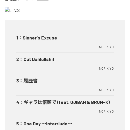
1
：
Sinner's Excuse
NORIKIYO
2
：
Cut Da Bullshit
NORIKIYO
3
：
履歴書
NORIKIYO
4
：
ギャラは倍額で (feat. OJIBAH & BRON-K)
NORIKIYO
5
：
One Day ～Interrlude～