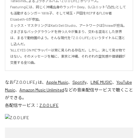
Tatwoineによるコラボアルバム 『Z.O.O LIFE』 がリリース。

Featuringには、同じく沖縄出身のラッパー Deey、DJユニット「凸凹」として
も活動するシンガー YAYA子、そして埼玉・戸田をREPするFLOW者 
Elizabeth-Gが参加。

ミックス・マスタリングはKat'z Deli Studio、アートワークは$hirawが担当。

さまざまなバックグラウンドを持つ人々が集まり、交わる混沌とした世界
は、まるで動物園のよう。そんな現代を『Z.O.O LIFE』というタイトルに落と
し込んだ。

"ALL EYES ON ME"――ラッパーは常に見られる存在だ。しかし、決して見せ物で
はない。そのメッセージを軸に、東京と沖縄、それぞれの空気感や価値観が
交差する全10曲。
なお「
Z.O.O LIFE
」は、
Apple Music
、
Spotify
、
LINE MUSIC
、
YouTube
Music
、
Amazon Music Unlimited
などの音楽配信サービスで聴くこと
ができる。
各配信サービス：
Z.O.O LIFE