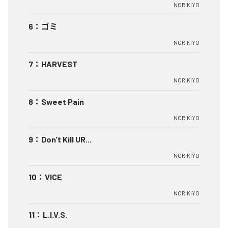
NORIKIYO
6
：
ゴミ
NORIKIYO
7
：
HARVEST
NORIKIYO
8
：
Sweet Pain
NORIKIYO
9
：
Don't Kill UR...
NORIKIYO
10
：
VICE
NORIKIYO
11
：
L.I.V.S.