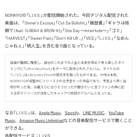
NORIKIYOの「L.I.V.S.」が配信開始された。今回デジタル配信された
楽曲は、「Sinner's Excuse」「Cut Da Bullshit」「履歴書」「ギャラは倍
額で (feat. OJIBAH & BRON-K)」「One Day ～Interrlude～」「ゴミ」
「HARVEST」「Sweet Pain」「Don't Kill UR...」「VICE」「L.I.V.S.」「なめん
じゃねぇ」「続人生」を含む全13曲となっている。
自身が難病に罹患し、自分のこれまでの人生と未来を改めて考え直したタイ
ミングに「Life Is Very Short」をテーマに制作されたアルバム。タイトルの
「L.I.V.S.」はLife Is Very Shortの頭文字を取ったものである。今作は本来、
NORIKIYOが収監中にリリースされる予定だった作品であり、予定より早く出
所が叶った為、お蔵入りになりそうだったが聴きたいと言うファンの声に応
える形でリリースが決定したキャリア12枚目のアルバムとなってる。
なお「
L.I.V.S.
」は、
Apple Music
、
Spotify
、
LINE MUSIC
、
YouTube
Music
、
Amazon Music Unlimited
などの音楽配信サービスで聴くこと
ができる。
各配信サービス：
L.I.V.S.