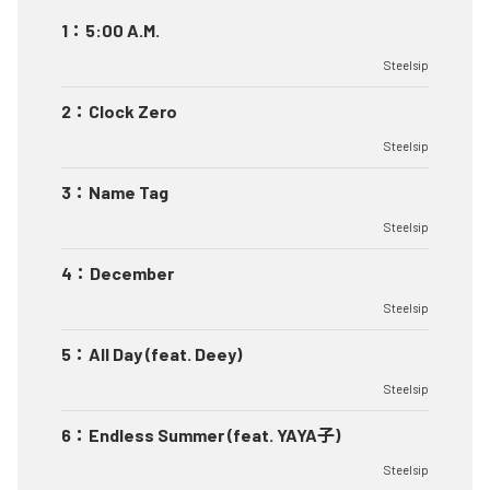
1
：
5:00 A.M.
Steelsip
2
：
Clock Zero
Steelsip
3
：
Name Tag
Steelsip
4
：
December
Steelsip
5
：
All Day (feat. Deey)
Steelsip
6
：
Endless Summer (feat. YAYA子)
Steelsip