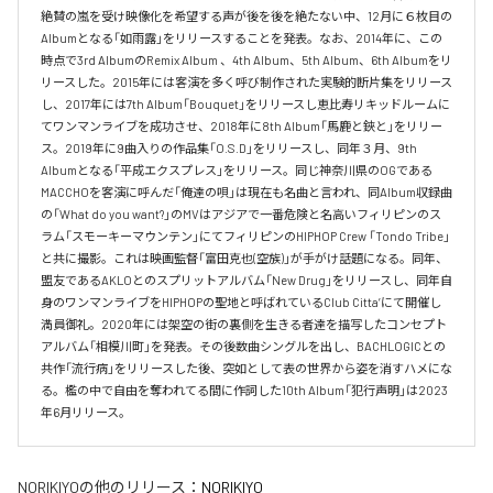
絶賛の嵐を受け映像化を希望する声が後を後を絶たない中、12月に６枚目の
Albumとなる「如雨露」をリリースすることを発表。なお、2014年に、この
時点で3rd AlbumのRemix Album 、4th Album、5th Album、6th Albumをリ
リースした。2015年には客演を多く呼び制作された実験的断片集をリリース
し、2017年には7th Album「Bouquet」をリリースし恵比寿リキッドルームに
てワンマンライブを成功させ、2018年に8th Album「馬鹿と鋏と」をリリー
ス。2019年に9曲入りの作品集「O.S.D」をリリースし、同年３月、9th 
Albumとなる「平成エクスプレス」をリリース。同じ神奈川県のOGである
MACCHOを客演に呼んだ「俺達の唄」は現在も名曲と言われ、同Album収録曲
の「What do you want?」のMVはアジアで一番危険と名高いフィリピンのス
ラム「スモーキーマウンテン」にてフィリピンのHIPHOP Crew 「Tondo Tribe」
と共に撮影。これは映画監督「富田克也(空族)」が手がけ話題になる。同年、
盟友であるAKLOとのスプリットアルバム「New Drug」をリリースし、同年自
身のワンマンライブをHIPHOPの聖地と呼ばれているClub Citta’にて開催し
満員御礼。2020年には架空の街の裏側を生きる者達を描写したコンセプト
アルバム「相模川町」を発表。その後数曲シングルを出し、BACHLOGICとの
共作「流行病」をリリースした後、突如として表の世界から姿を消すハメにな
る。檻の中で自由を奪われてる間に作詞した10th Album「犯行声明」は2023
年6月リリース。
NORIKIYO
の他のリリース：
NORIKIYO