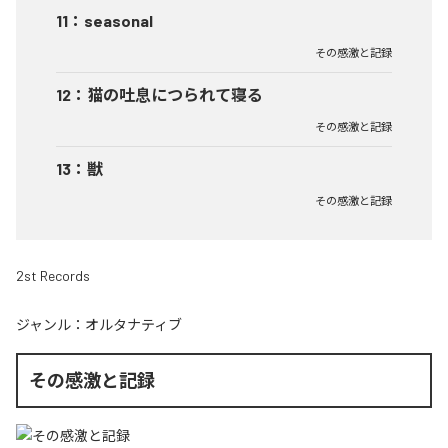
11
：
seasonal
その感激と記録
12
：
猫の吐息につられて寝る
その感激と記録
13
：
獣
その感激と記録
2st Records
ジャンル：
オルタナティブ
その感激と記録