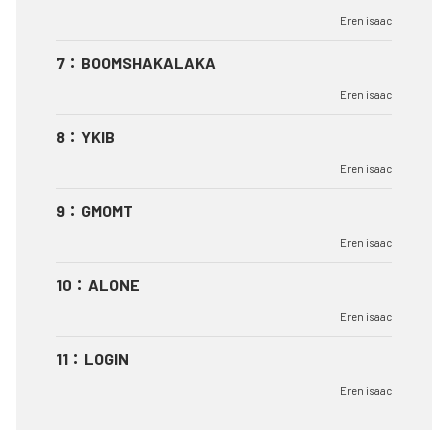
Eren isaac
7
：
BOOMSHAKALAKA
Eren isaac
8
：
YKIB
Eren isaac
9
：
GMOMT
Eren isaac
10
：
ALONE
Eren isaac
11
：
LOGIN
Eren isaac