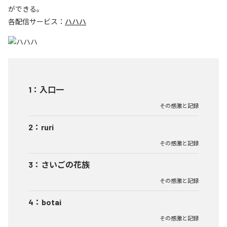
ができる。
各配信サービス：
ハハハ
1
：
入口一
その感激と記録
2
：
ruri
その感激と記録
3
：
さいごの花族
その感激と記録
4
：
botai
その感激と記録