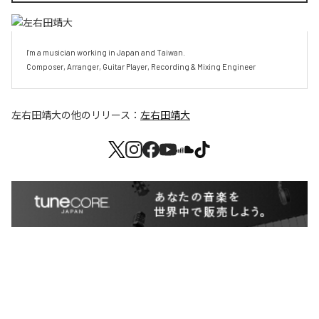
I'm a musician working in Japan and Taiwan.

Composer, Arranger, Guitar Player, Recording & Mixing Engineer
左右田靖大
の他のリリース：
左右田靖大