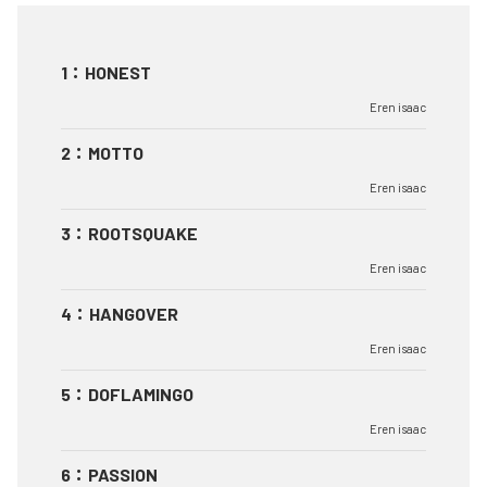
1
：
HONEST
Eren isaac
2
：
MOTTO
Eren isaac
3
：
ROOTSQUAKE
Eren isaac
4
：
HANGOVER
Eren isaac
5
：
DOFLAMINGO
Eren isaac
6
：
PASSION