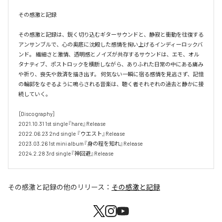
その感激と記録

その感激と記録は、鋭く切り込むギターサウンドと、静寂と衝動を往復する
アンサンブルで、心の奥底に沈殿した感情を掬い上げるインディーロックバ
ンド。 繊細さと激情、透明感とノイズが共存するサウンドは、エモ、オル
タナティブ、ポストロックを横断しながら、ありふれた日常の中にある痛み
や祈り、喪失や救済を描き出す。 何気ない一瞬に宿る感情を見逃さず、記憶
の輪郭をなぞるように鳴らされる音楽は、聴く者それぞれの過去と静かに接
続していく。 

［Discography］ 

2021.10.31 1st single『hare』Release 

2022.06.23 2nd single 『ウエスト』Release 

2023.03.26 1st mini album『身の程を知れ』Release 

2024.2.28 3rd single『神回避』Release
その感激と記録
の他のリリース：
その感激と記録