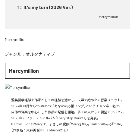
1
：
It's my turn (2026 Ver.)
Mercymillion
Mercymillion
ジャンル：
オルタナティブ
Mercymillion
渡英留学経験や作家としての経験を活かし、夫婦で始めたの音楽ユニット。

2024年10月からYoutubeで「あなたの応援ソング」というチャンネル名で、

自作の洋楽を中心にした作品の配信を開始。多くの人からの要望でアルバム

2025年にファーストアルバム「Every Step Counts」を発表。

MercymillionのMercyは、まさしの愛称「Mercy」から。millionはみる「mille」
（作家名：大森美瑠）Mille ohmoriから）