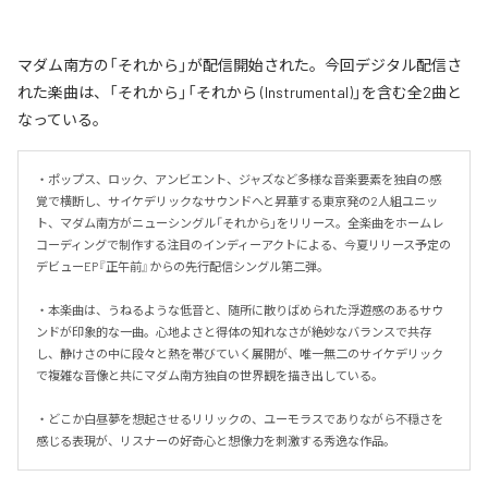
マダム南方の「それから」が配信開始された。今回デジタル配信さ
れた楽曲は、「それから」「それから (Instrumental)」を含む全2曲と
なっている。
・ポップス、ロック、アンビエント、ジャズなど多様な音楽要素を独自の感
覚で横断し、サイケデリックなサウンドへと昇華する東京発の2人組ユニッ
ト、マダム南方がニューシングル「それから」をリリース。全楽曲をホームレ
コーディングで制作する注目のインディーアクトによる、今夏リリース予定の
デビューEP『正午前』からの先行配信シングル第二弾。

・本楽曲は、うねるような低音と、随所に散りばめられた浮遊感のあるサウ
ンドが印象的な一曲。心地よさと得体の知れなさが絶妙なバランスで共存
し、静けさの中に段々と熱を帯びていく展開が、唯一無二のサイケデリック
で複雑な音像と共にマダム南方独自の世界観を描き出している。

・どこか白昼夢を想起させるリリックの、ユーモラスでありながら不穏さを
感じる表現が、リスナーの好奇心と想像力を刺激する秀逸な作品。