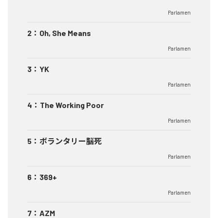
Parlamen
2
：
Oh, She Means
Parlamen
3
：
YK
Parlamen
4
：
The Working Poor
Parlamen
5
：
ボランタリー脳死
Parlamen
6
：
369+
Parlamen
7
：
AZM