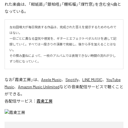
れた楽曲は、「紺紙苗」「銀柏塔」「棚柘榴」「煤竹窓」を含む全4曲と
なっている。
左右田靖大が毎日発表する作品は、完成された答えを提示するためのもので
はない。

一日ごとに異なる空気や感覚を、ギターとエフェクトペダルだけを通して記
録していく。すべては一度きりの演奏で完結し、後から手を加えることはな
い。

その積み重ねによって、一枚のアルバムでは表現できない時間の流れが少し
ずつ形になっていく。
なお「
霞禽工房
」は、
Apple Music
、
Spotify
、
LINE MUSIC
、
YouTube
Music
、
Amazon Music Unlimited
などの音楽配信サービスで聴くこと
ができる。
各配信サービス：
霞禽工房