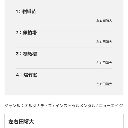
1
：
紺紙苗
左右田靖大
2
：
銀柏塔
左右田靖大
3
：
棚柘榴
左右田靖大
4
：
煤竹窓
左右田靖大
ジャンル：
オルタナティブ
/
インストゥルメンタル
/
ニューエイジ
左右田靖大