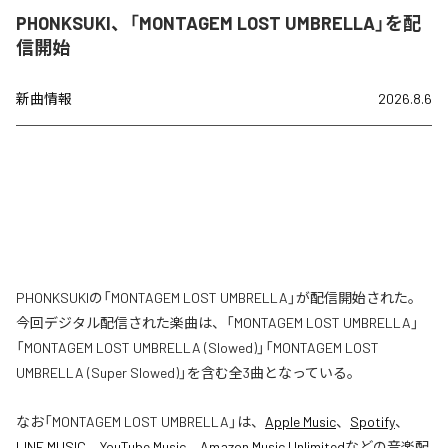
PHONKSUKI、「MONTAGEM LOST UMBRELLA」を配
信開始
新曲情報
2026.8.6
PHONKSUKIの「MONTAGEM LOST UMBRELLA」が配信開始された。
今回デジタル配信された楽曲は、「MONTAGEM LOST UMBRELLA」
「MONTAGEM LOST UMBRELLA (Slowed)」「MONTAGEM LOST
UMBRELLA (Super Slowed)」を含む全3曲となっている。
なお「
MONTAGEM LOST UMBRELLA
」は、
Apple Music
、
Spotify
、
LINE MUSIC
、
YouTube Music
、
Amazon Music Unlimited
などの音楽配