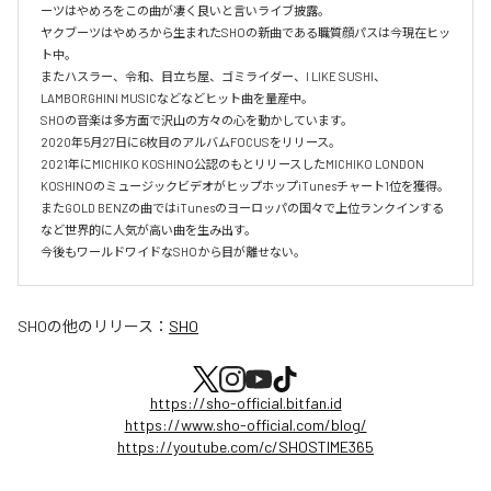
ーツはやめろをこの曲が凄く良いと言いライブ披露。

ヤクブーツはやめろから生まれたSHOの新曲である職質顔パスは今現在ヒッ
ト中。

またハスラー、令和、目立ち屋、ゴミライダー、I LIKE SUSHI、
LAMBORGHINI MUSICなどなどヒット曲を量産中。

SHOの音楽は多方面で沢山の方々の心を動かしています。

2020年5月27日に6枚目のアルバムFOCUSをリリース。

2021年にMICHIKO KOSHINO公認のもとリリースしたMICHIKO LONDON 
KOSHINOのミュージックビデオがヒップホップiTunesチャート1位を獲得。

またGOLD BENZの曲ではiTunesのヨーロッパの国々で上位ランクインする
など世界的に人気が高い曲を生み出す。

今後もワールドワイドなSHOから目が離せない。
SHO
の他のリリース：
SHO
https://sho-official.bitfan.id
https://www.sho-official.com/blog/
https://youtube.com/c/SHOSTIME365