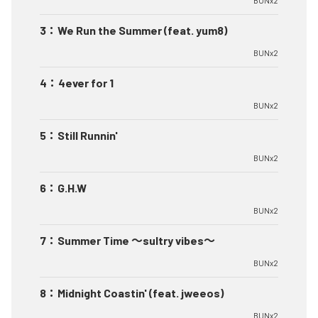
BUNx2
3
：
We Run the Summer (feat. yum8)
BUNx2
4
：
4ever for 1
BUNx2
5
：
Still Runnin'
BUNx2
6
：
G.H.W
BUNx2
7
：
Summer Time 〜sultry vibes〜
BUNx2
8
：
Midnight Coastin' (feat. jweeos)
BUNx2