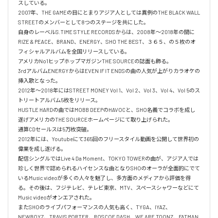
スしている。

2007年、THE GAMEの目にとまりアジア人としては異例のTHE BLACK WALL 
STREETのメンバーとして8つのステージを共にした。

自身のレーベルS.TIME STYLE RECORDSからは、2008年〜2018年の間に
RIZE & PEACE、BRAND、ENERGY、SHO THE BEST、３６５、の５枚のオ
フィシャルアルバムを全国リリースしている。

アメリカNo1ヒップホップマガジンTHE SOURCEの誌面も飾る。

3rdアルバムENERGYからはEVEN IF IT ENDSの曲の人気が上がりカラオケの
挿入歌となった。

2012年〜2018年にはSTREET MONEY Vol 1、Vol 2、Vol 3、Vol 4、Vol 5のス
トリートアルバム5枚をリリース。

HUSTLE HARDの曲ではMOBB DEEPのHAVOCと、SHO名義でコラボを成し
遂げアメリカのTHE SOURCEホームページにて取り上げられた。

通算CDセールスは5万枚突破。

2012年には、Youtubeにて365回のフリースタイル動画を公開して世界初の
偉業を成し遂げる。

配信シングルではLive 4 Da Moment、TOKYO TOWERの曲が、アジア人では
珍しく世界で認められるハイセンスな曲となりSHOのオーラが全面的にでて
いるMusic videoが多くの人々を魅了し、多方面のメディアから評価を得
る。その後は、フジテレビ、テレビ東京、MTV、スペースシャワーなどにて
Music videoがオンエアされた。

またSHOのライブパフォーマンスの人気も高く、TYGA、IYAZ、
NEWBOYZ、TRAVIS PORTER、ROSCOE DASH、WE ARE TOONZ、FATMAN 