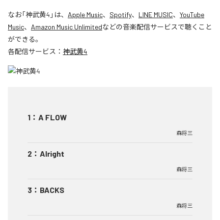
なお「
神武黄4
」は、
Apple Music
、
Spotify
、
LINE MUSIC
、
YouTube
Music
、
Amazon Music Unlimited
などの音楽配信サービスで聴くこと
ができる。
各配信サービス：
神武黄4
1
：
A FLOW
森将三
2
：
Alright
森将三
3
：
BACKS
森将三