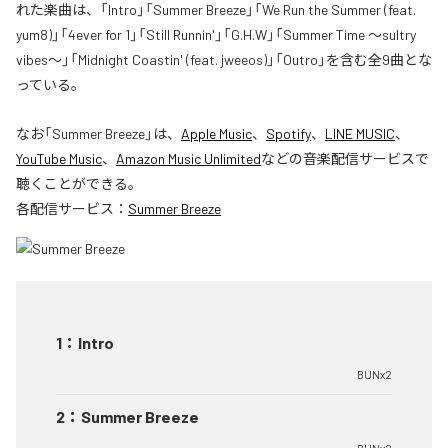
れた楽曲は、「Intro」「Summer Breeze」「We Run the Summer (feat.
yum8)」「4ever for 1」「Still Runnin'」「G.H.W」「Summer Time 〜sultry
vibes〜」「Midnight Coastin' (feat. jweeos)」「Outro」を含む全9曲とな
っている。
なお「
Summer Breeze
」は、
Apple Music
、
Spotify
、
LINE MUSIC
、
YouTube Music
、
Amazon Music Unlimited
などの音楽配信サービスで
聴くことができる。
各配信サービス：
Summer Breeze
1
：
Intro
BUNx2
2
：
Summer Breeze