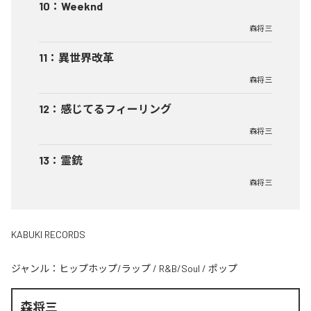
10
：
Weeknd
森将三
11
：
異世界改革
森将三
12
：
感じてるフィーリング
森将三
13
：
霊銃
森将三
KABUKI RECORDS
ジャンル：
ヒップホップ/ラップ
/
R&B/Soul
/
ポップ
森将三