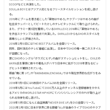
SCOOPなどと共演をした。

SOULJA BOYとはアジア人初となるフリースタイルセッションを成し遂げ
る。

2015年にブームを巻き起こした「薬物はやめろ」ヤクブーツはやめろの曲が
社会派ラッパーとしてビートたけしのテレビタックルにて取り上げられた。

また、グラミー賞3冠を獲得しているSKRILLEXと2016年に「薬物はやめろ」
を渋谷スクランブル交差点で共演した。SKRILLEXからもSHOのスタイルを
素晴らしいと評価された。

2016年2月10日にはTHE BESTアルバムを全国リリース。

同年、田村淳氏のテレビ番組に出演し、日本中でSHOの唯一無二のスタイル
が話題になった。

更にSHOのシングル「ボウズにヒゲ」の曲がスマッシュヒットをし、EXILEの
AKIRA氏を筆頭に数々の著名人がハマり日本中に拡がり2018年更なるビッ
グヒットが期待されている。

新曲「俺に買って」や「BABABABALENCIAGA」では今現在世界的な広がりをみ
せている。

2018年7月11日には5枚目のアルバム365を全国リリース。

2019年5月にはYouTubeにて2000万人以上のチャンネル登録者数をかかえ
るアメリカのWORLD STAR HIP HOPにてババババレンシアガのPVが取り上げ
られる快挙を成し遂げた。

2019年11月1日になんと自主映画「NEVER GIVE UP」をDVD全国リリース。

2020年2月11日に日本が世界に誇る歌姫「AI」が自身のライブでSHOのヤクブ