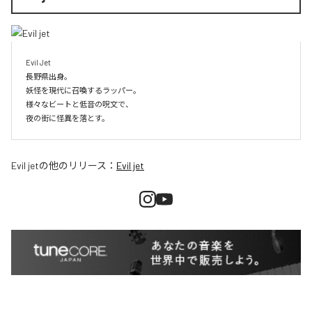
Evil Jet

長野県出身。

妖怪を現代に召喚するラッパー。

様々なビートと低音の呪文で、

夜の街に怪異を落とす。
Evil jet
の他のリリース：
Evil jet