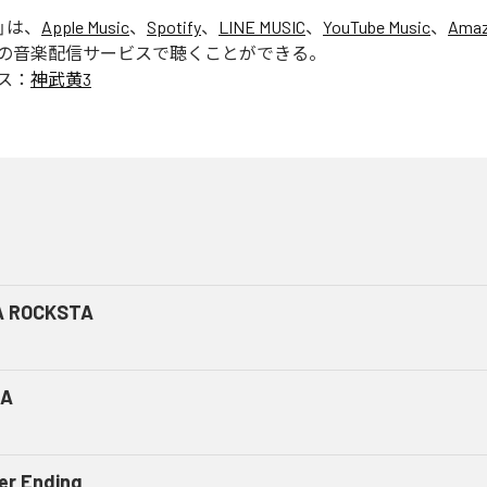
」は、
Apple Music
、
Spotify
、
LINE MUSIC
、
YouTube Music
、
Amaz
の音楽配信サービスで聴くことができる。
ス：
神武黄3
A ROCKSTA
CA
er Ending