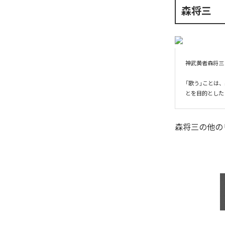
森将三
神武黄者森将三

「歌う」ことは
とを目的とした
森将三
の他の