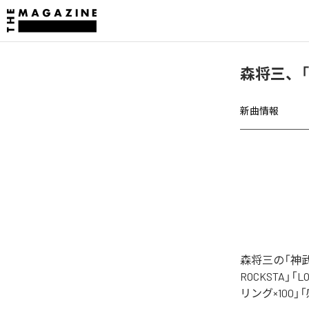
森将三、「
新曲情報
森将三の「神武
ROCKSTA」「LO
リング×100