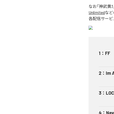
なお「
神武黄3
Unlimited
など
各配信サービ
1
：
FF
2
：
Im 
3
：
LO
4
：
Nev