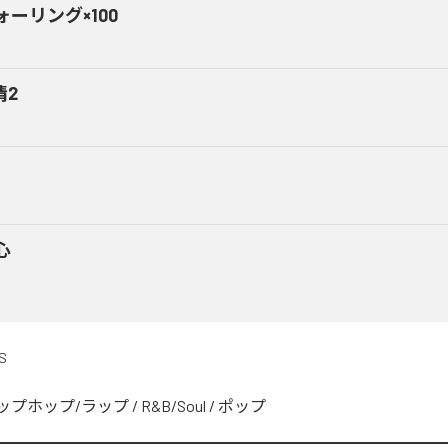
ォーリング×100
情2
心
S
ップホップ/ラップ
/
R&B/Soul
/
ポップ