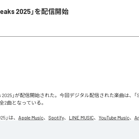
Leaks 2025」を配信開始
aks 2025」が配信開始された。今回デジタル配信された楽曲は、「Seas
含む全2曲となっている。
025
」は、
Apple Music
、
Spotify
、
LINE MUSIC
、
YouTube Music
、
A
の音楽配信サービスで聴くことができる。
ス：
Leaks 2025