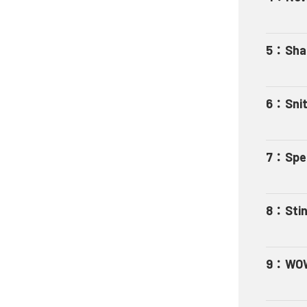
5
：
Sha
6
：
Sni
7
：
Spe
8
：
Sti
9
：
WO