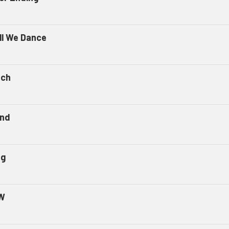
ll We Dance
tch
nd
ng
W