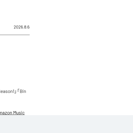
2026.8.6
on1」「Bin
mazon Music