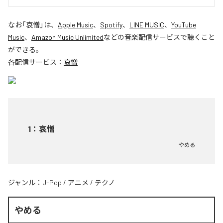
なお「
哀憎
」は、
Apple Music
、
Spotify
、
LINE MUSIC
、
YouTube
Music
、
Amazon Music Unlimited
などの音楽配信サービスで聴くこと
ができる。
各配信サービス：
哀憎
1
：
哀憎
やめる
ジャンル：
J-Pop
/
アニメ
/
テクノ
やめる