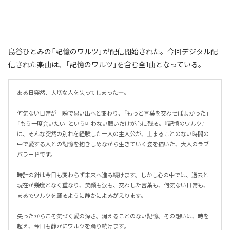
島谷ひとみの「記憶のワルツ」が配信開始された。今回デジタル配
信された楽曲は、「記憶のワルツ」を含む全1曲となっている。
ある日突然、大切な人を失ってしまった―。

何気ない日常が一瞬で思い出へと変わり、「もっと言葉を交わせばよかった」
「もう一度会いたい」という叶わない願いだけが心に残る。『記憶のワルツ』
は、そんな突然の別れを経験した一人の主人公が、止まることのない時間の
中で愛する人との記憶を抱きしめながら生きていく姿を描いた、大人のラブ
バラードです。

時計の針は今日も変わらず未来へ進み続けます。しかし心の中では、過去と
現在が幾度となく重なり、笑顔も涙も、交わした言葉も、何気ない日常も、
まるでワルツを踊るように静かによみがえります。

失ったからこそ気づく愛の深さ。消えることのない記憶。その想いは、時を
超え、今日も静かにワルツを踊り続けます。