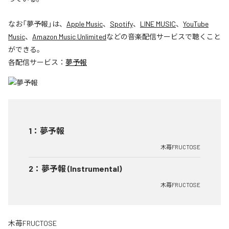
なお「
夢予報
」は、
Apple Music
、
Spotify
、
LINE MUSIC
、
YouTube
Music
、
Amazon Music Unlimited
などの音楽配信サービスで聴くこと
ができる。
各配信サービス：
夢予報
1
：
夢予報
木苺FRUCTOSE
2
：
夢予報 (Instrumental)
木苺FRUCTOSE
木苺FRUCTOSE