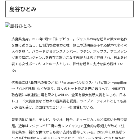
島谷ひとみ
広島県出身。1999年7月28日にデビュー。ジャンルの枠を超えた数々の名作
を世に送り出し、圧倒的な歌唱力と唯一無二の透明感あふれる歌声で多くの
人々を魅了。バラードからダンスナンバー、ラテン、ポップス、アニメソン
グまで幅広いジャンルを自在に歌いこなす表現力は高く評価され、日本を代
表する女性ボーカリストの一人として、世代を超えて支持を集め続けてい
る。

代表曲には「亜麻色の髪の乙女」「Perseus-ペルセウス-」「パピヨン～papillon
～」「YUME日和」などがあり、数々のヒット作品を世に送り出す。NHK紅白
歌合戦に4年連続出場を果たしたほか、全国有線大賞新人賞をはじめ、日本
レコード大賞金賞など数々の音楽賞を受賞。ライブアーティストとしても高
い評価を受け、全国各地でコンサートを開催している。

音楽活動に加え、テレビ、ラジオ、舞台、ミュージカルなど幅広い分野で活
躍。近年はフジテレビ「千鳥の鬼レンチャン」で圧倒的な歌唱力が改めて注
目を集め、新たな世代からも高い支持を獲得している。2026年には最新シ
ングル「太陽神Prism」をリリースするなど、デビュー以来培ってきた確かな