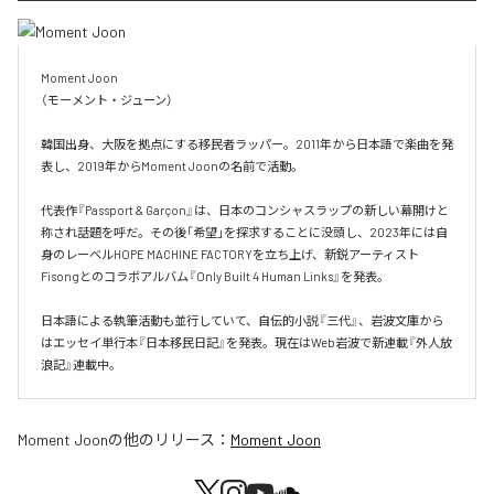
Moment Joon

（モーメント・ジューン）

韓国出身、大阪を拠点にする移民者ラッパー。2011年から日本語で楽曲を発
表し、2019年からMoment Joonの名前で活動。

代表作『Passport & Garçon』は、日本のコンシャスラップの新しい幕開けと
称され話題を呼だ。その後「希望」を探求することに没頭し、2023年には自
身のレーベルHOPE MACHINE FACTORYを立ち上げ、新鋭アーティスト
Fisongとのコラボアルバム『Only Built 4 Human Links』を発表。

日本語による執筆活動も並行していて、自伝的小説『三代』、岩波文庫から
はエッセイ単行本『日本移民日記』を発表。現在はWeb岩波で新連載『外人放
浪記』連載中。
Moment Joon
の他のリリース：
Moment Joon