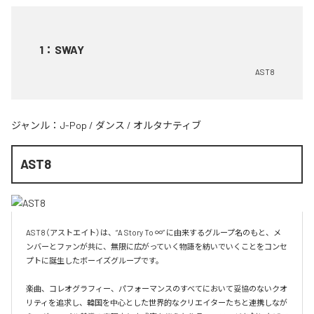
1
：
SWAY
AST8
ジャンル：
J-Pop
/
ダンス
/
オルタナティブ
AST8
AST8（アストエイト）は、“A Story To ∞” に由来するグループ名のもと、メ
ンバーとファンが共に、無限に広がっていく物語を紡いでいくことをコンセ
プトに誕生したボーイズグループです。

楽曲、コレオグラフィー、パフォーマンスのすべてにおいて妥協のないクオ
リティを追求し、韓国を中心とした世界的なクリエイターたちと連携しなが