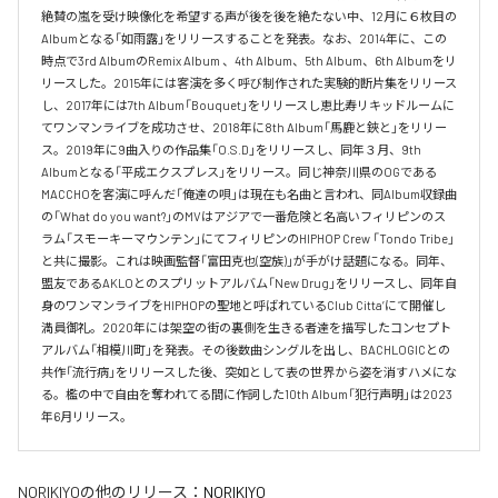
絶賛の嵐を受け映像化を希望する声が後を後を絶たない中、12月に６枚目の
Albumとなる「如雨露」をリリースすることを発表。なお、2014年に、この
時点で3rd AlbumのRemix Album 、4th Album、5th Album、6th Albumをリ
リースした。2015年には客演を多く呼び制作された実験的断片集をリリース
し、2017年には7th Album「Bouquet」をリリースし恵比寿リキッドルームに
てワンマンライブを成功させ、2018年に8th Album「馬鹿と鋏と」をリリー
ス。2019年に9曲入りの作品集「O.S.D」をリリースし、同年３月、9th 
Albumとなる「平成エクスプレス」をリリース。同じ神奈川県のOGである
MACCHOを客演に呼んだ「俺達の唄」は現在も名曲と言われ、同Album収録曲
の「What do you want?」のMVはアジアで一番危険と名高いフィリピンのス
ラム「スモーキーマウンテン」にてフィリピンのHIPHOP Crew 「Tondo Tribe」
と共に撮影。これは映画監督「富田克也(空族)」が手がけ話題になる。同年、
盟友であるAKLOとのスプリットアルバム「New Drug」をリリースし、同年自
身のワンマンライブをHIPHOPの聖地と呼ばれているClub Citta’にて開催し
満員御礼。2020年には架空の街の裏側を生きる者達を描写したコンセプト
アルバム「相模川町」を発表。その後数曲シングルを出し、BACHLOGICとの
共作「流行病」をリリースした後、突如として表の世界から姿を消すハメにな
る。檻の中で自由を奪われてる間に作詞した10th Album「犯行声明」は2023
年6月リリース。
NORIKIYO
の他のリリース：
NORIKIYO