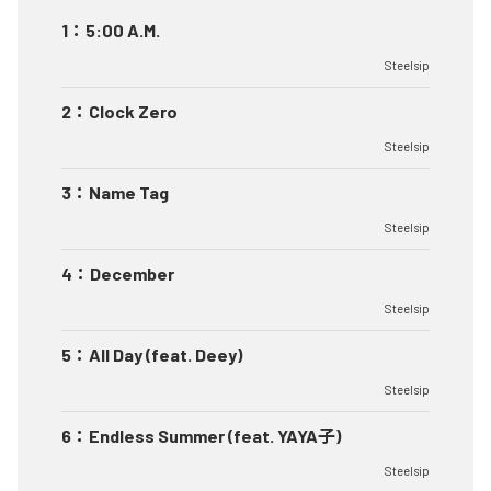
1
：
5:00 A.M.
Steelsip
2
：
Clock Zero
Steelsip
3
：
Name Tag
Steelsip
4
：
December
Steelsip
5
：
All Day (feat. Deey)
Steelsip
6
：
Endless Summer (feat. YAYA子)
Steelsip