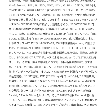
1999年頃、神奈川県相模原市にて地元の仲間達とSD JUNKSTAを結成 (メン
バーはBron-K、TKC、DJ ISSO、WAX、KYN、OJIBAH、DEFLO、SITEそし
てNORIKIYO)。当時はK-NEROと言う名前でトラックメーカーとして 参加。
CD-Rにて3枚の作品をリリース(現在、CD-Rにもかかわらず中古市場では定
価の3倍で売り買いされている)。 2005年頃、SEEDA&DJ ISSOのMIX CDシリ
ーズ「CONCRETE GREEN」に参加し、話題をさらう。2006年SEEDAの「花と
雨」に客演で参加(ガキの戯言)。 2007年SEEDAの4thAlbum「街風」に参加。
そして、同年、自身初となる待望の1stソロAlbum「EXIT」をリリース。「THE 
SOURCE」誌に よる「BEST OF JAPANESE RAP 2007」にて第三位に、また、
日本語ラップ WEBマガジン「COMPASS」では「年間最優秀Album」に選出さ
れた。 2008年にMIX CD「DJ ISSO PRESENTS RE ROLLED UP 28 BLUNTS」 
をリリースし、MIX CDながら限定4500枚を瞬時に売り切る。同年2008年夏
には、 BACHLOGICフルプロデュースによる2ndAlbum「OUTLET BLUES」を
リリース。 その後、数々の客演をこなすも、個人名義の作品は出さず沈
黙。そして、2011年、3年振りのリリースとなったAlbum「メランコリック現
代」がインディーズながら、オリコン・Albumチャート(総合・デイリー)にて
16位を記録。2013年初頭、昨年までのSingleをコンパイルしたEP「断片集」
を発売。そして、自身初となるコンセプトAlbumである4th Album「花水木」
を2013年12月13日にリリースし、2014年5月23日に3rd Album「メランコリ
ック現代」をレーベルメイトであるWATT a.k.aヨッテルブッテルが全曲
RemixしたRemix Albumをリリース。そして2014に5枚目のAlbum「雲と泥と
手」をリリース。同年8月31日には自身初となるワンマンライブを恵比寿リキ
ッドルームにて開催し、初のワンマンライブながら、満員御礼。各方面から