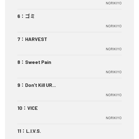
NORIKIYO
6
：
ゴミ
NORIKIYO
7
：
HARVEST
NORIKIYO
8
：
Sweet Pain
NORIKIYO
9
：
Don't Kill UR...
NORIKIYO
10
：
VICE
NORIKIYO
11
：
L.I.V.S.