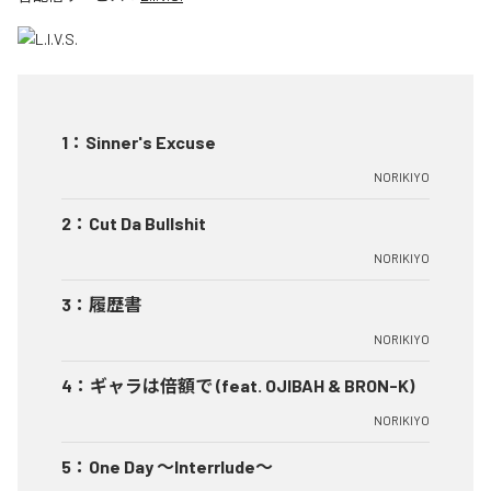
1
：
Sinner's Excuse
NORIKIYO
2
：
Cut Da Bullshit
NORIKIYO
3
：
履歴書
NORIKIYO
4
：
ギャラは倍額で (feat. OJIBAH & BRON-K)
NORIKIYO
5
：
One Day ～Interrlude～