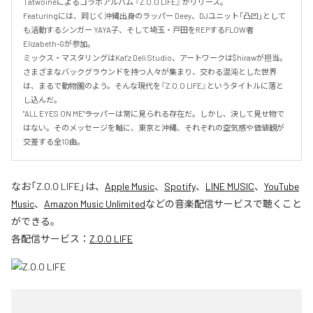
Tatwoineによるコラボアルバム 『Z.O.O LIFE』 がリリース。

Featuringには、同じく沖縄出身のラッパー Deey、DJユニット「凸凹」として
も活動するシンガー YAYA子、そして埼玉・戸田をREPするFLOW者 
Elizabeth-Gが参加。

ミックス・マスタリングはKat'z Deli Studio、アートワークは$hirawが担当。

さまざまなバックグラウンドを持つ人々が集まり、交わる混沌とした世界
は、まるで動物園のよう。そんな現代を『Z.O.O LIFE』というタイトルに落と
し込んだ。

"ALL EYES ON ME"――ラッパーは常に見られる存在だ。しかし、決して見せ物で
はない。そのメッセージを軸に、東京と沖縄、それぞれの空気感や価値観が
交差する全10曲。
なお「
Z.O.O LIFE
」は、
Apple Music
、
Spotify
、
LINE MUSIC
、
YouTube
Music
、
Amazon Music Unlimited
などの音楽配信サービスで聴くこと
ができる。
各配信サービス：
Z.O.O LIFE