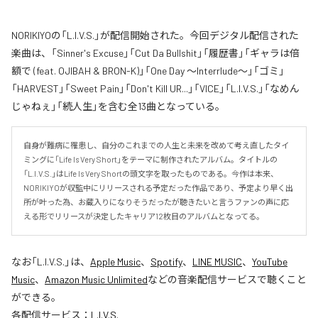
NORIKIYOの「L.I.V.S.」が配信開始された。今回デジタル配信された
楽曲は、「Sinner's Excuse」「Cut Da Bullshit」「履歴書」「ギャラは倍
額で (feat. OJIBAH & BRON-K)」「One Day ～Interrlude～」「ゴミ」
「HARVEST」「Sweet Pain」「Don't Kill UR...」「VICE」「L.I.V.S.」「なめん
じゃねぇ」「続人生」を含む全13曲となっている。
自身が難病に罹患し、自分のこれまでの人生と未来を改めて考え直したタイ
ミングに「Life Is Very Short」をテーマに制作されたアルバム。タイトルの
「L.I.V.S.」はLife Is Very Shortの頭文字を取ったものである。今作は本来、
NORIKIYOが収監中にリリースされる予定だった作品であり、予定より早く出
所が叶った為、お蔵入りになりそうだったが聴きたいと言うファンの声に応
える形でリリースが決定したキャリア12枚目のアルバムとなってる。
なお「
L.I.V.S.
」は、
Apple Music
、
Spotify
、
LINE MUSIC
、
YouTube
Music
、
Amazon Music Unlimited
などの音楽配信サービスで聴くこと
ができる。
各配信サービス：
L.I.V.S.