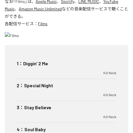
なお「
Films
」は、
Apple Music
、
Spotify
、
LINE MUSIC
、
YouTube
Music
、
Amazon Music Unlimited
などの音楽配信サービスで聴くこと
ができる。
各配信サービス：
Films
1
：
Diggin' 2 Me
Kill Neck
2
：
Special Night
Kill Neck
3
：
Stay Believe
Kill Neck
4
：
Soul Baby