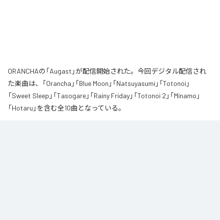
ORANCHAの「Augast」が配信開始された。今回デジタル配信され
た楽曲は、「Orancha」「Blue Moon」「Natsuyasumi」「Totonoi」
「Sweet Sleep」「Tasogare」「Rainy Friday」「Totonoi 2」「Minamo」
「Hotaru」を含む全10曲となっている。
夏の風と癒しのノスタルギアを

ORANCHAが贈る最新Lofi Beatsアルバム『August』は、「癒し」と「ノスタルジ
ア」をテーマにした、夏に寄り添う1枚です。

朝から始まりゆっくりと夕方へ導き夜風へ

どこか懐かしく、胸が締め付けられるようなメロディと、心地よいローファ
イ・ビート。

窓から吹き抜ける風を感じながら、ゆったりとした時間をお過ごしくださ
い。

読書や作業のお供に、そして寝る前のBGMなどリラックスした時間をお過ご