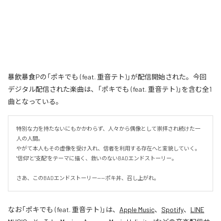
暴飲暴食Pの「ポキでも (feat. 重音テト)」が配信開始された。今回
デジタル配信された楽曲は、「ポキでも (feat. 重音テト)」を含む全1
曲となっている。
特別な力を持たないにもかかわらず、人々から偶像として崇拝され続けた一
人の人間。

やがて本人もその虚像を受け入れ、信者を利用する存在へと変貌していく。

"信仰"と"支配"をテーマに描く、救いのないBADエンドストーリー。

さあ、このBADエンドストーリー——ポキ丼、召し上がれ。
なお「
ポキでも (feat. 重音テト)
」は、
Apple Music
、
Spotify
、
LINE