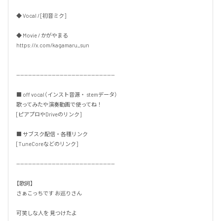
◆ Vocal / [初音ミク]

◆ Movie / かがやまる

https://x.com/kagamaru_sun

--------------------------------------------------

■ off vocal（インスト音源・ stemデータ）

歌ってみたや演奏動画で使ってね！

[ピアプロやDriveのリンク]

■ サブスク配信・各種リンク

[TuneCoreなどのリンク]

--------------------------------------------------

【歌詞】

さぁこっちです お巡りさん

可笑しな人を 見つけたよ
