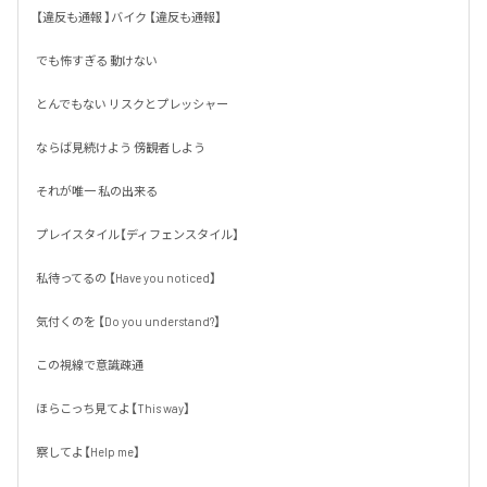
【違反も通報 】バイク 【違反も通報】

でも怖すぎる 動けない 

とんでもない リスクとプレッシャー

ならば見続けよう 傍観者しよう

それが唯一 私の出来る 

プレイスタイル【ディフェンスタイル】

私待ってるの 【Have you noticed】

気付くのを 【Do you understand?】

この視線で意識疎通

ほらこっち見てよ【This way】

察してよ【Help me】
