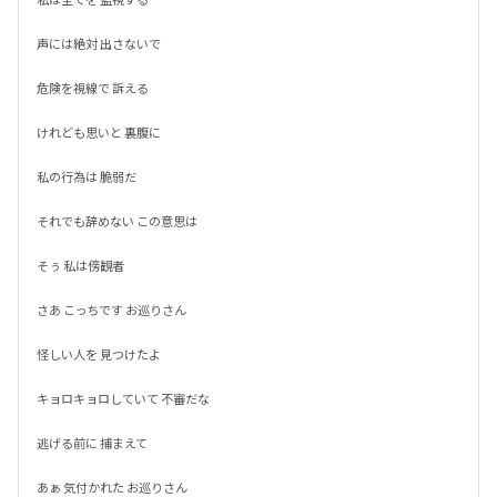
声には絶対 出さないで

危険を視線で 訴える

けれども思いと 裏腹に

私の行為は 脆弱だ

それでも辞めない この意思は

そぅ 私は傍観者

さあ こっちです お巡りさん

怪しい人を 見つけたよ

キョロキョロしていて 不審だな

逃げる前に 捕まえて

あぁ 気付かれた お巡りさん
