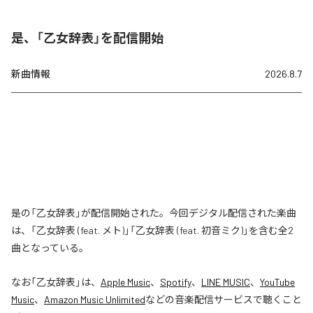
是、「乙女辞表」を配信開始
新曲情報
2026.8.7
是の「乙女辞表」が配信開始された。今回デジタル配信された楽曲
は、「乙女辞表 (feat. メト)」「乙女辞表 (feat. 初音ミク)」を含む全2
曲となっている。
なお「
乙女辞表
」は、
Apple Music
、
Spotify
、
LINE MUSIC
、
YouTube
Music
、
Amazon Music Unlimited
などの音楽配信サービスで聴くこと