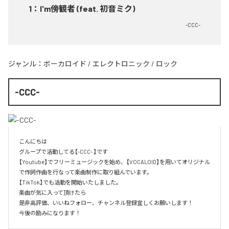
1
：
I'm傍観者 (feat. 初音ミク)
-CCC-
ジャンル：
ボーカロイド
/
エレクトロニック
/
ロック
-CCC-
こんにちは

グループで活動してる【-CCC- 】です

【Youtube】でフリーミュージックを始め、【VOCALOID】を用いてオリジナル
で作詞作曲を行なって楽曲制作に取り組んでいます。

【TikTok】でも活動を開始いたしました。

楽曲が気に入って頂けたら

是非高評価、いいねフォロー、チャンネル登録宜しくお願いします！

今後の励みになります！