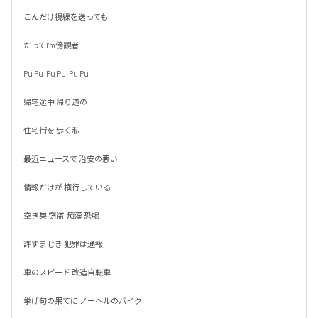
こんだけ視線を送っても

だってI'm傍観者

Pu Pu  Pu Pu  Pu Pu

帰宅途中 帰り道の

住宅街を 歩く私

最近ニュースで 治安の悪い

情報だけが 横行している

空き巣 窃盗  痴漢 恐喝

許すまじき 犯罪は通報

車のスピード 改造自転車

挙げ句の果てに ノーヘルのバイク
