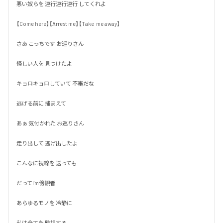
悪い奴らを 連行連行連行 してくれよ

【Come here】【Arrest me】【Take  me away】

さあ こっちです お巡りさん

怪しい人を 見つけたよ

キョロキョロしていて 不審だな

逃げる前に 捕まえて

あぁ 気付かれた お巡りさん

走り出して 逃げ出したよ

こんなに視線を 送っても

だってI'm傍観者

あらゆるモノを 冷静に

私は全てを 監視する
