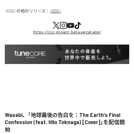
-CCC-
の他のリリース：
-CCC-
https://ccc-project-beta.vercel.app/
Wasabi、「地球最後の告白を：The Earth's Final
Confession (feat. Hilo Toknaga) [Cover]」を配信開
始