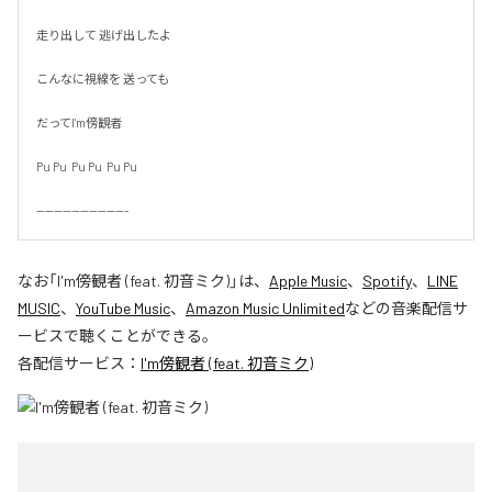
走り出して 逃げ出したよ

こんなに視線を 送っても

だってI'm傍観者

Pu Pu  Pu Pu  Pu Pu

---------------------
なお「
I'm傍観者 (feat. 初音ミク)
」は、
Apple Music
、
Spotify
、
LINE
MUSIC
、
YouTube Music
、
Amazon Music Unlimited
などの音楽配信サ
ービスで聴くことができる。
各配信サービス：
I'm傍観者 (feat. 初音ミク)