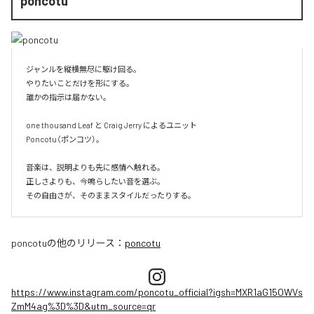
poncotu
ジャンルを縦横無尽に駆け回る。

やりたいことだけを形にする。

誰かの指示は届かない。

one thousand Leaf と Craig Jerry によるユニット

Poncotu（ポンコツ）。

音楽は、説明よりも先に感情へ触れる。

正しさよりも、今鳴らしたい音を選ぶ。

その自由さが、そのままスタイルだったりする。
poncotu
の他のリリース：
poncotu
https://www.instagram.com/poncotu_official?igsh=MXR1aG15OWVs
ZmM4ag%3D%3D&utm_source=qr