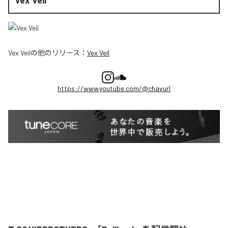
Vex Veil
の他のリリース：
Vex Veil
https://www.youtube.com/@chavurl