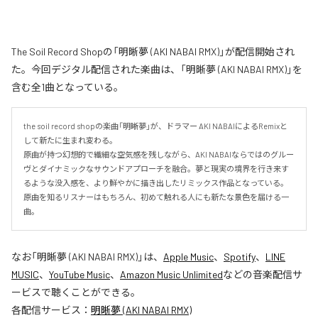
The Soil Record Shopの「明晰夢 (AKI NABAI RMX)」が配信開始され
た。今回デジタル配信された楽曲は、「明晰夢 (AKI NABAI RMX)」を
含む全1曲となっている。
the soil record shopの楽曲「明晰夢」が、ドラマー AKI NABAIによるRemixと
して新たに生まれ変わる。

原曲が持つ幻想的で繊細な空気感を残しながら、AKI NABAIならではのグルー
ヴとダイナミックなサウンドアプローチを融合。夢と現実の境界を行き来す
るような没入感を、より鮮やかに描き出したリミックス作品となっている。

原曲を知るリスナーはもちろん、初めて触れる人にも新たな景色を届ける一
曲。
なお「
明晰夢 (AKI NABAI RMX)
」は、
Apple Music
、
Spotify
、
LINE
MUSIC
、
YouTube Music
、
Amazon Music Unlimited
などの音楽配信サ
ービスで聴くことができる。
各配信サービス：
明晰夢 (AKI NABAI RMX)