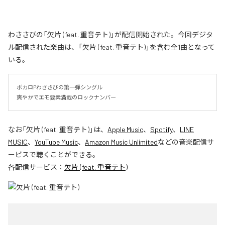
わささびの「欠片 (feat. 重音テト)」が配信開始された。今回デジタ
ル配信された楽曲は、「欠片 (feat. 重音テト)」を含む全1曲となって
いる。
ボカロPわささびの第一弾シングル

爽やかでエモ要素満載のロックナンバー
なお「
欠片 (feat. 重音テト)
」は、
Apple Music
、
Spotify
、
LINE
MUSIC
、
YouTube Music
、
Amazon Music Unlimited
などの音楽配信サ
ービスで聴くことができる。
各配信サービス：
欠片 (feat. 重音テト)