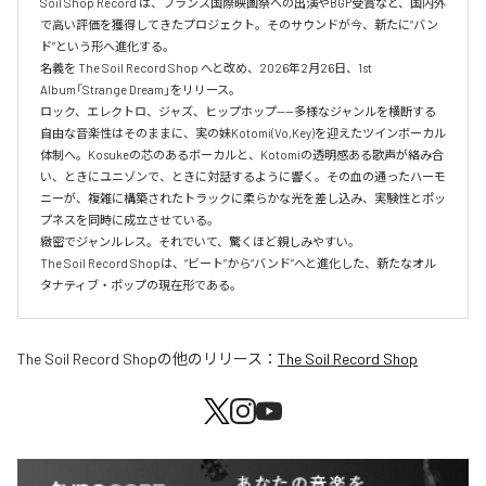
Soil Shop Record は、フランス国際映画祭への出演やBGP受賞など、国内外
で高い評価を獲得してきたプロジェクト。そのサウンドが今、新たに“バン
ド”という形へ進化する。

名義を The Soil Record Shop へと改め、2026年2月26日、1st 
Album「Strange Dream」をリリース。

ロック、エレクトロ、ジャズ、ヒップホップ——多様なジャンルを横断する
自由な音楽性はそのままに、実の妹Kotomi(Vo,Key)を迎えたツインボーカル
体制へ。Kosukeの芯のあるボーカルと、Kotomiの透明感ある歌声が絡み合
い、ときにユニゾンで、ときに対話するように響く。その血の通ったハーモ
ニーが、複雑に構築されたトラックに柔らかな光を差し込み、実験性とポッ
プネスを同時に成立させている。

緻密でジャンルレス。それでいて、驚くほど親しみやすい。

The Soil Record Shopは、“ビート”から“バンド”へと進化した、新たなオル
タナティブ・ポップの現在形である。
The Soil Record Shop
の他のリリース：
The Soil Record Shop