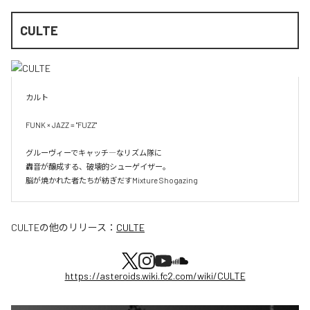
CULTE
カルト

FUNK × JAZZ = "FUZZ"

グルーヴィーでキャッチ―なリズム隊に

轟音が醸成する、破壊的シューゲイザー。

脳が焼かれた者たちが紡ぎだすMixture Shogazing
CULTE
の他のリリース：
CULTE
https://asteroids.wiki.fc2.com/wiki/CULTE