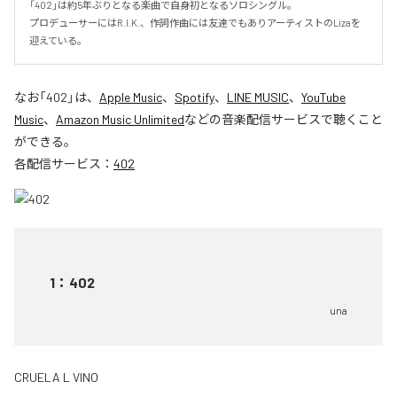
「402」は約5年ぶりとなる楽曲で自身初となるソロシングル。

プロデューサーにはR.I.K.、作詞作曲には友達でもありアーティストのLizaを
迎えている。
なお「
402
」は、
Apple Music
、
Spotify
、
LINE MUSIC
、
YouTube
Music
、
Amazon Music Unlimited
などの音楽配信サービスで聴くこと
ができる。
各配信サービス：
402
1
：
402
una
CRUELA L VINO