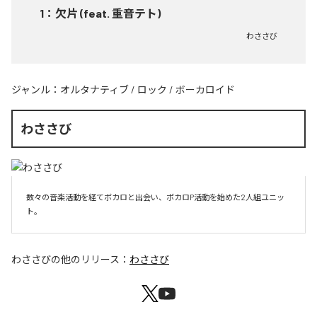
1
：
欠片 (feat. 重音テト)
わささび
ジャンル：
オルタナティブ
/
ロック
/
ボーカロイド
わささび
数々の音楽活動を経てボカロと出会い、ボカロP活動を始めた2人組ユニッ
ト。
わささび
の他のリリース：
わささび