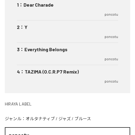
1
：
Dear Charade
poncotu
2
：
Y
poncotu
3
：
Everything Belongs
poncotu
4
：
TAZIMA (O.C.R.P7 Remix)
poncotu
HIRAYA LABEL
ジャンル：
オルタナティブ
/
ジャズ
/
ブルース