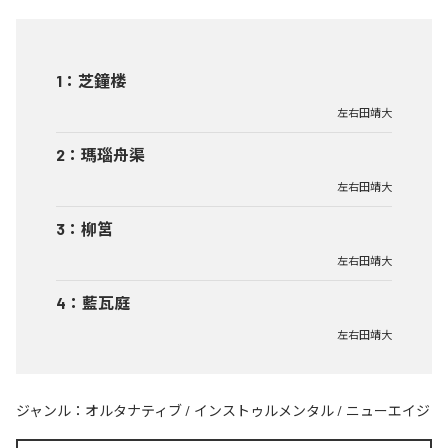
1
：
芝鐘楼
左右田靖大
2
：
瑪瑙舟渠
左右田靖大
3
：
柳筥
左右田靖大
4
：
藍瓦庭
左右田靖大
ジャンル：
オルタナティブ
/
インストゥルメンタル
/
ニューエイジ