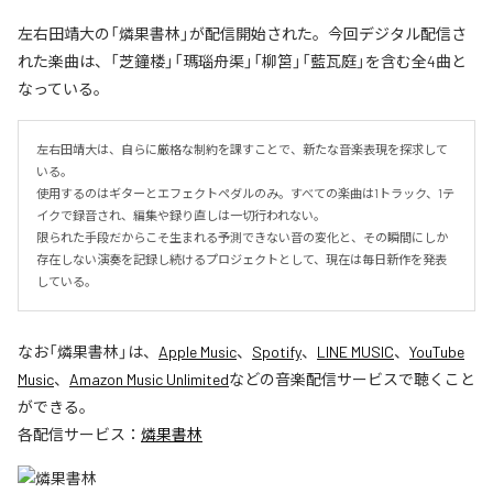
左右田靖大の「燐果書林」が配信開始された。今回デジタル配信さ
れた楽曲は、「芝鐘楼」「瑪瑙舟渠」「柳筥」「藍瓦庭」を含む全4曲と
なっている。
左右田靖大は、自らに厳格な制約を課すことで、新たな音楽表現を探求して
いる。

使用するのはギターとエフェクトペダルのみ。すべての楽曲は1トラック、1テ
イクで録音され、編集や録り直しは一切行われない。

限られた手段だからこそ生まれる予測できない音の変化と、その瞬間にしか
存在しない演奏を記録し続けるプロジェクトとして、現在は毎日新作を発表
している。
なお「
燐果書林
」は、
Apple Music
、
Spotify
、
LINE MUSIC
、
YouTube
Music
、
Amazon Music Unlimited
などの音楽配信サービスで聴くこと
ができる。
各配信サービス：
燐果書林