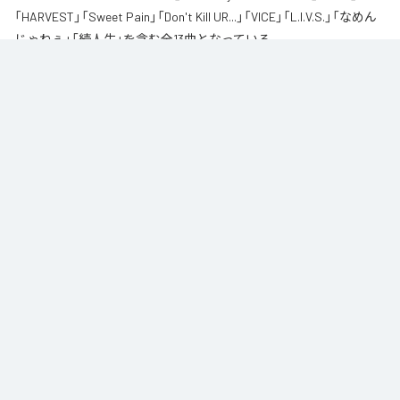
「HARVEST」「Sweet Pain」「Don't Kill UR...」「VICE」「L.I.V.S.」「なめん
じゃねぇ」「続人生」を含む全13曲となっている。
自身が難病に罹患し、自分のこれまでの人生と未来を改めて考え直したタイ
ミングに「Life Is Very Short」をテーマに制作されたアルバム。タイトルの
「L.I.V.S.」はLife Is Very Shortの頭文字を取ったものである。今作は本来、
NORIKIYOが収監中にリリースされる予定だった作品であり、予定より早く出
所が叶った為、お蔵入りになりそうだったが聴きたいと言うファンの声に応
える形でリリースが決定したキャリア12枚目のアルバムとなってる。
なお「
L.I.V.S.
」は、
Apple Music
、
Spotify
、
LINE MUSIC
、
YouTube
Music
、
Amazon Music Unlimited
などの音楽配信サービスで聴くこと
ができる。
各配信サービス：
L.I.V.S.