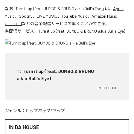
なお「
Turn it up (feat. JUMBO & BRUNO a.k.a.Bull's Eye)
」は、
Apple
Music
、
Spotify
、
LINE MUSIC
、
YouTube Music
、
Amazon Music
Unlimited
などの音楽配信サービスで聴くことができる。
各配信サービス：
Turn it up (feat. JUMBO & BRUNO a.k.a.Bull's Eye)
1
：
Turn it up (feat. JUMBO & BRUNO
a.k.a.Bull's Eye)
IN DA HOUSE
ジャンル：
ヒップホップ/ラップ
IN DA HOUSE