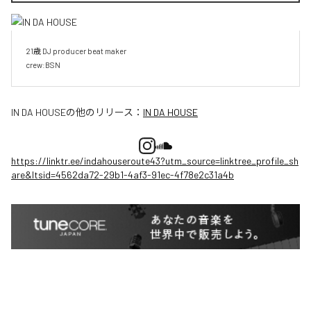
21歳 DJ producer beat maker

crew:BSN
IN DA HOUSE
の他のリリース：
IN DA HOUSE
https://linktr.ee/indahouseroute43?utm_source=linktree_profile_sh
are&ltsid=4562da72-29b1-4af3-91ec-4f78e2c31a4b