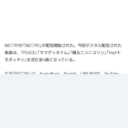
NIC♡RYの「NIC♡RY」が配信開始された。今回デジタル配信された
楽曲は、「PEACE」「サマグッタイム」「踊るニンニコリン」「Hey!!ト
モダッチ☆」を含む全4曲となっている。
なお「
NIC♡RY
」は、
Apple Music
、
Spotify
、
LINE MUSIC
、
YouTube
Music
、
Amazon Music Unlimited
などの音楽配信サービスで聴くこと
ができる。
各配信サービス：
NIC♡RY