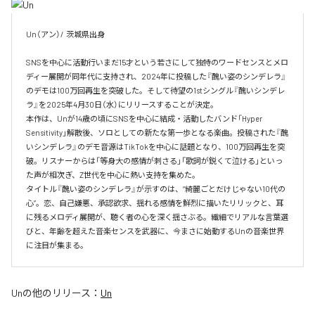
Un（アン）/  茨城県出身

SNSを中心に活動行いまだ15才という若さにして独特のワードセンスとメロ
ディー展開が同年代に支持され、2024年に投稿した『醜い姿のシンデレラ』
のデモは100万回再生を突破した。そして待望の1stシングル『醜いシンデレ
ラ』を2025年4月30日（水）にリリースすることが決定。

本作は、Unが14歳の頃にSNSを中心に結成・活動したバンド「Hyper 
Sensitivity」解散後、ソロとしての新たな第一歩となる楽曲。投稿された『醜
いシンデレラ』のデモ音源はTikTokを中心に話題となり、100万回再生を突
破。リスナーからは「等身大の感情が刺さる」「歌詞が鋭くて泣ける」といっ
た声が相次ぎ、Z世代を中心に熱い支持を集めた。

タイトル『醜い姿のシンデレラ』が示すのは、“綺麗ごとだけじゃない10代の
心”。恋、自己嫌悪、承認欲求、揺れる感情を鮮烈に描いたリリックと、耳
に残るメロディ展開が、聴く者の心を深く揺さぶる。繊細でリアルな言葉選
びと、年齢を超えた音楽センスを武器に、今まさに始動するUnの音楽世界
Un
の他のリリース：
Un