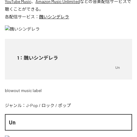
YouTube Music
、
Amazon Music Unlimited
などの音楽配信サービスで
聴くことができる。
各配信サービス：
醜いシンデレラ
1
：
醜いシンデレラ
Un
blowout music label
ジャンル：
J-Pop
/
ロック
/
ポップ
Un