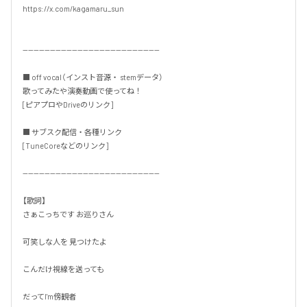
https://x.com/kagamaru_sun

--------------------------------------------------

■ off vocal（インスト音源・ stemデータ）

歌ってみたや演奏動画で使ってね！

[ピアプロやDriveのリンク]

■ サブスク配信・各種リンク

[TuneCoreなどのリンク]

--------------------------------------------------

【歌詞】

さぁこっちです お巡りさん

可笑しな人を 見つけたよ

こんだけ視線を送っても

だってI'm傍観者
