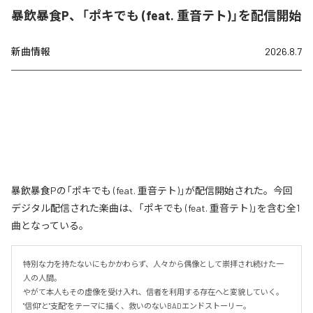
暴飲暴食P、「ポキでも (feat. 重音テト)」を配信開始
新曲情報
2026.8.7
暴飲暴食Pの「ポキでも (feat. 重音テト)」が配信開始された。今回
デジタル配信された楽曲は、「ポキでも (feat. 重音テト)」を含む全1
曲となっている。
特別な力を持たないにもかかわらず、人々から偶像として崇拝され続けた一
人の人間。

やがて本人もその虚像を受け入れ、信者を利用する存在へと変貌していく。

"信仰"と"支配"をテーマに描く、救いのないBADエンドストーリー。
