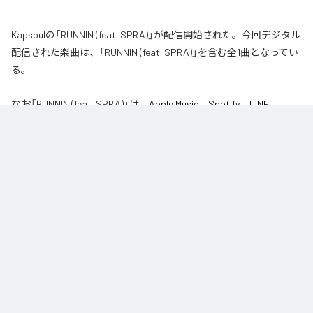
Kapsoulの「RUNNIN (feat. SPRA)」が配信開始された。今回デジタル
配信された楽曲は、「RUNNIN (feat. SPRA)」を含む全1曲となってい
る。
なお「
RUNNIN (feat. SPRA)
」は、
Apple Music
、
Spotify
、
LINE
MUSIC
、
YouTube Music
、
Amazon Music Unlimited
などの音楽配信サ
ービスで聴くことができる。
各配信サービス：
RUNNIN (feat. SPRA)
1
：
RUNNIN (feat. SPRA)
Kapsoul