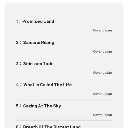
1
：
Promised Land
Coven Japan
2
：
Samurai Rising
Coven Japan
3
：
Sein zum Tode
Coven Japan
4
：
What Is Called The Life
Coven Japan
5
：
Gazing At The Sky
Coven Japan
6
：
Breath Of The Distant Land