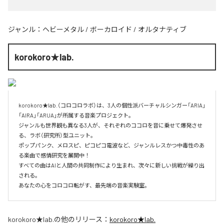
ジャンル：
ヘビーメタル
/
ボーカロイド
/
オルタナティブ
korokoro★lab.
korokoro★lab.（コロコロラボ）は、3人の個性派バーチャルシンガー「ARIA」
「AIRA」「ARUA」が所属する音楽プロジェクト。

ジャンルも世界観も異なる3人が、それぞれのココロを音に乗せて爆発させ
る、ラボ（研究所）型ユニット。

ポップパンク、メロスピ、ピコピコ電波など、ジャンルレスかつ中毒性のあ
る楽曲で感情研究を展開中！

すべての曲はAIと人間の共同制作により生まれ、次々に新しい挑戦が繰り出
される。

あなたの心をコロコロ転がす、最先端の音楽実験室。
korokoro★lab.
の他のリリース：
korokoro★lab.