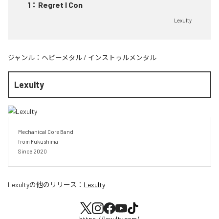
1
：
Regret I Con
Lexulty
ジャンル：
ヘビーメタル
/
インストゥルメンタル
Lexulty
Mechanical Core Band

from Fukushima

Since 2020
Lexulty
の他のリリース：
Lexulty
https://lexulty.com/