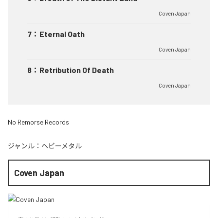
Coven Japan
7
：
Eternal Oath
Coven Japan
8
：
Retribution Of Death
Coven Japan
No Remorse Records
ジャンル：
ヘビーメタル
Coven Japan