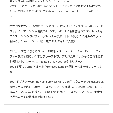
東京を拠点に活動するメタルバンドCoven Japan

NWOBHMやクラシカルな80年代バンドにインスパイアされ後追い世代が、
新しい息吹を入れて現代に奏でるJapanese Traditional Metal! NWOTHM 
band

中性的な女性Vo、哀愁のツインギター、古き良き80’ｓメタル、70’ｓハード
ロックに、アニソンや現代のJ－POP、J-Rockにも影響されたエッセンスも
プラス！ ソングライティングセンスが光り、日本語詞なのに海外のファン
も多く、One and Only！唯一無二のスタイルが人気だ

デビューEPをいきなりFinlandの有名メタルレーベル、Svart Recordsのオ
ファーを勝ち取り、今年はファーストフルアルバムをギリシャのこれまた有
名老舗メタルレーベル、No Remorse Recordsからリリース！

2026年夏には2nd アルバム「Promised Land」を同レーベルからリリースす
る

2024年ギリシャUp The Hammers Festival, 2025年スウェーデンMuskelrock
等のフェスを含む二度のヨーロッパツアーを経験し、2026年10月には、こ
のニューアルバムを携え、Rising Festを含むヨーロッパツアーを再び敢行し
世界へ向けての快進撃を続けている