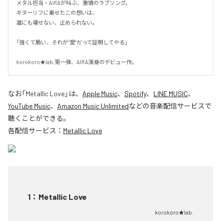
メタル担当・AIRAが叫ぶ、激情のラブソング。

ギターリフに乗せたこの想いは、

誰にも壊せない、止められない。

「強くて脆い、それが“愛”だって証明してやる」

korokoro★lab.第一弾、AIRA渾身のデビュー作。
なお「
Metallic Love
」は、
Apple Music
、
Spotify
、
LINE MUSIC
、
YouTube Music
、
Amazon Music Unlimited
などの音楽配信サービスで
聴くことができる。
各配信サービス：
Metallic Love
1
：
Metallic Love
korokoro★lab.