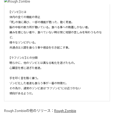
【ゾンビ】とは

体内の全ての機能の停止

「死」の後に再び、一部の機能が甦った、動く死者。

脳の中枢の数カ所が働いている。食べる事への執着しかない者。

痛みを感じない者や、食べていない時は常に地獄の苦しみを味わうものな
ど、

様々なゾンビがいる。

共通点は人間を食らう事や感染を引き起こす事。

【ラフゾンビ】との分類

明らかに、他のゾンビとは異なる転化を遂げたもの。

心臓音を感じ過ぎた者達。

手を叩く音を酷く嫌う。

ゾンビ化した者達も食らう事が一番の特徴だ。

その為か、通常のゾンビ達は”ラフゾンビ”には近づかない

傾向があるようだ。
Rough Zombie
の他のリリース：
Rough Zombie