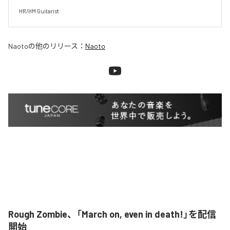
HR/HM Guitarist
Naoto
の他のリリース：
Naoto
Rough Zombie、「March on, even in death!」を配信
開始