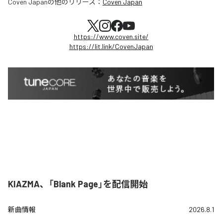
Coven Japan
の他のリリース：
Coven Japan
https://www.coven.site/
https://lit.link/CovenJapan
KIAZMA、「Blank Page」を配信開始
新曲情報
2026.8.1