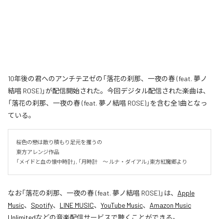
10年後の君へのアンチテヱゼの「落花の刹那、一夜の春 (feat. 夢ノ
結唱 ROSE)」が配信開始された。今回デジタル配信された楽曲は、
「落花の刹那、一夜の春 (feat. 夢ノ結唱 ROSE)」を含む全1曲となっ
ている。
桜色の戀は散り積もり足元を攫うの

東方アレンジ作品

「メイドと血の懐中時計」, 「月時計　～ ルナ・ダイアル」東方紅魔郷より
なお「
落花の刹那、一夜の春 (feat. 夢ノ結唱 ROSE)
」は、
Apple
Music
、
Spotify
、
LINE MUSIC
、
YouTube Music
、
Amazon Music
Unlimited
などの音楽配信サービスで聴くことができる。