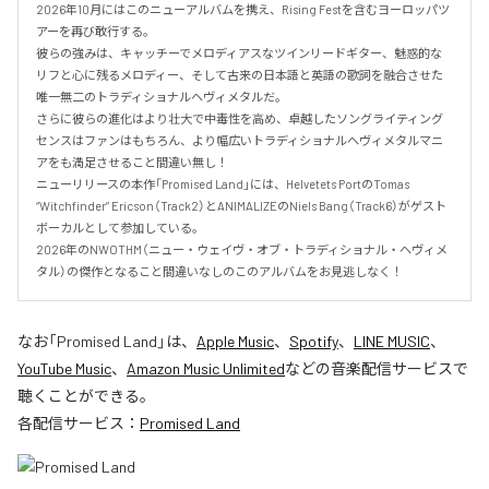
2026年10月にはこのニューアルバムを携え、Rising Festを含むヨーロッパツ
アーを再び敢行する。

彼らの強みは、キャッチーでメロディアスなツインリードギター、魅惑的な
リフと心に残るメロディー、そして古来の日本語と英語の歌詞を融合させた
唯一無二のトラディショナルヘヴィメタルだ。

さらに彼らの進化はより壮大で中毒性を高め、卓越したソングライティング
センスはファンはもちろん、より幅広いトラディショナルヘヴィメタルマニ
アをも満足させること間違い無し！

ニューリリースの本作「Promised Land」には、Helvetets PortのTomas 
“Witchfinder” Ericson（Track2）とANIMALIZEのNiels Bang（Track6）がゲスト
ボーカルとして参加している。

2026年のNWOTHM（ニュー・ウェイヴ・オブ・トラディショナル・ヘヴィメ
タル）の傑作となること間違いなしのこのアルバムをお見逃しなく！
なお「
Promised Land
」は、
Apple Music
、
Spotify
、
LINE MUSIC
、
YouTube Music
、
Amazon Music Unlimited
などの音楽配信サービスで
聴くことができる。
各配信サービス：
Promised Land