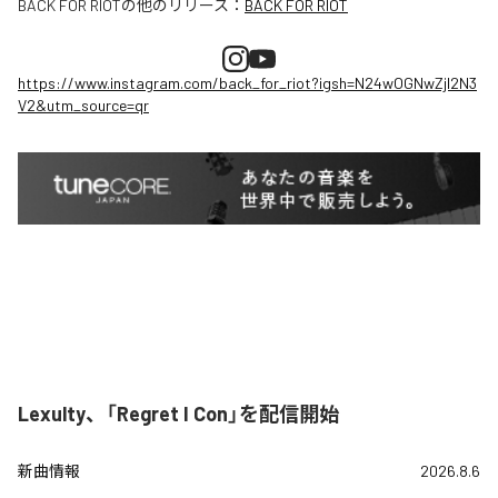
BACK FOR RIOT
の他のリリース：
BACK FOR RIOT
https://www.instagram.com/back_for_riot?igsh=N24wOGNwZjI2N3
V2&utm_source=qr
Lexulty、「Regret I Con」を配信開始
新曲情報
2026.8.6