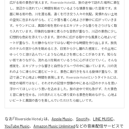
広がる街の景色が見えます。Riverside Hotelは、旅の途中で訪れた場所に滞在
し、窓辺から流れていく時間を眺めているような情景を描いた音楽です。水
面に映る街の色、川を渡る風、遠くを行き交う人々の気配。見慣れない土地
の空気に包まれながらも、どこか落ち着く心地よさが静かに広がっていきま
す。サウンドには、異国の街を思わせるエキゾチックな香りをさりげなく取
り入れています。印象的な旋律と柔らかな音色が重なり、川辺の景色に少し
幻想的な色彩を添えていきます。窓の外に広がる穏やかな風景と心地よいビ
ートが重なり、ただ静かなだけではない軽やかな時間を作り出します。旅先
のホテルの窓から外を眺めるとき、日常から少し離れた感覚と、その土地に
ゆっくりと溶け込んでいくような心地よさを感じることがあります。知らな
い街でありながら、流れる川を眺めているうちに心がほどけていく。そんな
感覚を、エキゾチックな響きと自然なグルーヴの中に描いています。川の流
れのように滑らかに進むビートと、景色に奥行きを与える旋律が重なり、窓
辺で過ごす心地よい時間を表現します。Riverside Hotelというタイトルには、
特定の場所ではなく、それぞれの記憶や想像の中にある川辺のホテルを思い
浮かべてほしいという思いを込めました。旅の途中で何も急がず、ただ景色
と音に身を任せる。川の流れとともに移り変わる景色を眺めながら、心地よ
いビートと異国の香りを楽しんでいただけたら嬉しいです。
なお「
Riverside Hotel
」は、
Apple Music
、
Spotify
、
LINE MUSIC
、
YouTube Music
、
Amazon Music Unlimited
などの音楽配信サービスで