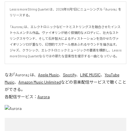
Less is more String Quartet は、2026年8月7日にニューシングル 『Aurora』 を
リリースする。

『Aurora』は、エレクトロニックなビートとストリングスを融合させたインス
トゥルメンタル作品。ヴァイオリンが紡ぐ叙情的なメロディに、壮大なスト
リングスサウンド、そして石井智大によるディストーションを効かせたヴァ
イオリンソロが重なり、幻想的でスケール感あふれるサウンドを描き出す。
ジャズ、クラシック、エレクトロニックミュージックの要素を横断し、Less is 
more String Quartetならではの新たな音楽性を提示する一曲となっている。
なお「
Aurora
」は、
Apple Music
、
Spotify
、
LINE MUSIC
、
YouTube
Music
、
Amazon Music Unlimited
などの音楽配信サービスで聴くこと
ができる。
各配信サービス：
Aurora