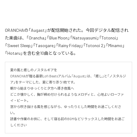
ORANCHAの「Augast」が配信開始された。今回デジタル配信され
た楽曲は、「Orancha」「Blue Moon」「Natsuyasumi」「Totonoi」
「Sweet Sleep」「Tasogare」「Rainy Friday」「Totonoi 2」「Minamo」
「Hotaru」を含む全10曲となっている。
夏の風と癒しのノスタルギアを

ORANCHAが贈る最新Lofi Beatsアルバム『August』は、「癒し」と「ノスタルジ
ア」をテーマにした、夏に寄り添う1枚です。

朝から始まりゆっくりと夕方へ導き夜風へ

どこか懐かしく、胸が締め付けられるようなメロディと、心地よいローファ
イ・ビート。

窓から吹き抜ける風を感じながら、ゆったりとした時間をお過ごしくださ
い。

読書や作業のお供に、そして寝る前のBGMなどリラックスした時間をお過ご
しください