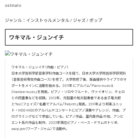
ostinato
ジャンル：
インストゥルメンタル
/
ジャズ
/
ポップ
ワキマル・ジュンイチ
ワキマル・ジュンイチ（作曲・ピアノ）

日本大学芸術学部音楽学科作曲コースを経て、日本大学大学院芸術学研究科
（音楽芸術専攻作曲コース）を修了。大学院修了後、楽曲提供やライブでのサ
ポートをメインに活動を始める。2011年 にアルバム「Piano music & 
Chamber music」を発表。ピアノ・ソロやフルート、ヴァイオリン、チェロ
との四重奏などを収録。2012年、元鼓童の和太鼓奏者である金子竜太郎 
と”feiz（フェイズ）”名義でアルバム「Rebirth」発表。2011年より邦楽ユニッ
ト・HIDE×HIDEのアルバムやコンサートにピアノ演奏やアレンジ、作曲、プ
ログラミングなどで参加している。ピアノ作品、室内楽作品 の他、アンビ
エント系の作品も制作、2023年現在ピアノ・ベース・ドラムのトリオ、
warp jam（ワープ・ジャム）で活動中。