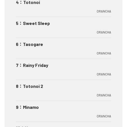
4
：
Totonoi
ORANCHA
5
：
Sweet Sleep
ORANCHA
6
：
Tasogare
ORANCHA
7
：
Rainy Friday
ORANCHA
8
：
Totonoi 2
ORANCHA
9
：
Minamo
ORANCHA