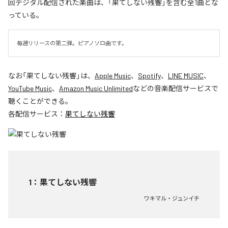
回デジタル配信された楽曲は、「果てしない残響」を含む全1曲とな
っている。
毎週リリースの第二弾。ピアノソロ曲です。
なお「
果てしない残響
」は、
Apple Music
、
Spotify
、
LINE MUSIC
、
YouTube Music
、
Amazon Music Unlimited
などの音楽配信サービスで
聴くことができる。
各配信サービス：
果てしない残響
1
：
果てしない残響
ワキマル・ジュンイチ