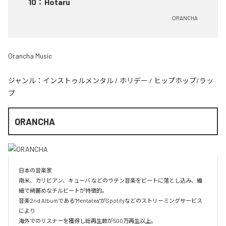
10
：
Hotaru
ORANCHA
Orancha Music
ジャンル：
インストゥルメンタル
/
ホリデー
/
ヒップホップ/ラッ
プ
ORANCHA
日本の音楽家

南米、カリビアン、キューバ などのラテン音楽をビートに落とし込み、繊
細で綺麗めなチルビートが特徴的。

音楽2nd Albumである"Mentatea"がSpotifyなどのストリーミングサービス
により

海外でのリスナーを獲得し総再生数が500万再生以上。
