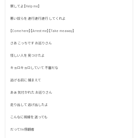
察してよ【Help me】

悪い奴らを 連行連行連行 してくれよ

【Come here】【Arrest me】【Take  me away】

さあ こっちです お巡りさん

怪しい人を 見つけたよ

キョロキョロしていて 不審だな

逃げる前に 捕まえて

あぁ 気付かれた お巡りさん

走り出して 逃げ出したよ

こんなに視線を 送っても

だってI'm傍観者
