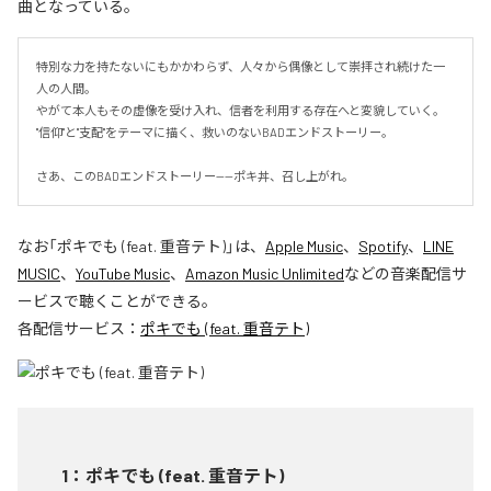
曲となっている。
特別な力を持たないにもかかわらず、人々から偶像として崇拝され続けた一
人の人間。

やがて本人もその虚像を受け入れ、信者を利用する存在へと変貌していく。

"信仰"と"支配"をテーマに描く、救いのないBADエンドストーリー。

さあ、このBADエンドストーリー——ポキ丼、召し上がれ。
なお「
ポキでも (feat. 重音テト)
」は、
Apple Music
、
Spotify
、
LINE
MUSIC
、
YouTube Music
、
Amazon Music Unlimited
などの音楽配信サ
ービスで聴くことができる。
各配信サービス：
ポキでも (feat. 重音テト)
1
：
ポキでも (feat. 重音テト)