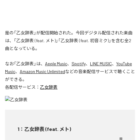
是の「乙女辞表」が配信開始された。今回デジタル配信された楽曲
は、「乙女辞表 (feat. メト)」「乙女辞表 (feat. 初音ミク)」を含む全2
曲となっている。
なお「
乙女辞表
」は、
Apple Music
、
Spotify
、
LINE MUSIC
、
YouTube
Music
、
Amazon Music Unlimited
などの音楽配信サービスで聴くこと
ができる。
各配信サービス：
乙女辞表
1
：
乙女辞表 (feat. メト)
是