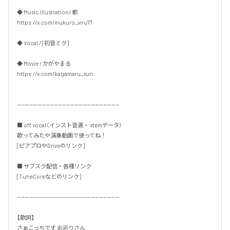
◆ Music,Illustration/ 骸

https://x.com/mukuro_viru77

◆ Vocal / [初音ミク]

◆ Movie / かがやまる

https://x.com/kagamaru_sun

--------------------------------------------------

■ off vocal（インスト音源・ stemデータ）

歌ってみたや演奏動画で使ってね！

[ピアプロやDriveのリンク]

■ サブスク配信・各種リンク

[TuneCoreなどのリンク]

--------------------------------------------------

【歌詞】

さぁこっちです お巡りさん
