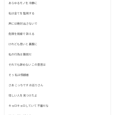
あらゆるモノを 冷静に

私は全てを 監視する

声には絶対 出さないで

危険を視線で 訴える

けれども思いと 裏腹に

私の行為は 脆弱だ

それでも辞めない この意思は

そぅ 私は傍観者

さあ こっちです お巡りさん

怪しい人を 見つけたよ

キョロキョロしていて 不審だな
