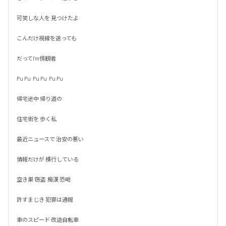
可笑しな人を 見つけたよ

こんだけ視線を送っても

だってI'm傍観者

Pu Pu  Pu Pu  Pu Pu

帰宅途中 帰り道の

住宅街を 歩く私

最近ニュースで 治安の悪い

情報だけが 横行している

空き巣 窃盗  痴漢 恐喝

許すまじき 犯罪は通報

車のスピード 改造自転車
