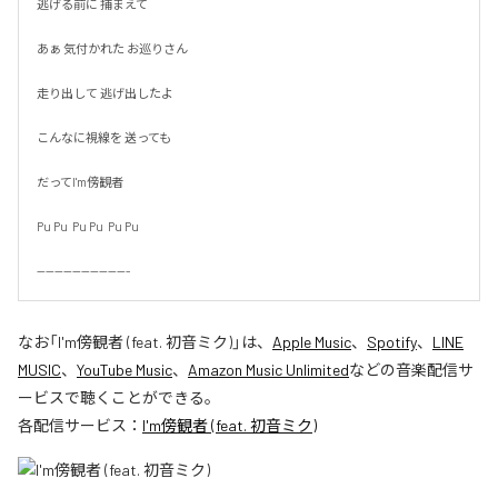
逃げる前に 捕まえて

あぁ 気付かれた お巡りさん

走り出して 逃げ出したよ

こんなに視線を 送っても

だってI'm傍観者

Pu Pu  Pu Pu  Pu Pu

---------------------
なお「
I'm傍観者 (feat. 初音ミク)
」は、
Apple Music
、
Spotify
、
LINE
MUSIC
、
YouTube Music
、
Amazon Music Unlimited
などの音楽配信サ
ービスで聴くことができる。
各配信サービス：
I'm傍観者 (feat. 初音ミク)