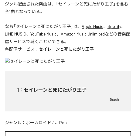
ジタル配信された楽曲は、「セイレーンと死にたがり王子」を含む
全1曲となっている。
なお「
セイレーンと死にたがり王子
」は、
Apple Music
、
Spotify
、
LINE MUSIC
、
YouTube Music
、
Amazon Music Unlimited
などの音楽配
信サービスで聴くことができる。
各配信サービス：
セイレーンと死にたがり王子
1
：
セイレーンと死にたがり王子
Drach
ジャンル：
ボーカロイド
/
J-Pop