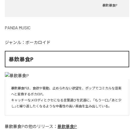
暴飲暴食P
PANDA MUSIC
ジャンル：
ボーカロイド
暴飲暴食P
暴飲暴食Pは、食欲や衝動、止められない欲望を、ポップでコミカルな音楽
へと変換するボカロP。

キャッチーなメロディとクセになる言葉選びを武器に、「もう一口」「あと少
し」と繰り返したくなるような中毒性の高い楽曲を生み出している。
暴飲暴食P
の他のリリース：
暴飲暴食P