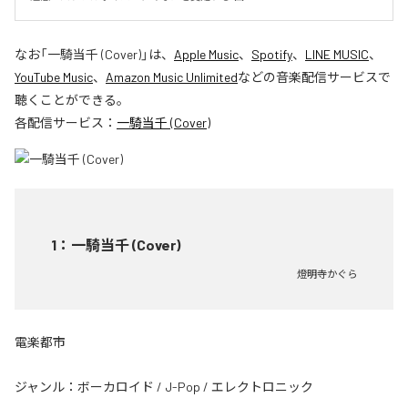
なお「
一騎当千 (Cover)
」は、
Apple Music
、
Spotify
、
LINE MUSIC
、
YouTube Music
、
Amazon Music Unlimited
などの音楽配信サービスで
聴くことができる。
各配信サービス：
一騎当千 (Cover)
1
：
一騎当千 (Cover)
燈明寺かぐら
電楽都市
ジャンル：
ボーカロイド
/
J-Pop
/
エレクトロニック