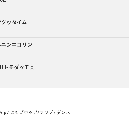
マグッタイム
るニンニコリン
y!!トモダッチ☆
Pop
/
ヒップホップ/ラップ
/
ダンス