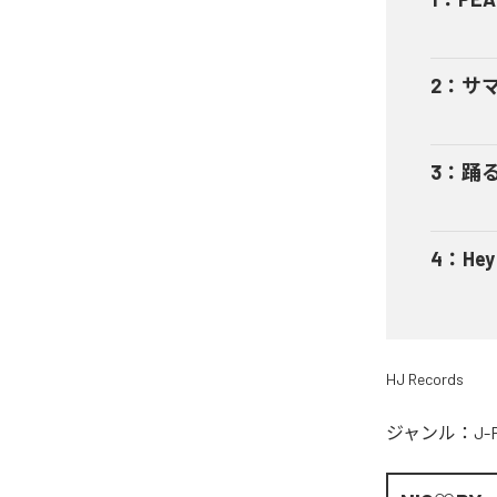
2
：
サ
3
：
踊
4
：
He
HJ Records
ジャンル：
J-