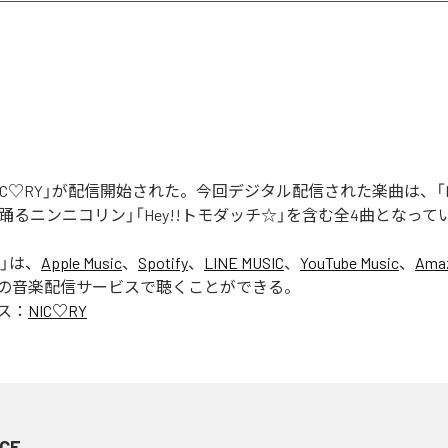
「NIC♡RY」が配信開始された。今回デジタル配信された楽曲は、「P
踊るニンニコリン」「Hey!!トモダッチ☆」を含む全4曲となって
」は、
Apple Music
、
Spotify
、
LINE MUSIC
、
YouTube Music
、
Amaz
の音楽配信サービスで聴くことができる。
ス：
NIC♡RY
CE