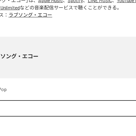
ング・エコー
」は、
Apple Music
、
Spotify
、
LINE MUSIC
、
YouTube 
Unlimited
などの音楽配信サービスで聴くことができる。
ス：
ラブソング・エコー
ブソング・エコー
Pop
8