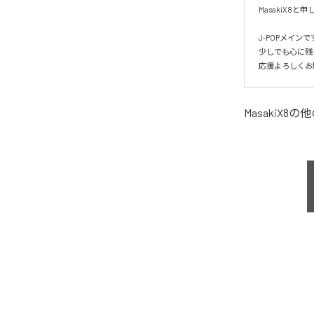
MasakiX8と申
J-POPメイン
少しでも心に残
応援よろしくお
MasakiX8
の他