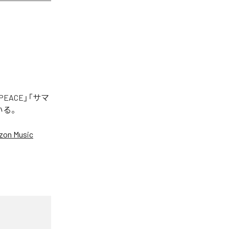
EACE」「サマ
いる。
on Music