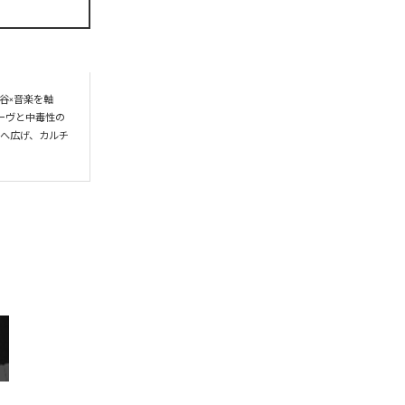
谷×音楽を軸
ーヴと中毒性の
界へ広げ、カルチ