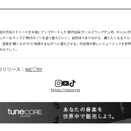
、平成の渋谷ストリートを令和にアップデートした“新渋谷系”ガールズラップデュオ。ギャル×渋
ッチーなラップで“時代のノリを塗り替えていく”。自然体でありながら、踊りたくなるグル
、音楽を“聴くもの”から“体感するもの”へと進化させる。渋谷発の新しいミュージックを世
かせていく。
のリリース：
NIC♡RY
https://nicory.jp