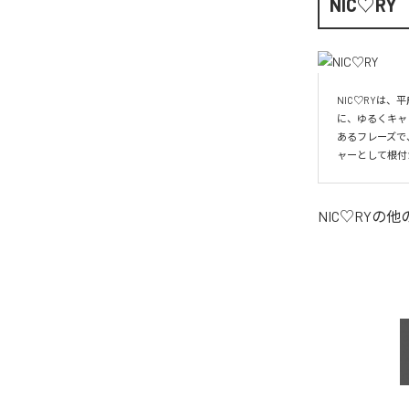
NIC♡RY
NIC♡RYは
に、ゆるくキャ
あるフレーズで
ャーとして根付
NIC♡RY
の他