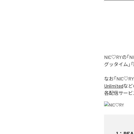
NIC♡RYの
グッタイム」「
なお「
NIC♡RY
Unlimited
など
各配信サービ
1
：
PEA