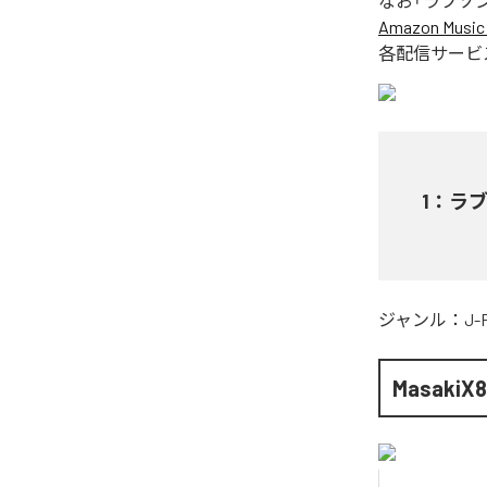
なお「
ラブソ
Amazon Music 
各配信サービ
1
：
ラ
ジャンル：
J-
MasakiX