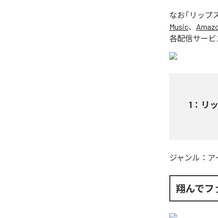
なお「
リップ
Music
、
Amazon
各配信サービ
1
：
リ
ジャンル：
ア
翔んでフ