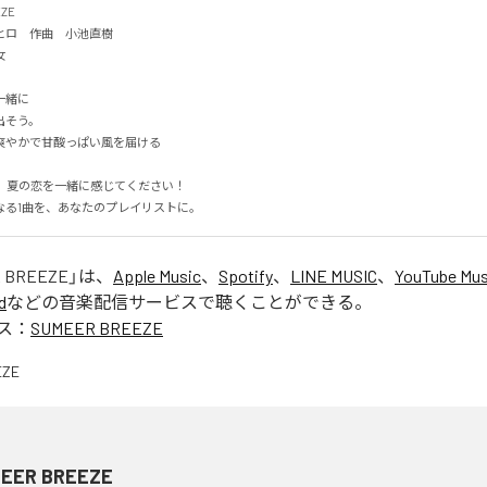
E

ロ　作曲　小池直樹


に

そう。

やかで甘酸っぱい風を届ける

なる1曲を、あなたのプレイリストに。
 BREEZE
」は、
Apple Music
、
Spotify
、
LINE MUSIC
、
YouTube Mus
d
などの音楽配信サービスで聴くことができる。
ス：
SUMEER BREEZE
EER BREEZE