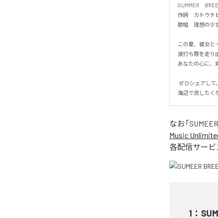
SUMMER　BREEZ
作詞　カトウチヒ
歌唱　理想の少女

この夏、彼女と一緒
波打ち際を走り出
あなたの心に、爽
 ぜひシェアして、夏の恋を一緒に感じてください！

海辺で流したく
なお「
SUMEER
Music Unlimite
各配信サービ
1
：
SUM