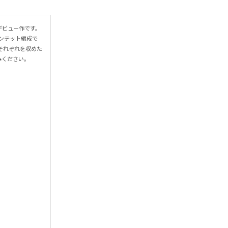
デビュー作です。
ンテット編成で
それぞれを収めた
さい。
