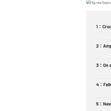
1
：
Crou
2
：
Amp
3
：
On 
4
：
Fal
5
：
Nev