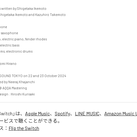
 written by Shigetaka Ikemoto

ne

axophone　

ctric piano, fender rhodes

ctric bass

lectronic drums

mi Hirano

 SOUND TOKYO on 22 and 23 October 2024

 by Neeraj Khajanchi

 AQQA Mastering

esign : Hiroshi Kurisaki
 Switch
」は、
Apple Music
、
Spotify
、
LINE MUSIC
、
Amazon Music U
ービスで聴くことができる。
ス：
Flip the Switch