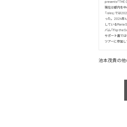
presents『TH
現在は都内を中心
『isles』で
った。2024年
しているMaria
バム『Flip the
サポート面ではい
池本茂貴
の他