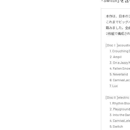
「Switch」
本作は、日本の
これまでビッグ
臨みました。全
2枚組で構成され
[DiscⅠ] acoust
　 1. Crouching S
　 2. Ampil　　

　 3. On a Jazzy N
　 4. Fallen Snow
　 5. Neverland　
　 6. Carnival_aco
　 7. Lux　

[DiscⅡ] electric s
　 1. Rhythm Bloc
 　2. Playground　

 　3. Into the Darkness

　 4. Carnival_ele
 　5. Switch　　
