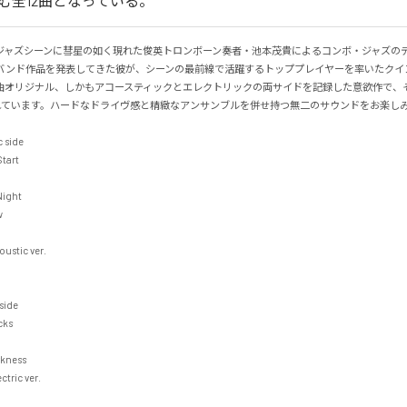
を含む全12曲となっている。
ジャズシーンに彗星の如く現れた俊英トロンボーン奏者・池本茂貴によるコンボ・ジャズの
バンド作品を発表してきた彼が、シーンの最前線で活躍するトッププレイヤーを率いたクイ
曲オリジナル、しかもアコースティックとエレクトリックの両サイドを記録した意欲作で、
ています。ハードなドライヴ感と精緻なアンサンブルを併せ持つ無二のサウンドをお楽しみくだ
ic side　　　　　

tart　

ight

　



ustic ver.

ide

ks　

ctric ver.　
