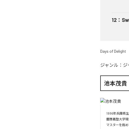
12
：
Sw
Days of Delight
ジャンル：
ジ
池本茂貴
1996年兵庫県生
慶應義塾大学環
マスターを務めYA