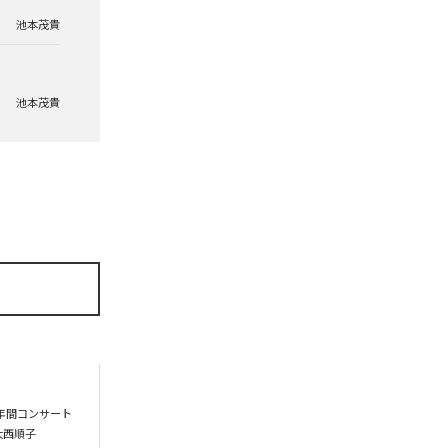
池本茂貴
池本茂貴
年間コンサート
や大西順子