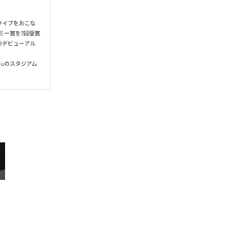
スライブをおこな
ラミー賞を7回受賞
ットのデビューアル
nuのスタジアム