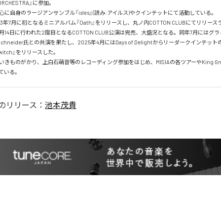
E ORCHESTRA』に参加。

に自身のラージアンサンブル『isles』(読み:アイルス)やクインテットにて活動している。

は2023年7月に初となるミニアルバム『Oath』をリリースし、丸ノ内COTTON CLUBにてリリー
4月14日に行われた2度目となるCOTTON CLUB公演は完売、大盛況となる。同年7月にはグ
 Schneider氏との共演を果たし、2025年4月にはDays of Delightからリーダークインテ
 Switch』をリリースした。

きものがかり、上白石萌音等のレコーディング参加をはじめ、MISIAの各ツアーやKing G
のリリース：
池本茂貴