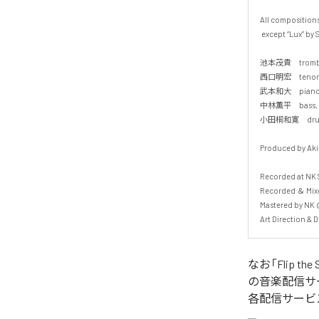
All compositions
 except “Lux” by Shigetaka Ikemoto and Kazuhiro Takemoto

池本茂貴　trombo
西口明宏　tenor s
武本和大　piano, ele
中林薫平　bass, ele
小田桐和寛　drums, e
Produced by Akio
Recorded at NK
Recorded ＆ Mixed
Mastered by NK @
Art Direction & D
なお「
Flip the
の音楽配信サ
各配信サービ