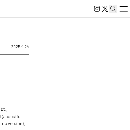
2025.4.24
曲は、
 (acoustic
ric version)」