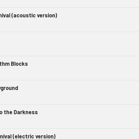
ival (acoustic version)
thm Blocks
yground
to the Darkness
nival (electric version)