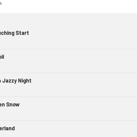
ching Start
il
a Jazzy Night
len Snow
erland