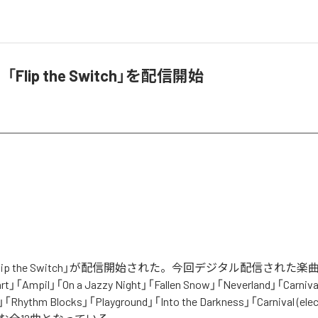
Flip the Switch」を配信開始
lip the Switch」が配信開始された。今回デジタル配信された楽
art」「Ampil」「On a Jazzy Night」「Fallen Snow」「Neverland」「Carnival
」「Rhythm Blocks」「Playground」「Into the Darkness」「Carnival (elect