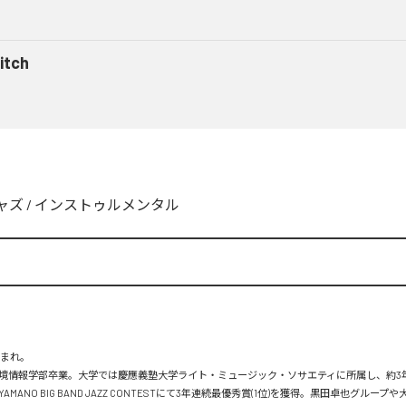
itch
ャズ
/
インストゥルメンタル
まれ。

境情報学部卒業。大学では慶應義塾大学ライト・ミュージック・ソサエティに所属し、約3
MANO BIG BAND JAZZ CONTESTにて3年連続最優秀賞(1位)を獲得。黒田卓也グループ