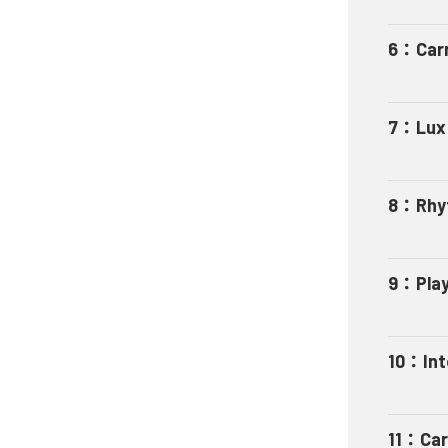
6
：
Carn
7
：
Lux
8
：
Rhy
9
：
Pla
10
：
In
11
：
Car