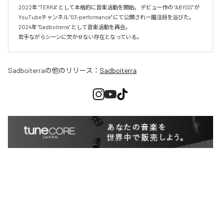
2022年 "TERRA" として本格的に音楽活動を開始。 デビュー作の "ABYSS" が
YouTubeチャンネル "03-performance" にて公開され一躍注目を浴びた。 
2024年 "Sadboiterra" として音楽活動を再会。

若手ながらシーンに欠かせない存在となっている。
Sadboiterra
の他のリリース：
Sadboiterra