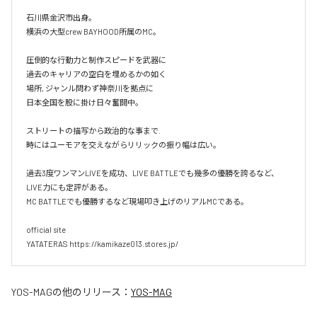
石川県金沢市出身。

横浜の大型crew BAYHOOD所属のMC。

圧倒的な行動力と制作スピードを武器に

過去のキャリアの空白を埋めるかの如く

場所, ジャンル問わず神奈川を拠点に

日本全国を股に掛け日々奮闘中。

ストリートの描写から政治的な事まで.

時にはユーモアを交えながらリリックの振り幅は広い。

過去3度ワンマンLIVEを成功、LIVE BATTLEでも幾多の優勝を誇るなど、
LIVE力にも定評がある。

MC BATTLEでも優勝するなど現場叩き上げのリアルMCである。

official site

YATATERAS https://kamikaze013.stores.jp/
YOS-MAG
の他のリリース：
YOS-MAG