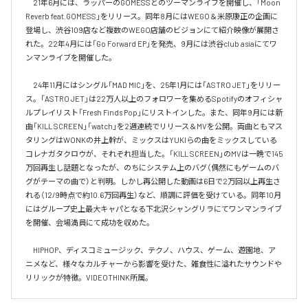
　21年6月には、ラッパーのGOMESSとのツーマンライブを開催し、「Moon 
Reverb feat.GOMESS」をリリース。同年8月にはWEGO＆米原康正の企画に
登場し、渋谷109店など複数のWEGO店舗のビジョンにて紹介映像が展開さ
れた。22年4月には「Go Forward EP」を発売、9月には渋谷club asiaにてワ
ンマンライブを開催した。

　24年11月にはシングル「MAD MIC」を、25年1月には「ASTRO JET」をリリー
ス。「ASTRO JET」は22万人以上のフォロワーを集めるSpotifyのオフィシャ
ルプレイリスト「Fresh Finds Pop」にリストインした。また、同年9月には新
曲「KILL SCREEN」「watch」を2週連続でリリース＆MVを公開。両曲ともマス
タリングはWONKの井上幹が、ミックスはYUKIらの曲をミックスしている
コレナガタクロウが、それぞれ担当した。「KILL SCREEN」のMVは一晩で145
万回再生し話題となったが、のちにシステム上のバグ（偶然にもゲームのバ
グがテーマの曲で）と判明。しかし再公開した動画は6日で2万回以上再生さ
れる（12/9時点で約10.6万回再生）など、順調に評価を受けている。同年10月
にはグループ史上最大キャパとなる下北沢シャングリラにてワンマンライブ
を開催、会場満員にて成功を収めた。

　HIPHOP、ディスコミュージック、テクノ、ハウス、ゲーム、遊園地、ア
ニメなど、様々なカルチャーから影響を受けた、雑食性に溢れたサウンドや
リリックが特徴。VIDEOTHINK所属。