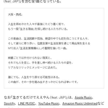
(feat. JAP)」を含む全1曲となっている。
大阪・西成。

人生を諦めかけた人々が最後にたどり着く街で、

もう一度「生きる理由」を探し続ける人たちがいる。

この楽曲は、生活困窮や孤独、絶望の中でも前を向こうとする人々、

そして彼らに寄り添い、住居支援や生活支援を通じて再出発を支える

NPO法人「生活支援機構ALL」の奮闘を描いた一曲。

綺麗ごとでは片付けられない現実と、

それでも人を信じ、手を差し伸べ続ける人たちの姿を、

リアルなリリックとメッセージに込めた。

誰にでも、人生をやり直せる可能性はある。

この曲が、その一歩を踏み出すきっかけになれば幸いです。
なお「
生きてるだけでええやん (feat. JAP)
」は、
Apple Music
、
Spotify
、
LINE MUSIC
、
YouTube Music
、
Amazon Music Unlimited
など