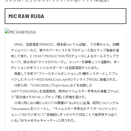
MIC RAW RUGA
　KMNZ、吉田凜音/RINNEEE、根本凪（ex.でんぱ組）、でか美ちゃん、初期
ライムベリーなど、数々のアーティストをプロデュース及びラップ楽曲を提
供して来た、E TICKET PRODUCTIONプロデュースによるガールズラップグ
ループ。読み方は「マイクロウルーガ」。メンバーを募集しつつ活動中。オー
ディションのオフィシャルサポーターは吉田凜音がつとめた。

　発進して半年で「フリースタイルダンジョン」の1期モンスターとしてブレ
イクしたラッパーのDOTAMAとhy4_4yhの2マンライブのOAに抜擢された。

　19年10月、「CONCORDE」「Right Now」などを収録した
1stEP「CONCORDE」を全国発売。同作はライムスター宇多丸の連載コラムに
て「突き抜けた90’sヒップホップ愛」と評価を受けた。

　20年2月には川崎CLUB CITTA’開催の「@JAM」に出演。同月に1stシングル
「dog kawaii」をリリースし、「ライムスター宇多丸のアフター6 ジャンクシ
ョン」（TBSラジオ）にて「本格的にきっちりやり切ることで批評性すら出て
いる」「めちゃめちゃキャッチー」と評された。
