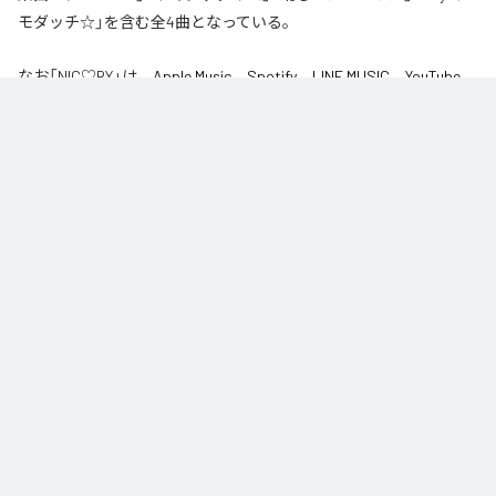
モダッチ☆」を含む全4曲となっている。
なお「
NIC♡RY
」は、
Apple Music
、
Spotify
、
LINE MUSIC
、
YouTube
Music
、
Amazon Music Unlimited
などの音楽配信サービスで聴くこと
ができる。
各配信サービス：
NIC♡RY
1
：
PEACE
NIC♡RY
2
：
サマグッタイム
NIC♡RY
3
：
踊るニンニコリン