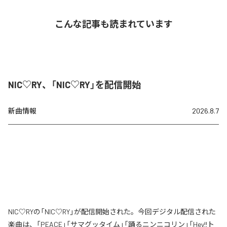
こんな記事も読まれています
NIC♡RY、「NIC♡RY」を配信開始
新曲情報
2026.8.7
NIC♡RYの「NIC♡RY」が配信開始された。今回デジタル配信された
楽曲は、「PEACE」「サマグッタイム」「踊るニンニコリン」「Hey!!ト