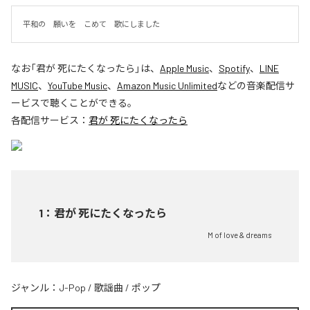
平和の　願いを　こめて　歌にしました
なお「
君が 死にたくなったら
」は、
Apple Music
、
Spotify
、
LINE
MUSIC
、
YouTube Music
、
Amazon Music Unlimited
などの音楽配信サ
ービスで聴くことができる。
各配信サービス：
君が 死にたくなったら
1
：
君が 死にたくなったら
M of love & dreams
ジャンル：
J-Pop
/
歌謡曲
/
ポップ