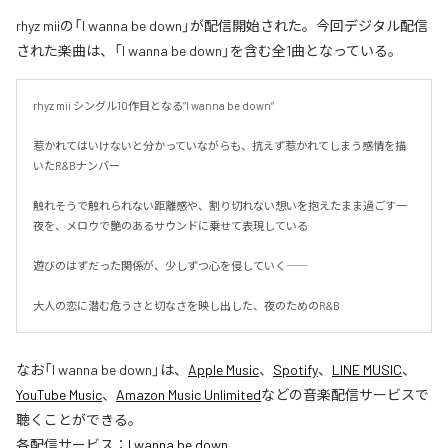
rhyz miiの「I wanna be down」が配信開始された。今回デジタル配信
された楽曲は、「I wanna be down」を含む全1曲となっている。
rhyz mii シングル10作目となる”I wanna be down”

惹かれてはいけないと分かっていながらも、抗えず惹かれてしまう感情を描
いたR&Bナンバー

触れそうで触れられない距離感や、割り切れない想いを抱えたまま過ごす一
夜を、メロウで艶のあるサウンドに乗せて表現している

遊びのはずだった関係が、少しずつ心を侵していく――

大人の恋に潜む危うさと切なさを映し出した、夜のためのR&B
なお「
I wanna be down
」は、
Apple Music
、
Spotify
、
LINE MUSIC
、
YouTube Music
、
Amazon Music Unlimited
などの音楽配信サービスで
聴くことができる。
各配信サービス：
I wanna be down