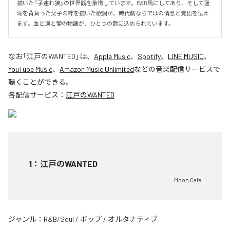
描いた『子連れ狼』の世界観を象徴しています。R&B風にしてあり、そして運
命を背負った父子の絆を描いた歌詞が、時代劇ならではの情念と覚悟を伝え
ます。血と涙と愛の物語が、ひとつの歌に込められています。
なお「
江戸のWANTED
」は、
Apple Music
、
Spotify
、
LINE MUSIC
、
YouTube Music
、
Amazon Music Unlimited
などの音楽配信サービスで
聴くことができる。
各配信サービス：
江戸のWANTED
1
：
江戸のWANTED
Moon Cafe
ジャンル：
R&B/Soul
/
ポップ
/
オルタナティブ