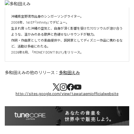
沖縄県宜野湾市出身のシンガーソングライター。

2008年、1st EP『Infinity』でデビュー。

生まれ育った沖縄の空気と、自身が深く影響を受けた70’Sソウルが溶け合う
ような、温かみのある歌声と色褪せないサウンドが魅力。

作詞・作曲家としての楽曲提供や、訳詞家としてディズニー作品に携わるな
ど、活動は多岐にわたる。

2026年8月、 「MONEY DON’T BUY」をリリース。
多和田えみ
の他のリリース：
多和田えみ
http://sites.google.com/view/tawataemiofficialwebsite