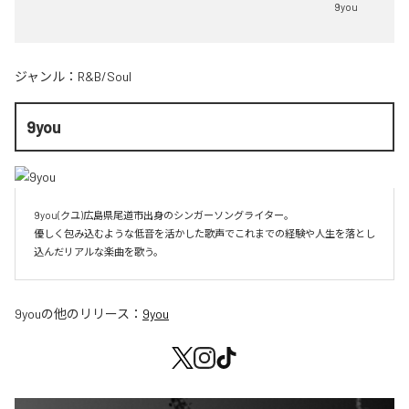
9you
ジャンル：
R&B/Soul
9you
9you(クユ)広島県尾道市出身のシンガーソングライター。

優しく包み込むような低音を活かした歌声でこれまでの経験や人生を落とし
込んだリアルな楽曲を歌う。
9you
の他のリリース：
9you