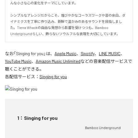
んな小さな心の変化をテーマにしています。

シンプルなアレンジだからこそ、煌びやかなコーラスワークや音の余白、ダ
イナミクスを丁寧に作り込み、新鮮で温かみのあるサウンドを目指しまし
た。Tierra Whackの自由な発想から影響を受けつつも、Bamboo 
Undergroundらしい、飾らないソウルフルな表現を大切にしています。
なお「
Singing for you
」は、
Apple Music
、
Spotify
、
LINE MUSIC
、
YouTube Music
、
Amazon Music Unlimited
などの音楽配信サービスで
聴くことができる。
各配信サービス：
Singing for you
1
：
Singing for you
Bamboo Underground