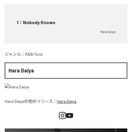
1
：
Nobody Knows
Hara Daiya
ジャンル：
R&B/Soul
Hara Daiya
Hara Daiya
の他のリリース：
Hara Daiya