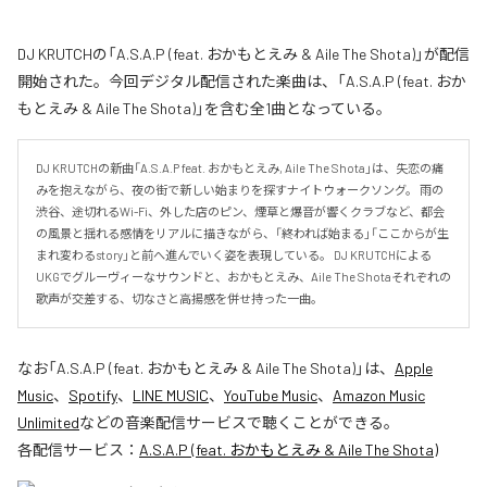
DJ KRUTCHの「A.S.A.P (feat. おかもとえみ & Aile The Shota)」が配信
開始された。今回デジタル配信された楽曲は、「A.S.A.P (feat. おか
もとえみ & Aile The Shota)」を含む全1曲となっている。
DJ KRUTCHの新曲「A.S.A.P feat. おかもとえみ, Aile The Shota」は、失恋の痛
みを抱えながら、夜の街で新しい始まりを探すナイトウォークソング。 雨の
渋谷、途切れるWi-Fi、外した店のピン、煙草と爆音が響くクラブなど、都会
の風景と揺れる感情をリアルに描きながら、「終われば始まる」「ここからが生
まれ変わるstory」と前へ進んでいく姿を表現している。 DJ KRUTCHによる
UKGでグルーヴィーなサウンドと、おかもとえみ、Aile The Shotaそれぞれの
歌声が交差する、切なさと高揚感を併せ持った一曲。
なお「
A.S.A.P (feat. おかもとえみ & Aile The Shota)
」は、
Apple
Music
、
Spotify
、
LINE MUSIC
、
YouTube Music
、
Amazon Music
Unlimited
などの音楽配信サービスで聴くことができる。
各配信サービス：
A.S.A.P (feat. おかもとえみ & Aile The Shota)