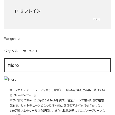
1
：
リフレイン
Micro
Wergshire
ジャンル：
R&B/Soul
Micro
サーフカルチャー・シーンを牽引しながら、幅広い音楽を生み出し続けてい
る「Micro (Def Tech)」

ハワイ育ちのShenとともにDef Techを結成。音楽シーンで確固たる存在感
を放ち、ヒットチューンとなった「My Way」を含むアルバム「Def Tech」は、
280万枚以上のセールスを記録し、様々な世代を通してエヴァーグリーンな