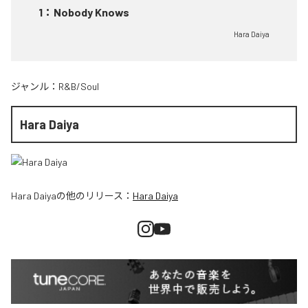
1
：
Nobody Knows
Hara Daiya
ジャンル：
R&B/Soul
Hara Daiya
Hara Daiya
の他のリリース：
Hara Daiya