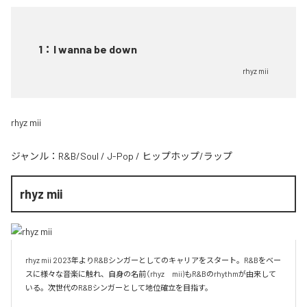
1
：
I wanna be down
rhyz mii
rhyz mii
ジャンル：
R&B/Soul
/
J-Pop
/
ヒップホップ/ラップ
rhyz mii
rhyz mii 2023年よりR&Bシンガーとしてのキャリアをスタート。R&Bをベー
スに様々な音楽に触れ、自身の名前（rhyz　mii)もR&Bのrhythmが由来して
いる。次世代のR&Bシンガーとして地位確立を目指す。