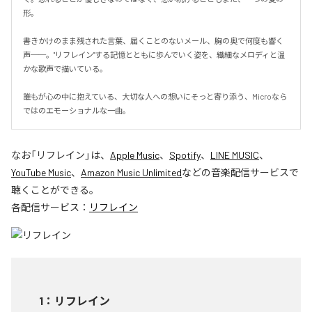
形。

書きかけのまま残された言葉、届くことのないメール、胸の奥で何度も響く
声──。"リフレイン"する記憶とともに歩んでいく姿を、繊細なメロディと温
かな歌声で描いている。

誰もが心の中に抱えている、大切な人への想いにそっと寄り添う、Microなら
ではのエモーショナルな一曲。
なお「
リフレイン
」は、
Apple Music
、
Spotify
、
LINE MUSIC
、
YouTube Music
、
Amazon Music Unlimited
などの音楽配信サービスで
聴くことができる。
各配信サービス：
リフレイン
1
：
リフレイン