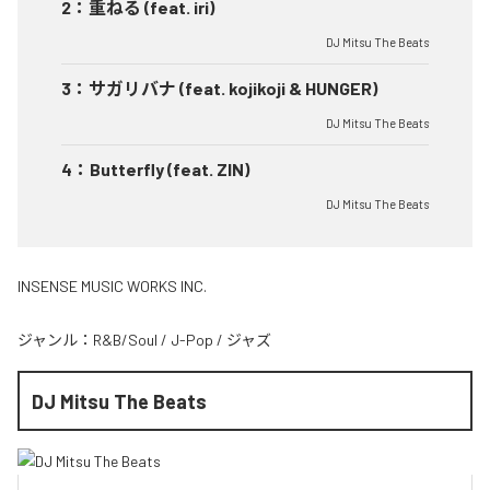
2
：
重ねる (feat. iri)
DJ Mitsu The Beats
3
：
サガリバナ (feat. kojikoji & HUNGER)
DJ Mitsu The Beats
4
：
Butterfly (feat. ZIN)
DJ Mitsu The Beats
INSENSE MUSIC WORKS INC.
ジャンル：
R&B/Soul
/
J-Pop
/
ジャズ
DJ Mitsu The Beats