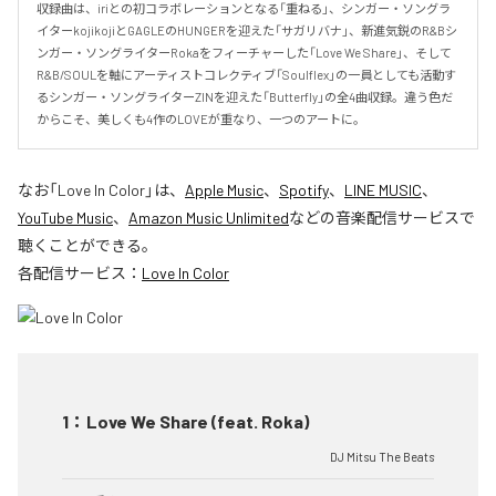
収録曲は、iriとの初コラボレーションとなる「重ねる」、シンガー・ソングラ
イターkojikojiとGAGLEのHUNGERを迎えた「サガリバナ」、新進気鋭のR&Bシ
ンガー・ソングライターRokaをフィーチャーした「Love We Share」、そして
R&B/SOULを軸にアーティストコレクティブ「Soulflex」の一員としても活動す
るシンガー・ソングライターZINを迎えた「Butterfly」の全4曲収録。違う色だ
からこそ、美しくも4作のLOVEが重なり、一つのアートに。
なお「
Love In Color
」は、
Apple Music
、
Spotify
、
LINE MUSIC
、
YouTube Music
、
Amazon Music Unlimited
などの音楽配信サービスで
聴くことができる。
各配信サービス：
Love In Color
1
：
Love We Share (feat. Roka)
DJ Mitsu The Beats