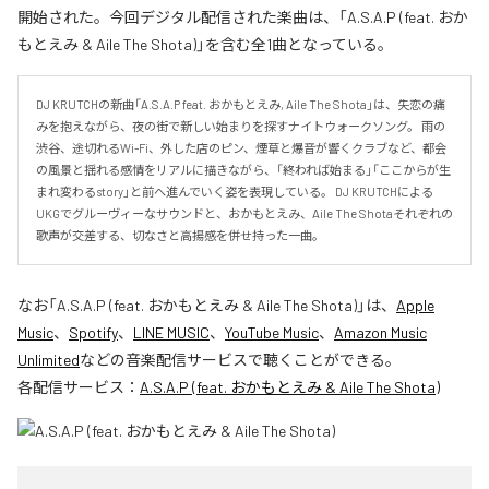
開始された。今回デジタル配信された楽曲は、「A.S.A.P (feat. おか
もとえみ & Aile The Shota)」を含む全1曲となっている。
DJ KRUTCHの新曲「A.S.A.P feat. おかもとえみ, Aile The Shota」は、失恋の痛
みを抱えながら、夜の街で新しい始まりを探すナイトウォークソング。 雨の
渋谷、途切れるWi-Fi、外した店のピン、煙草と爆音が響くクラブなど、都会
の風景と揺れる感情をリアルに描きながら、「終われば始まる」「ここからが生
まれ変わるstory」と前へ進んでいく姿を表現している。 DJ KRUTCHによる
UKGでグルーヴィーなサウンドと、おかもとえみ、Aile The Shotaそれぞれの
歌声が交差する、切なさと高揚感を併せ持った一曲。
なお「
A.S.A.P (feat. おかもとえみ & Aile The Shota)
」は、
Apple
Music
、
Spotify
、
LINE MUSIC
、
YouTube Music
、
Amazon Music
Unlimited
などの音楽配信サービスで聴くことができる。
各配信サービス：
A.S.A.P (feat. おかもとえみ & Aile The Shota)