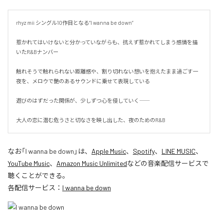
rhyz mii シングル10作目となる”I wanna be down”

惹かれてはいけないと分かっていながらも、抗えず惹かれてしまう感情を描
いたR&Bナンバー

触れそうで触れられない距離感や、割り切れない想いを抱えたまま過ごす一
夜を、メロウで艶のあるサウンドに乗せて表現している

遊びのはずだった関係が、少しずつ心を侵していく――

大人の恋に潜む危うさと切なさを映し出した、夜のためのR&B
なお「
I wanna be down
」は、
Apple Music
、
Spotify
、
LINE MUSIC
、
YouTube Music
、
Amazon Music Unlimited
などの音楽配信サービスで
聴くことができる。
各配信サービス：
I wanna be down