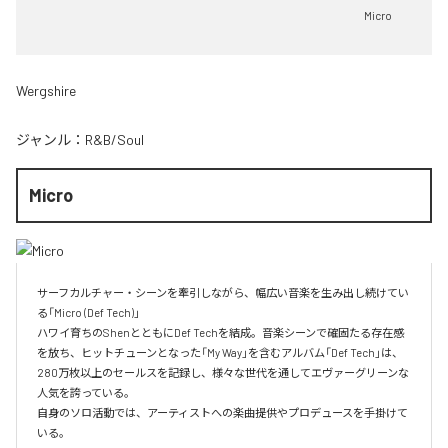
Micro
Wergshire
ジャンル：
R&B/Soul
Micro
サーフカルチャー・シーンを牽引しながら、幅広い音楽を生み出し続けてい
る「Micro (Def Tech)」

ハワイ育ちのShenとともにDef Techを結成。音楽シーンで確固たる存在感
を放ち、ヒットチューンとなった「My Way」を含むアルバム「Def Tech」は、
280万枚以上のセールスを記録し、様々な世代を通してエヴァーグリーンな
人気を誇っている。

自身のソロ活動では、アーティストへの楽曲提供やプロデュースを手掛けて
いる。