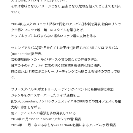
ズミカルにメロディアスに流れていく.

それは意味となり,イメージとなり,音楽となり,垣根を超えてどこまでも飛ん
でいく.

2003年,志人とのユニット降神で同名のアルバム[降神]を発表,独自のリリッ
ク世界とフロウで唯一無二のスタイルを築きあげ,

ヒップホップには収まらない幅広いファン層の支持を得る.

セカンドアルバム[望~月を亡くした王様~]を経て,2005年にソロ.アルバム 
[melhentrips]を発表,

音楽雑誌REMIXの HIPHOPディスク賞受賞などの評価を得た.

日常の中のやさしさや,若者の抱く閉塞感を叙情的な詩に描き,

時に歌い上げ,時にポエトリー.リーディングにも聴こえる独特のフロウで紡
ぐ.

フリースタイルや,ポエトリー.リーディングイベントにも積極的に参加,

ジャンルをクロスオーバーしたライブ活動をし,

山水人,otonotani,フジロックフェスティバル2008などの野外フェスにも精
力的に参加しながら,

他アーティストへの客演を多数発表している.

2013年 12月 2nd solo album "アカシャの唇" 発表

2023年　9月　なのるなもない × YAMAAN名義によるアルバム"水月"発表