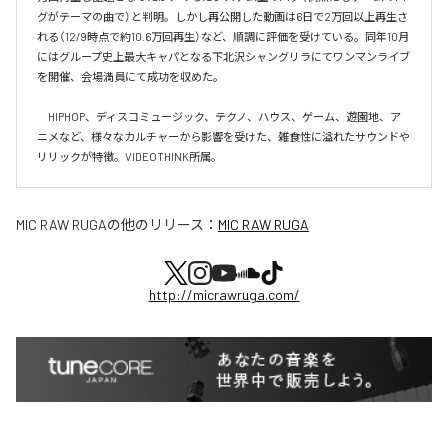
グがテーマの曲で）と判明。しかし再公開した動画は6日で2万回以上再生さ
れる（12/9時点で約10.6万回再生）など、順調に評価を受けている。同年10月
にはグループ史上最大キャパとなる下北沢シャングリラにてワンマンライブ
を開催、会場満員にて成功を収めた。

　HIPHOP、ディスコミュージック、テクノ、ハウス、ゲーム、遊園地、ア
ニメなど、様々なカルチャーから影響を受けた、雑食性に溢れたサウンドや
リリックが特徴。VIDEOTHINK所属。
MIC RAW RUGA
の他のリリース：
MIC RAW RUGA
http://micrawruga.com/