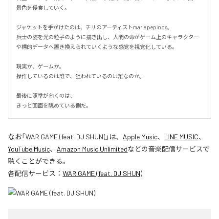
景色を侵食していく。

ジャケットを手がけたのは、チリのアーティストmariapepinos。

兵士の姿を光の粒子のように描き出し、人間の命がゲーム上のキャラクター
や標的データへ置き換えられていくような感覚を視覚化している。

現実か、ゲームか。

操作しているのは誰で、狙われているのは誰なのか。

最後に照準が向くのは、

きっと画面を眺めている側だ。
なお「
WAR GAME (feat. DJ SHUN)
」は、
Apple Music
、
LINE MUSIC
、
YouTube Music
、
Amazon Music Unlimited
などの音楽配信サービスで
聴くことができる。
各配信サービス：
WAR GAME (feat. DJ SHUN)