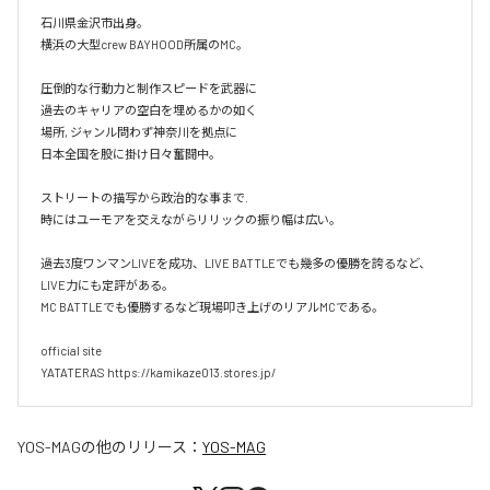
石川県金沢市出身。

横浜の大型crew BAYHOOD所属のMC。

圧倒的な行動力と制作スピードを武器に

過去のキャリアの空白を埋めるかの如く

場所, ジャンル問わず神奈川を拠点に

日本全国を股に掛け日々奮闘中。

ストリートの描写から政治的な事まで.

時にはユーモアを交えながらリリックの振り幅は広い。

過去3度ワンマンLIVEを成功、LIVE BATTLEでも幾多の優勝を誇るなど、
LIVE力にも定評がある。

MC BATTLEでも優勝するなど現場叩き上げのリアルMCである。

official site

YATATERAS https://kamikaze013.stores.jp/
YOS-MAG
の他のリリース：
YOS-MAG