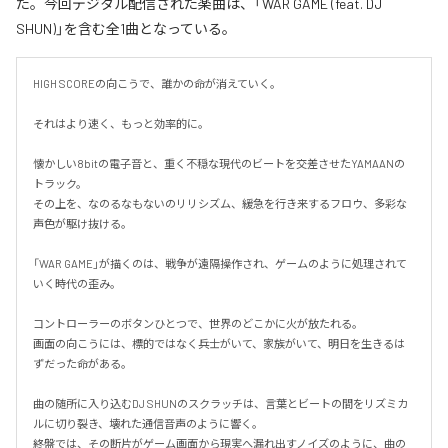
た。今回デジタル配信された楽曲は、「WAR GAME (feat. DJ
SHUN)」を含む全1曲となっている。
HIGH SCOREの向こうで、誰かの命が消えていく。

それはより速く、もっと効率的に。

懐かしい8bitの電子音と、重く不穏な現代のビートを交差させたYAMAANの
トラック。

その上を、なのるなもないのリリシズム、緩急を行き来するフロウ、多彩な
声色が駆け抜ける。

「WAR GAME」が描くのは、戦争が遠隔操作され、ゲームのように処理されて
いく時代の歪み。

コントローラーのボタンひとつで、世界のどこかに火が放たれる。

画面の向こうには、標的ではなく兵士がいて、家族がいて、明日を生きるは
ずだった命がある。

曲の随所に入り込むDJ SHUNのスクラッチは、言葉とビートの間をリズミカ
ルに切り裂き、壊れた通信音声のように響く。

終盤では、その断片がゲーム画面から現実へ漏れ出すノイズのように、曲の