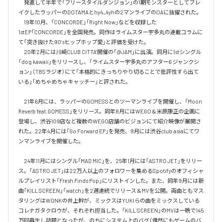
　発進して半年で「フリースタイルダンジョン」の1期モンスターとしてブレ
イクしたラッパーのDOTAMAとhy4_4yhの2マンライブのOAに抜擢された。

　19年10月、「CONCORDE」「Right Now」などを収録した
1stEP「CONCORDE」を全国発売。同作はライムスター宇多丸の連載コラムに
て「突き抜けた90’sヒップホップ愛」と評価を受けた。

　20年2月には川崎CLUB CITTA’開催の「@JAM」に出演。同月に1stシングル
「dog kawaii」をリリースし、「ライムスター宇多丸のアフター6 ジャンクシ
ョン」（TBSラジオ）にて「本格的にきっちりやり切ることで批評性すら出て
いる」「めちゃめちゃキャッチー」と評された。

　21年6月には、ラッパーのGOMESSとのツーマンライブを開催し、「Moon 
Reverb feat.GOMESS」をリリース。同年8月にはWEGO＆米原康正の企画に
登場し、渋谷109店など複数のWEGO店舗のビジョンにて紹介映像が展開さ
れた。22年4月には「Go Forward EP」を発売、9月には渋谷club asiaにてワ
ンマンライブを開催した。

　24年11月にはシングル「MAD MIC」を、25年1月には「ASTRO JET」をリリー
ス。「ASTRO JET」は22万人以上のフォロワーを集めるSpotifyのオフィシャ
ルプレイリスト「Fresh Finds Pop」にリストインした。また、同年9月には新
曲「KILL SCREEN」「watch」を2週連続でリリース＆MVを公開。両曲ともマス
タリングはWONKの井上幹が、ミックスはYUKIらの曲をミックスしている
コレナガタクロウが、それぞれ担当した。「KILL SCREEN」のMVは一晩で145
万回再生し話題となったが、のちにシステム上のバグ（偶然にもゲームのバ