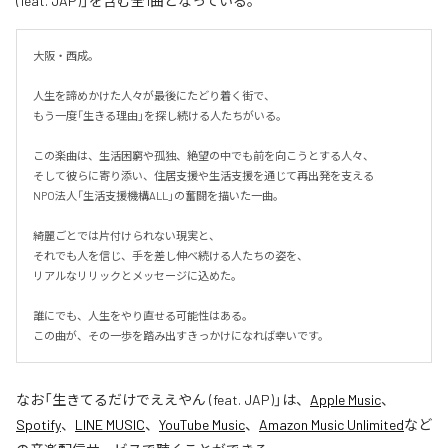
(feat. JAP)」を含む全1曲となっている。
大阪・西成。

人生を諦めかけた人々が最後にたどり着く街で、

もう一度「生きる理由」を探し続ける人たちがいる。

この楽曲は、生活困窮や孤独、絶望の中でも前を向こうとする人々、

そして彼らに寄り添い、住居支援や生活支援を通じて再出発を支える

NPO法人「生活支援機構ALL」の奮闘を描いた一曲。

綺麗ごとでは片付けられない現実と、

それでも人を信じ、手を差し伸べ続ける人たちの姿を、

リアルなリリックとメッセージに込めた。

誰にでも、人生をやり直せる可能性はある。

この曲が、その一歩を踏み出すきっかけになれば幸いです。
なお「
生きてるだけでええやん (feat. JAP)
」は、
Apple Music
、
Spotify
、
LINE MUSIC
、
YouTube Music
、
Amazon Music Unlimited
など