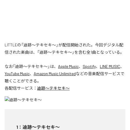
LITTLEの「迪跡〜テキセキ〜」が配信開始された。今回デジタル配
信された楽曲は、「迪跡〜テキセキ〜」を含む全1曲となっている。
なお「
迪跡〜テキセキ〜
」は、
Apple Music
、
Spotify
、
LINE MUSIC
、
YouTube Music
、
Amazon Music Unlimited
などの音楽配信サービスで
聴くことができる。
各配信サービス：
迪跡〜テキセキ〜
1
：
迪跡〜テキセキ〜