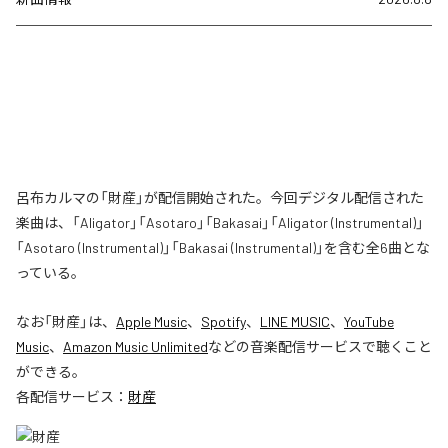
呂布カルマの「財産」が配信開始された。今回デジタル配信された
楽曲は、「Aligator」「Asotaro」「Bakasai」「Aligator (Instrumental)」
「Asotaro (Instrumental)」「Bakasai (Instrumental)」を含む全6曲とな
っている。
なお「
財産
」は、
Apple Music
、
Spotify
、
LINE MUSIC
、
YouTube
Music
、
Amazon Music Unlimited
などの音楽配信サービスで聴くこと
ができる。
各配信サービス：
財産