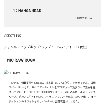
1
：
MANGA HEAD
MIC RAW RUGA
VIDEOTHINK
ジャンル：
ヒップホップ/ラップ
/
J-Pop
/
アイドル(女性)
MIC RAW RUGA
　KMNZ、吉田凜音/RINNEEE、根本凪（ex.でんぱ組）、でか美ちゃん、初期
ライムベリーなど、数々のアーティストをプロデュース及びラップ楽曲を提
供して来た、E TICKET PRODUCTIONプロデュースによるガールズラップグ
ループ。読み方は「マイクロウルーガ」。メンバーを募集しつつ活動中。オー
ディションのオフィシャルサポーターは吉田凜音がつとめた。
