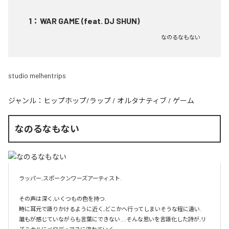
1
：
WAR GAME (feat. DJ SHUN)
なのるなもない
studio melhentrips
ジャンル：
ヒップホップ/ラップ
/
オルタナティブ
/
ゲーム
なのるなもない
ラッパー,スポークンワーズアーティスト.

その声は深く,いくつもの色を持つ.

時に耳元で語りかけるように近く,どこかへ行ってしまいそうな程に遠い.

誰もが感じていながらも言葉にできない....そんな思いを言語化した詩が,リ