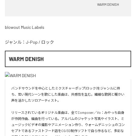
WARM DENISH
blowout Music Labels
ジャンル：
J-Pop
/
ロック
WARM DENISH
バンドサウンドを中心としたミクスチャーポップ(ロック)をジャンルに持
ち、若い現代シーンを歌にした楽曲は、共感性を生む。繊細な歌詞と暖かい
声を活かしたソロアーティスト。

リリースされているオリジナル楽曲は、全てComposer／Vo：みやっち自身
が作詞作曲、編曲を行っている。アルバムのジャケット写真やイラスト、ミ
ュージックビデオの撮影やアニメーション作り、ウォームデニッシュのコン
セプトであるファストフード店をCG/3D制作ソフトで自ら作るなど、多彩な