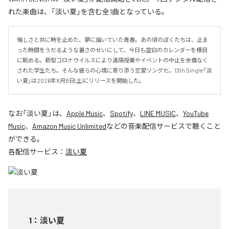
れた楽曲は、「淡い夏」を含む全1曲となっている。
悔しさと共に時を止めた、夢に描いていた青春。あの頃のぼくたちは、止ま
った時間をうだるような暑さのせいにして、今日も空白のカレンダーを横目
に眺める。新型コロナウイルスにより遠隔授業やイベントの中止を余儀なく
された学生たち。そんな彼らの心境に寄り添う恋愛ソングだ。13th Single「淡
い夏」は2026年8月8日(土)にリリースを開始した。
なお「
淡い夏
」は、
Apple Music
、
Spotify
、
LINE MUSIC
、
YouTube
Music
、
Amazon Music Unlimited
などの音楽配信サービスで聴くこと
ができる。
各配信サービス：
淡い夏
1
：
淡い夏