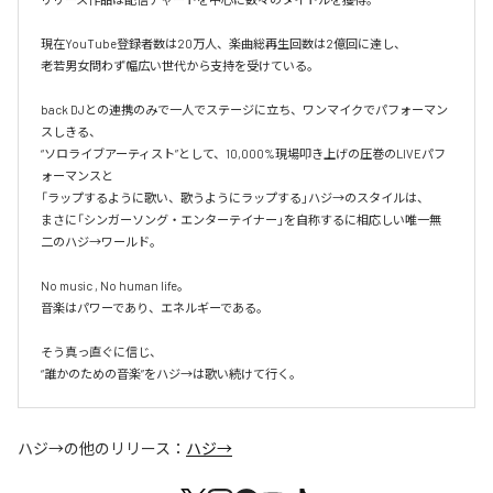
現在YouTube登録者数は20万人、楽曲総再生回数は2億回に達し、

老若男女問わず幅広い世代から支持を受けている。 

back DJとの連携のみで一人でステージに立ち、ワンマイクでパフォーマン
スしきる、

“ソロライブアーティスト”として、10,000%現場叩き上げの圧巻のLIVEパフ
ォーマンスと

「ラップするように歌い、歌うようにラップする」ハジ→のスタイルは、

まさに「シンガーソング・エンターテイナー」を自称するに相応しい唯一無
二のハジ→ワールド。

No music , No human life。

音楽はパワーであり、エネルギーである。

そう真っ直ぐに信じ、

ハジ→
の他のリリース：
ハジ→