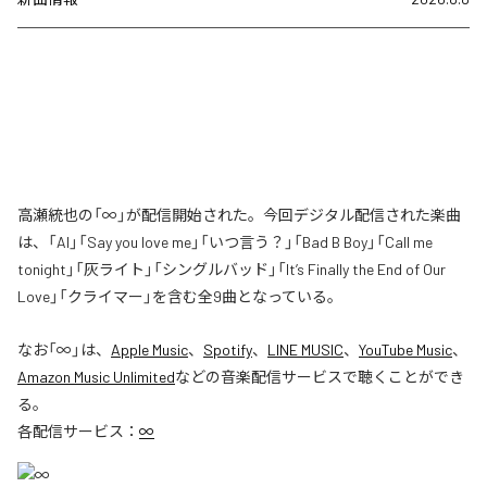
高瀬統也の「∞」が配信開始された。今回デジタル配信された楽曲
は、「AI」「Say you love me」「いつ言う？」「Bad B Boy」「Call me
tonight」「灰ライト」「シングルバッド」「It’s Finally the End of Our
Love」「クライマー」を含む全9曲となっている。
なお「
∞
」は、
Apple Music
、
Spotify
、
LINE MUSIC
、
YouTube Music
、
Amazon Music Unlimited
などの音楽配信サービスで聴くことができ
る。
各配信サービス：
∞