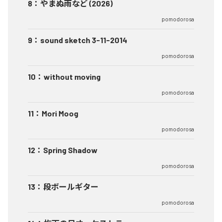
8
：
やまぬ雨など (2026)
pomodorosa
9
：
sound sketch 3-11-2014
pomodorosa
10
：
without moving
pomodorosa
11
：
Mori Moog
pomodorosa
12
：
Spring Shadow
pomodorosa
13
：
段ボールギター
pomodorosa