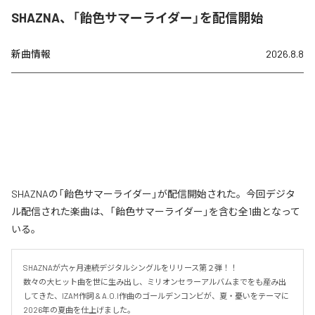
SHAZNA、「飴色サマーライダー」を配信開始
新曲情報
2026.8.8
SHAZNAの「飴色サマーライダー」が配信開始された。今回デジタ
ル配信された楽曲は、「飴色サマーライダー」を含む全1曲となって
いる。
SHAZNAが六ヶ月連続デジタルシングルをリリース第２弾！！

数々の大ヒット曲を世に生み出し、ミリオンセラーアルバムまでをも産み出
してきた、IZAM作詞 & A.O.I作曲のゴールデンコンビが、夏・憂いをテーマに
2026年の夏曲を仕上げました。
