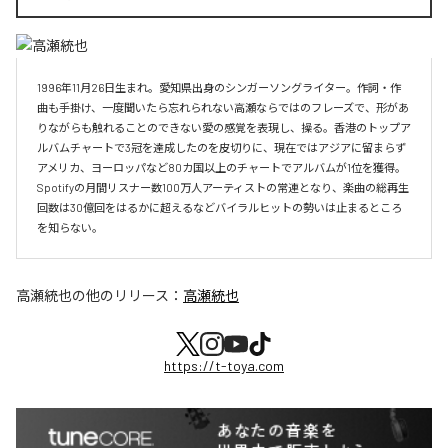
1996年11月26日生まれ。愛知県出身のシンガーソングライター。作詞・作
曲も手掛け、一度聞いたら忘れられない高瀬ならではのフレーズで、形があ
りながらも触れることのできない愛の感覚を表現し、操る。香港のトップア
ルバムチャートで3冠を達成したのを皮切りに、現在ではアジアに留まらず
アメリカ、ヨーロッパなど80カ国以上のチャートでアルバムが1位を獲得。
Spotifyの月間リスナー数100万人アーティストの常連となり、楽曲の総再生
回数は30億回をはるかに超えるなどバイラルヒットの勢いは止まるところ
を知らない。
高瀬統也
の他のリリース：
高瀬統也
https://t-toya.com