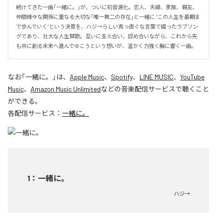
続けてきた一曲「一緒に。」が、ついに初音源化。恋人、夫婦、家族、親友、
仲間――様々な関係に重なる大切な「唯一無二の存在」と一緒に “この人生を最期ま
で歩んでいく”という決意を、ハジ→らしい真っ直ぐな言葉で綴ったラブソン
グであり、壮大な人生賛歌。互いに支え合い、認め合いながら、これから先
も共に創る未来へ進んでゆこうという想いが、温かく力強く胸に響く一曲。
なお「
一緒に。
」は、
Apple Music
、
Spotify
、
LINE MUSIC
、
YouTube
Music
、
Amazon Music Unlimited
などの音楽配信サービスで聴くこと
ができる。
各配信サービス：
一緒に。
1
：
一緒に。
ハジ→