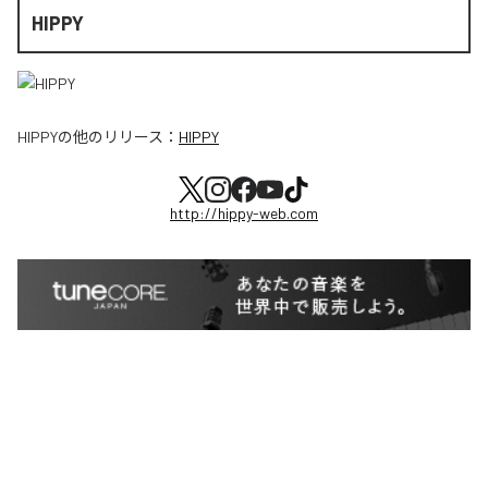
HIPPY
HIPPY
の他のリリース：
HIPPY
http://hippy-web.com