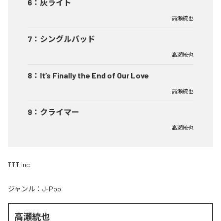
6
：
灰ライト
高瀬統也
7
：
シングルバッド
高瀬統也
8
：
It’s Finally the End of Our Love
高瀬統也
9
：
クライマー
高瀬統也
TTT inc
ジャンル：
J-Pop
高瀬統也