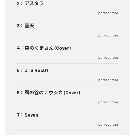
2
：
アスタラ
pomodorosa
3
：
曇天
pomodorosa
4
：
森のくまさん (Cover)
pomodorosa
5
：
JTS Rec01
pomodorosa
6
：
風の谷のナウシカ (Cover)
pomodorosa
7
：
Seven
pomodorosa