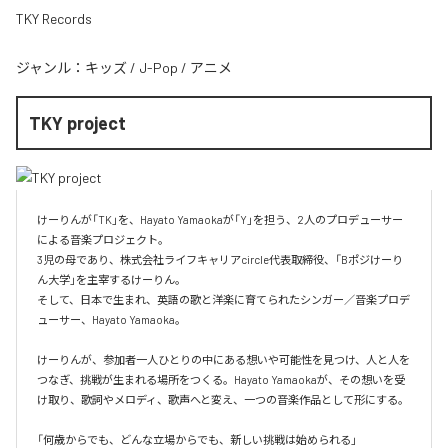
TKY Records
ジャンル：
キッズ
/
J-Pop
/
アニメ
TKY project
けーりんが「TK」を、Hayato Yamaokaが「Y」を担う、2人のプロデューサー
による音楽プロジェクト。

3児の母であり、株式会社ライフキャリアcircle代表取締役、「Bポジけーり
ん大学」を主宰するけーりん。

そして、日本で生まれ、英語の歌と洋楽に育てられたシンガー／音楽プロデ
ューサー、Hayato Yamaoka。

けーりんが、参加者一人ひとりの中にある想いや可能性を見つけ、人と人を
つなぎ、挑戦が生まれる場所をつくる。Hayato Yamaokaが、その想いを受
け取り、歌詞やメロディ、歌声へと変え、一つの音楽作品として形にする。

「何歳からでも、どんな立場からでも、新しい挑戦は始められる」
