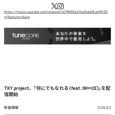
https://music.youtube.com/channel/UCMN39a24haSdeHEarhRt92
g?feature=share
TKY project、「何にでもなれる (feat. IN∞CE)」を配
信開始
新曲情報
2026.8.3