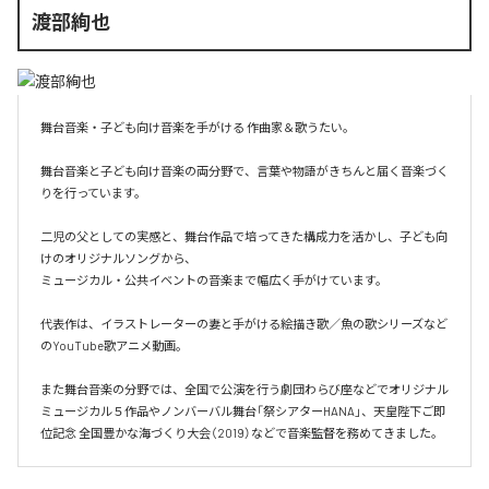
渡部絢也
舞台音楽・子ども向け音楽を手がける 作曲家＆歌うたい。

舞台音楽と子ども向け音楽の両分野で、言葉や物語がきちんと届く音楽づく
りを行っています。

二児の父としての実感と、舞台作品で培ってきた構成力を活かし、子ども向
けのオリジナルソングから、

ミュージカル・公共イベントの音楽まで幅広く手がけています。

代表作は、イラストレーターの妻と手がける絵描き歌／魚の歌シリーズなど
のYouTube歌アニメ動画。

また舞台音楽の分野では、全国で公演を行う劇団わらび座などでオリジナル
ミュージカル５作品やノンバーバル舞台「祭シアターHANA」、天皇陛下ご即
位記念 全国豊かな海づくり大会（2019）などで音楽監督を務めてきました。