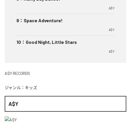
A$Y
9
：
Space Adventure!
A$Y
10
：
Good Night, Little Stars
A$Y
A$Y RECORDS
ジャンル：
キッズ
A$Y