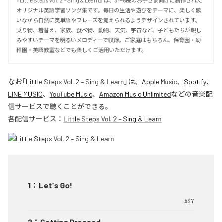
『Little Steps Vol. 2 – Sing & Learn』 は、3〜6歳のお子さま向けに制作された
オリジナル英語学習ソング集です。毎日の生活や遊びをテーマに、楽しく歌
いながら自然に英単語やフレーズを覚えられるようデザインされています。
乗り物、着替え、家族、食べ物、動物、天気、宇宙など、子どもたちが親し
みやすいテーマを明るいメロディーで収録。ご家庭はもちろん、保育園・幼
稚園・英語教室などでも楽しくご活用いただけます。
なお「
Little Steps Vol. 2 – Sing & Learn
」は、
Apple Music
、
Spotify
、
LINE MUSIC
、
YouTube Music
、
Amazon Music Unlimited
などの音楽配
信サービスで聴くことができる。
各配信サービス：
Little Steps Vol. 2 – Sing & Learn
1
：
Let's Go!
A$Y
2
：
Getting Dressed