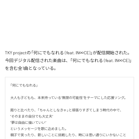
TKY projectの「何にでもなれる (feat. IN∞CE)」が配信開始された。
今回デジタル配信された楽曲は、「何にでもなれる (feat. IN∞CE)」
を含む全1曲となっている。
「何にでもなれる」

大人も子どもも、本来持っている“無限の可能性”をテーマにした応援ソング。

周りと比べたり、「ちゃんとしなきゃ」と頑張りすぎてしまう時代の中で、

“そのままの自分でも大丈夫”

“夢は自由に描いていい”

というメッセージを歌に込めました。

親子で笑ったり、新しいことに挑戦したり、時には思い通りにいかないこと