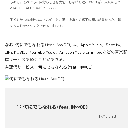
もある。それでも、自分らしさを大切にしながら進んでいけば、未来はもっ
と自由に、楽しく広がっていく。

子どもたちの純粋なエネルギーと、夢に挑戦する親子の想いが重なった、聴
く人の心をワクワクさせる一曲です。
なお「
何にでもなれる (feat. IN∞CE)
」は、
Apple Music
、
Spotify
、
LINE MUSIC
、
YouTube Music
、
Amazon Music Unlimited
などの音楽配
信サービスで聴くことができる。
各配信サービス：
何にでもなれる (feat. IN∞CE)
1
：
何にでもなれる (feat. IN∞CE)
TKY project