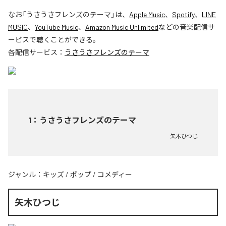
なお「
うさうさフレンズのテーマ
」は、
Apple Music
、
Spotify
、
LINE
MUSIC
、
YouTube Music
、
Amazon Music Unlimited
などの音楽配信サ
ービスで聴くことができる。
各配信サービス：
うさうさフレンズのテーマ
1
：
うさうさフレンズのテーマ
矢木ひつじ
ジャンル：
キッズ
/
ポップ
/
コメディー
矢木ひつじ