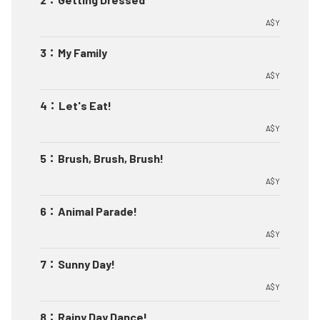
A$Y
3
：
My Family
A$Y
4
：
Let's Eat!
A$Y
5
：
Brush, Brush, Brush!
A$Y
6
：
Animal Parade!
A$Y
7
：
Sunny Day!
A$Y
8
：
Rainy Day Dance!