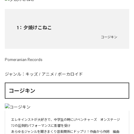
1
：
夕焼けこねこ
コージキン
Pomeranian Records
ジャンル：
キッズ
/
アニメ
/
ボーカロイド
コージキン
エレキインストが大好きで、中学生の時にLPベンチャ－ズ　オンステ－ジ
72の圧倒的パフォ－マンスに影響を受け

あらゆるジャンルを聞きまくり音楽関係にドップリ！作曲から作詞　編曲　