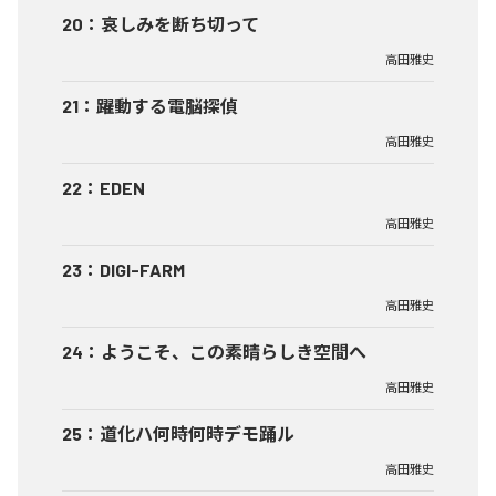
20
：
哀しみを断ち切って
高田雅史
21
：
躍動する電脳探偵
高田雅史
22
：
EDEN
高田雅史
23
：
DIGI-FARM
高田雅史
24
：
ようこそ、この素晴らしき空間へ
高田雅史
25
：
道化ハ何時何時デモ踊ル
高田雅史