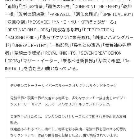
「追憶」「混沌の情景」「霞色の告白」「CONFRONT THE ENEMY」「乾坤
一擲」「敗者の鎮魂歌」「FAREWELL」「消えぬ残光」「SPIRITUAL BOY」
「決意の刻」「MESSAGE」「MA・E・MU・KI♡ぽっぷがーる」
「DESTINATION GUIDES」「閑寂なる都市」「DEEP EMOTION」
「HACKING PRIDE」「我らザクソンに栄光あれ」「刹那いハミングバー
ド」「UNREAL RHYTHM」「一触即発」「畏怖との遭遇」「舞台袖の先導
者」「聖騎士の威光」「ROYAL KNIGHTS」「SEVEN GREAT DEMON
LORDS」「マザー・イーター」「来るべき新世界」「芽吹く希望」「Re-
INSTALL」を含む全30曲となっている。
デジモンストーリー サイバースルゥース オリジナルサウンドトラック

電脳世界と現実世界が交差する物語を、多彩なサウンドで描き出したデジモ
ンストーリー サイバースルゥースのオリジナルサウンドトラック。

音楽を手がけたのは、ダンガンロンパシリーズなどで知られる作曲家の高田
雅史。

疾走感あふれるバトル曲から、物語を彩る楽曲、電脳世界を思わせる幻想的
なサウンドまで、作品の世界観を凝縮した全60曲で構成されています。
