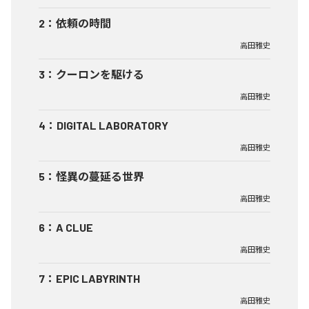
2
：
依頼の時間
高田雅史
3
：
クーロンを駆ける
高田雅史
4
：
DIGITAL LABORATORY
高田雅史
5
：
怪異の蔓延る世界
高田雅史
6
：
A CLUE
高田雅史
7
：
EPIC LABYRINTH
高田雅史