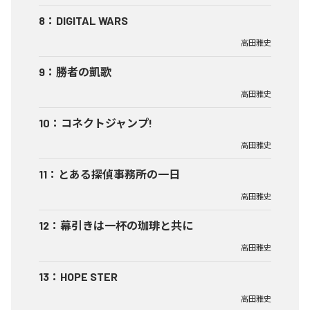
8
：
DIGITAL WARS
高田雅史
9
：
勝者の凱歌
高田雅史
10
：
コネクトジャンプ!
高田雅史
11
：
とある探偵事務所の一日
高田雅史
12
：
幕引きは一杯の珈琲と共に
高田雅史
13
：
HOPE STER
高田雅史