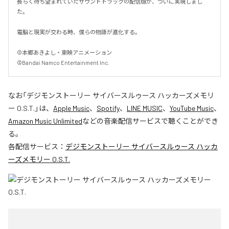
長らく待ち望まれていたサウンドトラックの配信版が、ついに実現しまし
た。

電脳と現実が交わる時、僕らの物語が進化する。

©本郷あきよし・東映アニメーション

©Bandai Namco Entertainment Inc.
なお「
デジモンストーリー サイバースルゥース ハッカーズメモリ
ー O.S.T.
」は、
Apple Music
、
Spotify
、
LINE MUSIC
、
YouTube Music
、
Amazon Music Unlimited
などの音楽配信サービスで聴くことができ
る。
各配信サービス：
デジモンストーリー サイバースルゥース ハッカ
ーズメモリー O.S.T.