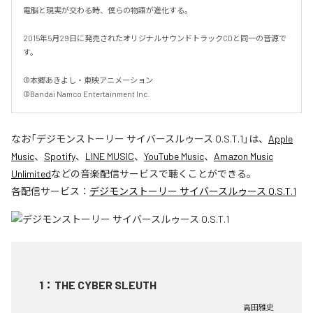
電脳と現実が交わる時、僕らの物語が進化する。

2015年5月29日に発売されたオリジナルサウンドトラックCDと同一の音源で
す。

©本郷あきよし・東映アニメーション

©Bandai Namco Entertainment Inc.
なお「
デジモンストーリー サイバースルゥース O.S.T.1
」は、
Apple
Music
、
Spotify
、
LINE MUSIC
、
YouTube Music
、
Amazon Music
Unlimited
などの音楽配信サービスで聴くことができる。
各配信サービス：
デジモンストーリー サイバースルゥース O.S.T.1
1
：
THE CYBER SLEUTH
高田雅史