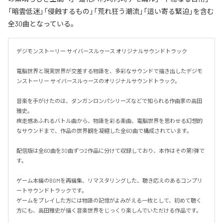
「暗雲低迷」「侵蝕するもの」「荒れ狂う潮流」「這い寄る緊迫」を含む
全30曲となっている。
デジモンストーリー サイバースルゥース オリジナルサウンドトラック

電脳世界と現実世界が交差する物語を、多彩なサウンドで描き出したデジモ
ンストーリー サイバースルゥースのオリジナルサウンドトラック。

音楽を手がけたのは、ダンガンロンパシリーズなどで知られる作曲家の高田
雅史。

疾走感あふれるバトル曲から、物語を彩る楽曲、電脳世界を思わせる幻想的
なサウンドまで、作品の世界観を凝縮した全60曲で構成されています。

配信版は全60曲を30曲ずつ2作品に分けて収録しており、本作はその第1弾で
す。

ゲーム本編のBGMを再編集、リマスタリングした、聴き応えのあるコンプリ
ートサウンドトラックです。

ゲームをプレイした方には物語の記憶がよみがえる一枚として、初めて聴く
方にも、高田雅史が描く音楽世界をじっくり楽しんでいただける作品です。
