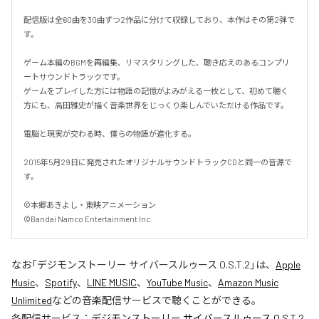
配信版は全60曲を30曲ずつ2作品に分けて収録しており、本作はその第2弾で
す。

ゲーム本編のBGMを再編集、リマスタリングした、聴き応えのあるコンプリ
ートサウンドトラックです。

ゲームをプレイした方には物語の記憶がよみがえる一枚として、初めて聴く
方にも、高田雅史が描く音楽世界をじっくり楽しんでいただける作品です。

電脳と現実が交わる時、僕らの物語が進化する。

2015年5月29日に発売されたオリジナルサウンドトラックCDと同一の音源で
す。

©本郷あきよし・東映アニメーション

©Bandai Namco Entertainment Inc.
なお「
デジモンストーリー サイバースルゥース O.S.T.2
」は、
Apple
Music
、
Spotify
、
LINE MUSIC
、
YouTube Music
、
Amazon Music
Unlimited
などの音楽配信サービスで聴くことができる。
各配信サービス：
デジモンストーリー サイバースルゥース O.S.T.2