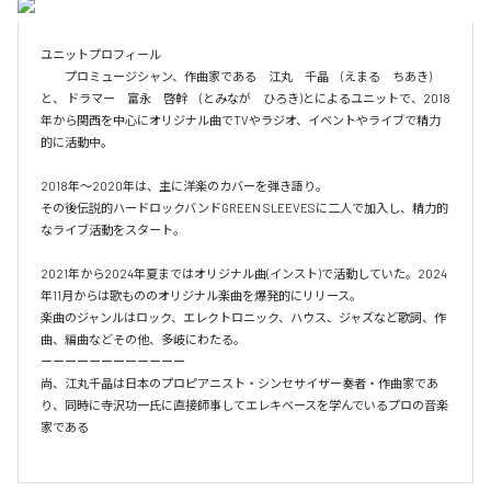
ユニットプロフィール

　　プロミュージシャン、作曲家である　江丸　千晶　(えまる　ちあき)
と、 ドラマー　富永　啓幹　(とみなが　ひろき)とによるユニットで、2018
年から関西を中心にオリジナル曲でTVやラジオ、イベントやライブで精力
的に活動中。

2018年〜2020年は、主に洋楽のカバーを弾き語り。

その後伝説的ハードロックバンドGREEN SLEEVESに二人で加入し、精力的
なライブ活動をスタート。

2021年から2024年夏まではオリジナル曲(インスト)で活動していた。2024
年11月からは歌もののオリジナル楽曲を爆発的にリリース。

楽曲のジャンルはロック、エレクトロニック、ハウス、ジャズなど歌詞、作
曲、編曲などその他、多岐にわたる。

ーーーーーーーーーーーー

尚、江丸千晶は日本のプロピアニスト・シンセサイザー奏者・作曲家であ
り、同時に寺沢功一氏に直接師事してエレキベースを学んでいるプロの音楽
家である
