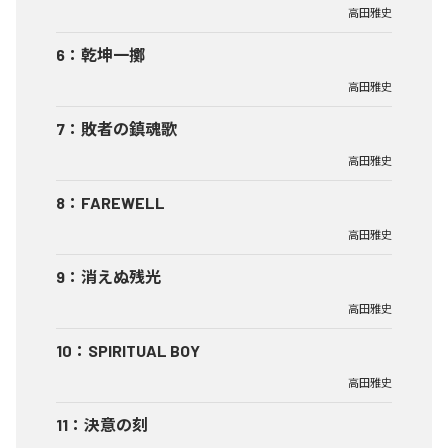
高田雅史
6
：
乾坤一擲
高田雅史
7
：
敗者の鎮魂歌
高田雅史
8
：
FAREWELL
高田雅史
9
：
消えぬ残光
高田雅史
10
：
SPIRITUAL BOY
高田雅史
11
：
決意の刻