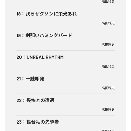
高田雅史
18
：
我らザクソンに栄光あれ
高田雅史
19
：
刹那いハミングバード
高田雅史
20
：
UNREAL RHYTHM
高田雅史
21
：
一触即発
高田雅史
22
：
畏怖との遭遇
高田雅史
23
：
舞台袖の先導者