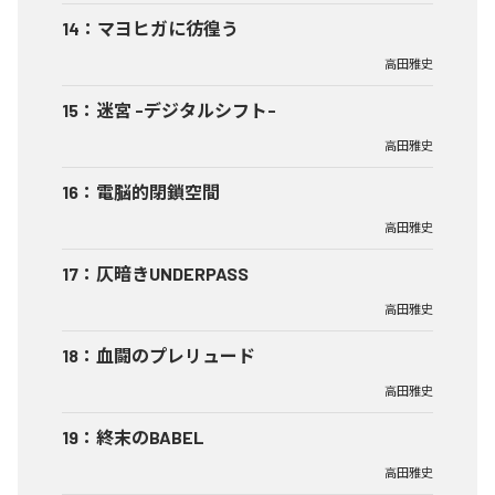
14
：
マヨヒガに彷徨う
高田雅史
15
：
迷宮 -デジタルシフト-
高田雅史
16
：
電脳的閉鎖空間
高田雅史
17
：
仄暗きUNDERPASS
高田雅史
18
：
血闘のプレリュード
高田雅史
19
：
終末のBABEL
高田雅史