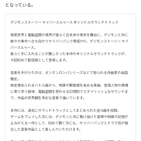
となっている。
デジモンストーリー サイバースルゥース オリジナルサウンドトラック

現実世界と電脳空間の境界が揺らぐ近未来の東京を舞台に、デジモンと共に
数々の事件へ立ち向かうサイバーパンク育成RPG、デジモンストーリー サイ
バースルゥース。

長らく手に入れることが難しかった本作のオリジナルサウンドトラックが、
今回初めて配信版として登場します。

音楽を手がけたのは、ダンガンロンパシリーズなどで知られる作曲家の高田
雅史。

疾走感あふれるバトル曲から、物語の緊張感を高める楽曲、登場人物の感情
に寄り添う旋律、電脳空間を思わせる幻想的でスタイリッシュなサウンドま
で、作品の世界観を多彩な音楽で描いています。

本作には、過去にサウンドトラックとしてまとめられた全16曲を収録。

ゲームをプレイした方には、デジモンと共に駆け抜けた冒険や物語の記憶が
よみがえる一作として、初めて聴く方にも、サイバーパンクとドラマ性が融
合した音楽作品として楽しんでいただけます。
