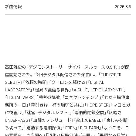
新曲情報
2026.8.6
高田雅史の「デジモンストーリー サイバースルゥース O.S.T.1」が配
信開始された。今回デジタル配信された楽曲は、「THE CYBER
SLEUTH」「依頼の時間」「クーロンを駆ける」「DIGITAL
LABORATORY」「怪異の蔓延る世界」「A CLUE」「EPIC LABYRINTH」
「DIGITAL WARS」「勝者の凱歌」「コネクトジャンプ!」「とある探偵事
務所の一日」「幕引きは一杯の珈琲と共に」「HOPE STER」「マヨヒガ
に彷徨う」「迷宮 -デジタルシフト-」「電脳的閉鎖空間」「仄暗き
UNDERPASS」「血闘のプレリュード」「終末のBABEL」「哀しみを断
ち切って」「躍動する電脳探偵」「EDEN」「DIGI-FARM」「ようこそ、こ
の素晴らしき空間へ」「道化ハ何時何時デモ踊ル」「平穏なる日常」