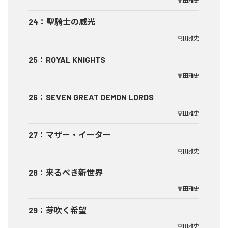
高田雅史
24
：
聖騎士の威光
高田雅史
25
：
ROYAL KNIGHTS
高田雅史
26
：
SEVEN GREAT DEMON LORDS
高田雅史
27
：
マザー・イーター
高田雅史
28
：
来るべき新世界
高田雅史
29
：
芽吹く希望
高田雅史