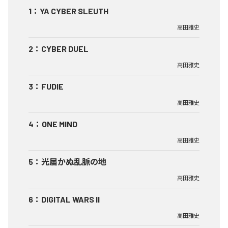
1
：
YA CYBER SLEUTH
高田雅史
2
：
CYBER DUEL
高田雅史
3
：
FUDIE
高田雅史
4
：
ONE MIND
高田雅史
5
：
光届かぬ乱脈の地
高田雅史
6
：
DIGITAL WARS II
高田雅史