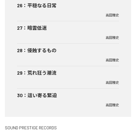
26
：
平穏なる日常
高田雅史
27
：
暗雲低迷
高田雅史
28
：
侵蝕するもの
高田雅史
29
：
荒れ狂う潮流
高田雅史
30
：
這い寄る緊迫
高田雅史
SOUND PRESTIGE RECORDS