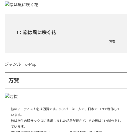
1
：
恋は風に咲く花
万賀
ジャンル：
J-Pop
万賀
彼のアーティスト名は万賀です。メンバーは一人で、日本でDTMで制作して
います。

彼は学生の頃サックスに挑戦しましたが息が続かず、その後はDTM制作をし
ています。
