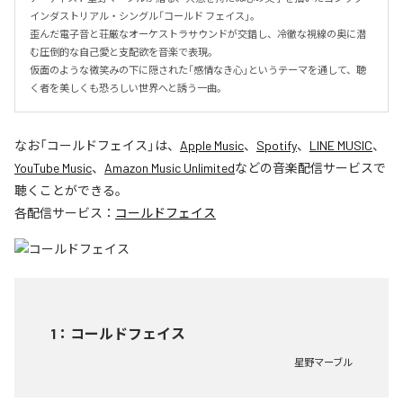
インダストリアル・シングル「コールド フェイス」。

歪んだ電子音と荘厳なオーケストラサウンドが交錯し、冷徹な視線の奥に潜
む圧倒的な自己愛と支配欲を音楽で表現。

仮面のような微笑みの下に隠された「感情なき心」というテーマを通して、聴
く者を美しくも恐ろしい世界へと誘う一曲。
なお「
コールドフェイス
」は、
Apple Music
、
Spotify
、
LINE MUSIC
、
YouTube Music
、
Amazon Music Unlimited
などの音楽配信サービスで
聴くことができる。
各配信サービス：
コールドフェイス
1
：
コールドフェイス
星野マーブル