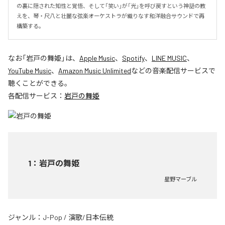
の裏に隠された知性と覚悟、そして「笑い」が「光」を呼び戻すという神話の教
えを、琴・尺八と壮麗な弦楽オーケストラが織りなす和洋融合サウンドで再
構築する。
なお「
岩戸の舞姫
」は、
Apple Music
、
Spotify
、
LINE MUSIC
、
YouTube Music
、
Amazon Music Unlimited
などの音楽配信サービスで
聴くことができる。
各配信サービス：
岩戸の舞姫
1
：
岩戸の舞姫
星野マーブル
ジャンル：
J-Pop
/
演歌/日本伝統