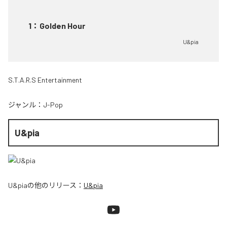
1
：
Golden Hour
U&pia
S.T.A.R.S Entertainment
ジャンル：
J-Pop
U&pia
U&pia
の他のリリース：
U&pia