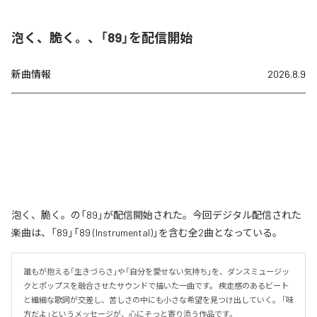
泡く、脆く。、「89」を配信開始
新曲情報
2026.8.9
泡く、脆く。の「89」が配信開始された。今回デジタル配信された
楽曲は、「89」「89 (Instrumental)」を含む全2曲となっている。
誰もが抱える「生きづらさ」や「自分を愛せない気持ち」を、ダンスミュージッ
クとポップスを融合させたサウンドで描いた一曲です。 疾走感のあるビート
と繊細な歌詞が交差し、苦しさの中にも小さな希望を見つけ出していく。 「味
方だよ」というメッセージが、心にそっと寄り添う作品です。