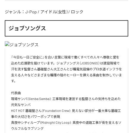
ジャンル：
J-Pop
/
アイドル(女性)
/
ロック
ジョブソングス
『今日も一日ご安全に』を合い言葉に現場で働くすべての人々へ尊敬と愛を
込めた応援歌を届けています。ジョブソングス（JOBSONGS）は建設現場で
汗を流す監督さん基礎屋さん大工さんとび職電気設備のプロ水道インフラを
支える人々などさまざまな職種の陰のヒーローを讃える楽曲を制作していま
す。

代表曲  

現場サンバ (Genba Samba): 工事現場を運営する監督さんの気持ちを込めた
元気なサンバ  

HOT HOT 基礎屋さん (Foundation Crew): 見えない部分が一番大事な基礎工
事の大切さをパワーポップで表現  

真夜中シティループ (Midnight City Loop): 真夜中の道路工事が街を支えるソ
ウルフルなラブソング  
