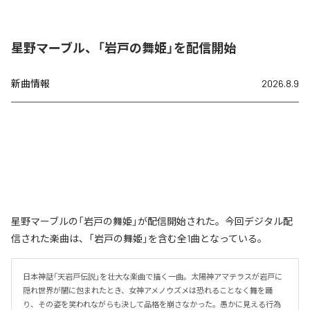
星野マーブル、「岩戸の舞姫」を配信開始
新曲情報
2026.8.9
星野マーブルの「岩戸の舞姫」が配信開始された。今回デジタル配
信された楽曲は、「岩戸の舞姫」を含む全1曲となっている。
日本神話「天岩戸伝説」を壮大な楽曲で描く一曲。太陽神アマテラスが岩戸に
隠れ世界が闇に包まれたとき、女神アメノウズメは恐れることなく舞を踊
り、その姿を笑われながらも決して品格を崩さなかった。愚かに見える行為