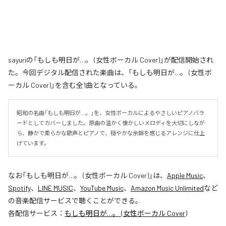
sayuriの「もしも明日が…。 (女性ボーカル Cover)」が配信開始され
た。今回デジタル配信された楽曲は、「もしも明日が…。 (女性ボ
ーカル Cover)」を含む全1曲となっている。
昭和の名曲「もしも明日が…。」を、女性ボーカルによるやさしいピアノバラ
ードとしてカバーしました。原曲の温かく懐かしいメロディを大切にしなが
ら、静かで柔らかな歌声とピアノで、穏やかな余韻を感じるアレンジに仕上
げています。
なお「
もしも明日が…。 (女性ボーカル Cover)
」は、
Apple Music
、
Spotify
、
LINE MUSIC
、
YouTube Music
、
Amazon Music Unlimited
など
の音楽配信サービスで聴くことができる。
各配信サービス：
もしも明日が…。 (女性ボーカル Cover)