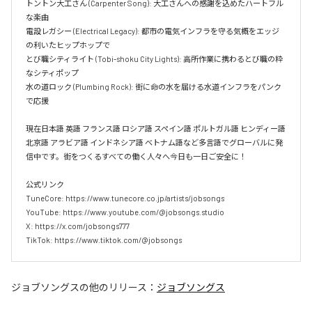
トントン大工さん (Carpenter Song): 大工さんへの感謝を込めたハートフル
な楽曲  

電設レガシー (Electrical Legacy): 都市の電気インフラを守る気概をエッジ
の利いたヒップホップで  

とび職シティライト (Tobi-shoku City Lights): 高所作業に携わるとび職の粋
なシティポップ  

水の道ロック (Plumbing Rock): 街に命の水を届ける水道インフラをパンク
で応援

現在日本語 英語 フランス語 ロシア語 スペイン語 ポルトガル語 ヒンディー語 
北京語 アラビア語 インドネシア語 ベトナム語など多言語でグローバルに発
信中です。街をつくるすべての働く人々へ今日も一日ご安全に！

公式リンク

TuneCore: https://www.tunecore.co.jp/artists/jobsongs

YouTube: https://www.youtube.com/@jobsongs.studio

X: https://x.com/jobsongs777

TikTok: https://www.tiktok.com/@jobsongs
ジョブソングス
の他のリリース：
ジョブソングス