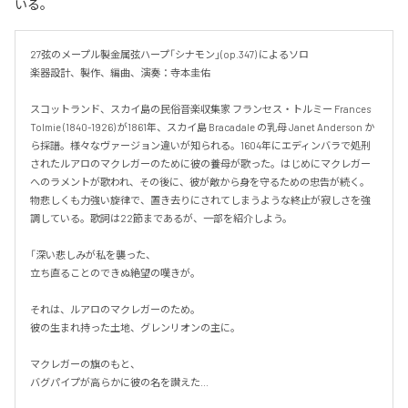
いる。
27弦のメープル製金属弦ハープ「シナモン」(op.347) によるソロ

楽器設計、製作、編曲、演奏：寺本圭佑

スコットランド、スカイ島の民俗音楽収集家 フランセス・トルミー Frances 
Tolmie (1840-1926) が1861年、スカイ島 Bracadale の乳母 Janet Anderson か
ら採譜。様々なヴァージョン違いが知られる。1604年にエディンバラで処刑
されたルアロのマクレガーのために彼の養母が歌った。はじめにマクレガー
へのラメントが歌われ、その後に、彼が敵から身を守るための忠告が続く。
物悲しくも力強い旋律で、置き去りにされてしまうような終止が寂しさを強
調している。歌詞は22節まであるが、一部を紹介しよう。

「深い悲しみが私を襲った、

立ち直ることのできぬ絶望の嘆きが。

それは、ルアロのマクレガーのため。

彼の生まれ持った土地、グレンリオンの主に。

マクレガーの旗のもと、

バグパイプが高らかに彼の名を讃えた...
