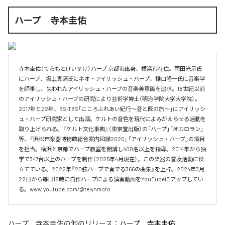
ハープ 寺本圭佑
寺本圭佑（てらもとけいすけ）ハープ 京都市出身、横浜市在住。雨田光示氏
にハープ、坂上真清氏にネオ・アイリッシュ・ハープ、樋口隆一氏に音楽学
を師事し、失われたアイリッシュ・ハープの音楽美意識を追求。18世紀以前
のアイリッシュ・ハープの研究により芸術学博士（明治学院大学大学院）。
2017年と22年、BS-TBS「こころふれあい紀行～音と匠の旅～」にアイリッシ
ュ・ハープ研究家として出演。ケルトの音色を現代によみがえらせる活動を
取り上げられる。『ケルト文化事典』（東京堂出版）の「ハープ」「オカロラン」
等、『浜松市楽器博物館総合案内図録2020』「アイリッシュ・ハープ」の項目
を担当。横浜と京都でハープ教室を開講し400名以上を指導。2014年から独
学で347台以上のハープを制作（2025年4月現在）。この楽器の普及活動に役
立てている。2022年『20弦ハープで奏でる366の曲集』を上梓。2024年3月
22日から毎日18時に自作ハープによる演奏動画をYouTubeにアップしてい
る。www.youtube.com/@telynmoto
ハープ 寺本圭佑
の他のリリース：
ハープ 寺本圭佑