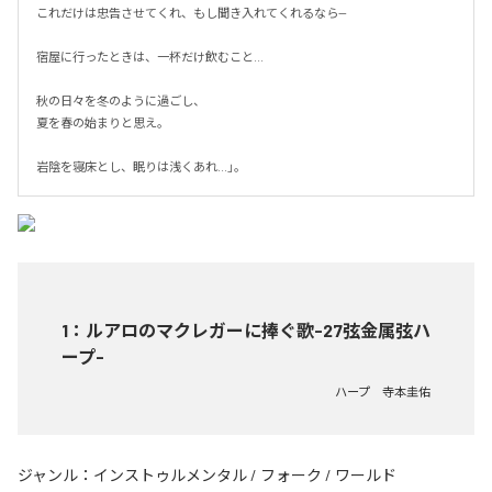
これだけは忠告させてくれ、もし聞き入れてくれるなら—

宿屋に行ったときは、一杯だけ飲むこと...

秋の日々を冬のように過ごし、

夏を春の始まりと思え。

岩陰を寝床とし、眠りは浅くあれ...」。
1
：
ルアロのマクレガーに捧ぐ歌-27弦金属弦ハ
ープ-
ハープ 寺本圭佑
ジャンル：
インストゥルメンタル
/
フォーク
/
ワールド